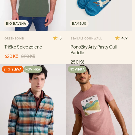
BIO BAVLNA
BAMBUS
5
4.9
GREENBOMB
SEASALT CORNWALL
Tričko Spice zelené
Ponožky Arty Pasty Gull
Paddle
620 Kč
890 Kč
250 Kč
21 % SLEVA
NOVINKA
NOVINKA