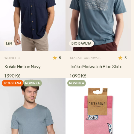
LEN
BIO BAVLNA
5
5
WEIRD FISH
SEASALT CORNWALL
Košile Hinton Navy
Tričko Midwatch Blue Slate
1 390 Kč
1 090 Kč
19 % SLEVA
NOVINKA
NOVINKA