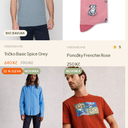
BIO BAVLNA
GREENBOMB
5
GREENBOMB
Tričko Basic Spice Grey
Ponožky Frenchie Rose
640 Kč
790 Kč
250 Kč
22 % SLEVA
NOVINKA
NOVINKA