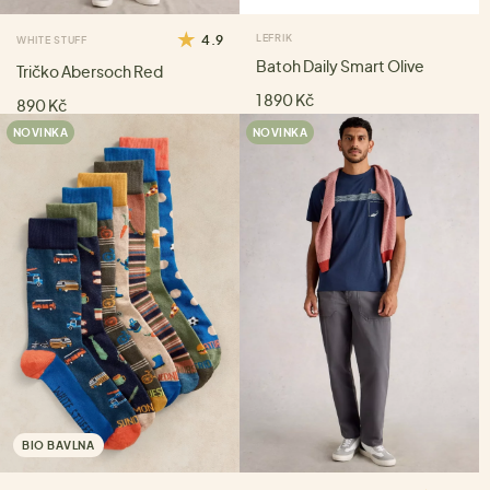
4.9
LEFRIK
WHITE STUFF
Batoh Daily Smart Olive
Tričko Abersoch Red
1 890 Kč
890 Kč
NOVINKA
NOVINKA
BIO BAVLNA