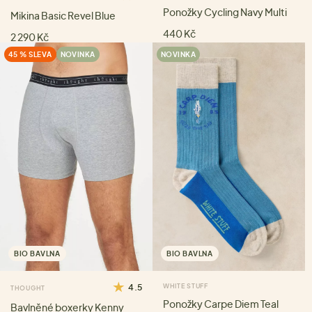
Ponožky Cycling Navy Multi
Mikina Basic Revel Blue
440 Kč
2 290 Kč
45 % SLEVA
NOVINKA
NOVINKA
BIO BAVLNA
BIO BAVLNA
4.5
WHITE STUFF
THOUGHT
Ponožky Carpe Diem Teal
Bavlněné boxerky Kenny