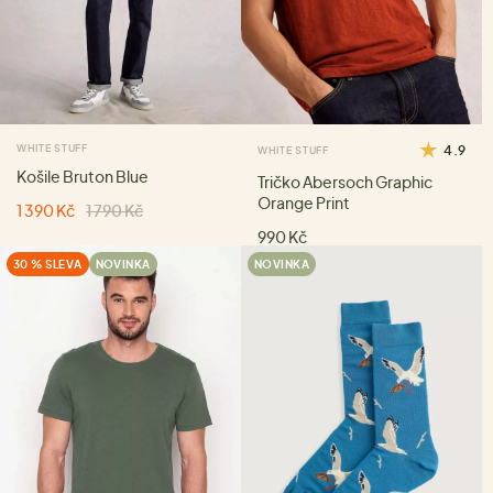
WHITE STUFF
4.9
WHITE STUFF
Košile Bruton Blue
Tričko Abersoch Graphic
Orange Print
1 390 Kč
1 790 Kč
990 Kč
30 % SLEVA
NOVINKA
NOVINKA