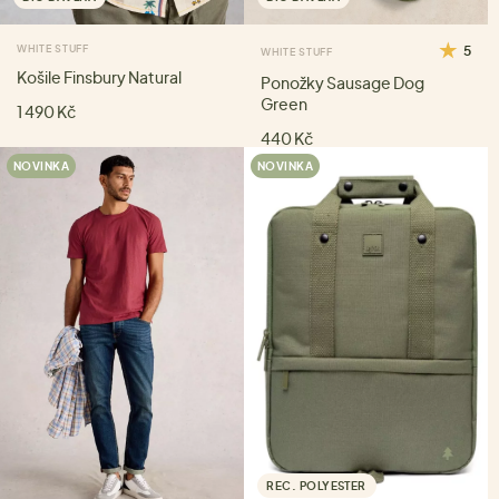
WHITE STUFF
5
WHITE STUFF
Košile Finsbury Natural
Ponožky Sausage Dog
Green
1 490 Kč
440 Kč
NOVINKA
NOVINKA
REC. POLYESTER