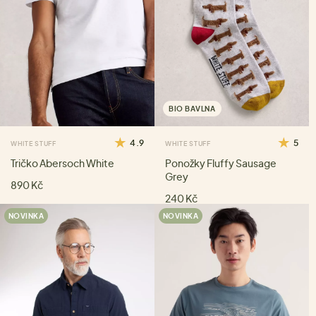
BIO BAVLNA
4.9
5
WHITE STUFF
WHITE STUFF
Tričko Abersoch White
Ponožky Fluffy Sausage
Grey
890 Kč
240 Kč
NOVINKA
NOVINKA