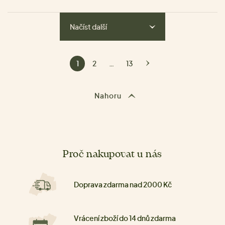
Načíst další
1
2
…
13
Nahoru
Proč nakupovat u nás
Doprava zdarma nad 2000 Kč
Vrácení zboží do 14 dnů zdarma