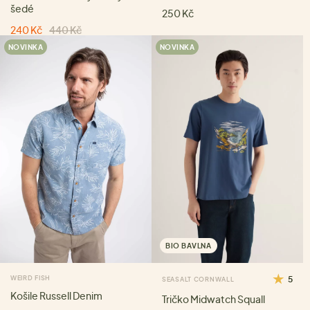
šedé
250 Kč
240 Kč
440 Kč
NOVINKA
NOVINKA
BIO BAVLNA
WEIRD FISH
5
SEASALT CORNWALL
Košile Russell Denim
Tričko Midwatch Squall