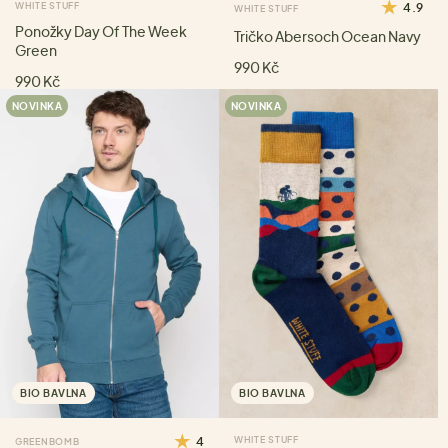
WHITE STUFF
4.9
WHITE STUFF
Ponožky Day Of The Week
Tričko Abersoch Ocean Navy
Green
990 Kč
990 Kč
NOVINKA
NOVINKA
BIO BAVLNA
BIO BAVLNA
4
WHITE STUFF
GREENBOMB