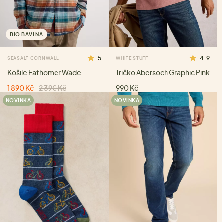
BIO BAVLNA
5
4.9
SEASALT CORNWALL
WHITE STUFF
Košile Fathomer Wade
Tričko Abersoch Graphic Pink
1 890 Kč
2 390 Kč
990 Kč
NOVINKA
NOVINKA