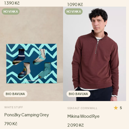
1 390 Kč
1 090 Kč
NOVINKA
NOVINKA
BIO BAVLNA
BIO BAVLNA
WHITE STUFF
5
SEASALT CORNWALL
Ponožky Camping Grey
Mikina Wood Rye
790 Kč
2 090 Kč