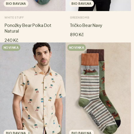
BIO BAVLNA
BIO BAVLNA
WHITE STUFF
GREENBOMB
Ponožky Bear Polka Dot
Tričko Bear Navy
Natural
890 Kč
240 Kč
NOVINKA
NOVINKA
BIO BAVLNA
BIO BAVLNA