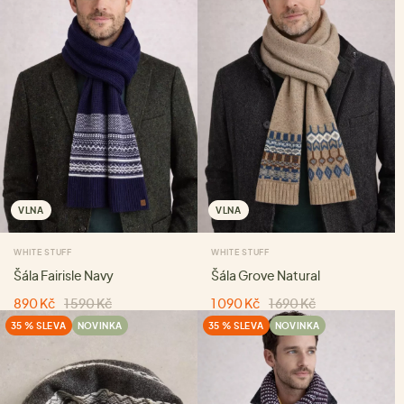
VLNA
VLNA
WHITE STUFF
WHITE STUFF
Šála Fairisle Navy
Šála Grove Natural
890 Kč
1 590 Kč
1 090 Kč
1 690 Kč
35 % SLEVA
NOVINKA
35 % SLEVA
NOVINKA