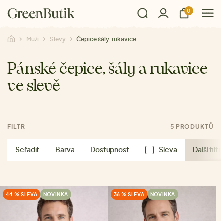
0
Muži
Slevy
Čepice šály, rukavice
Pánské čepice, šály a rukavice
ve slevě
FILTR
5 PRODUKTŮ
Seřadit
Barva
Dostupnost
Sleva
Další filt
44 % SLEVA
NOVINKA
36 % SLEVA
NOVINKA