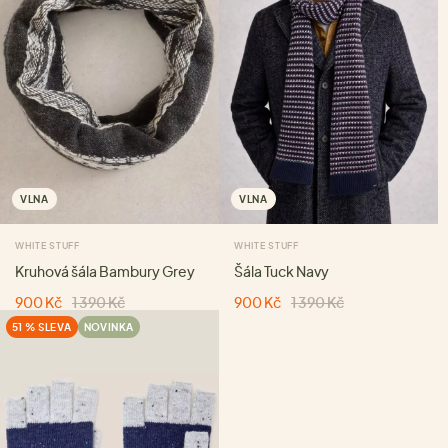
VLNA
VLNA
WHITE STUFF
WHITE STUFF
Kruhová šála Bambury Grey
Šála Tuck Navy
900 Kč
1 390 Kč
900 Kč
1 390 Kč
51 % SLEVA
NOVINKA