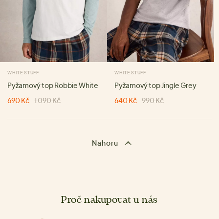
WHITE STUFF
WHITE STUFF
Pyžamový top Robbie White
Pyžamový top Jingle Grey
690 Kč
1 090 Kč
640 Kč
990 Kč
Nahoru
Proč nakupovat u nás