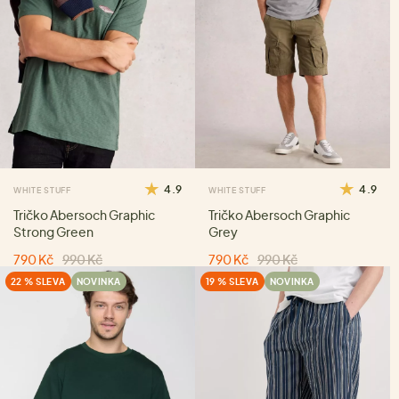
4.9
4.9
WHITE STUFF
WHITE STUFF
Tričko Abersoch Graphic
Tričko Abersoch Graphic
Strong Green
Grey
790 Kč
990 Kč
790 Kč
990 Kč
22 % SLEVA
NOVINKA
19 % SLEVA
NOVINKA