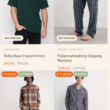
BIO BAVLNA
BIO BAVLNA
GREENBOMB
SEASALT CORNWALL
Tričko Basic Fusion Forest
Pyžamové kalhoty Shipping
Maritime
690 Kč
890 Kč
1 290 Kč
1 590 Kč
8 % SLEVA
NOVINKA
21 % SLEVA
NOVINKA