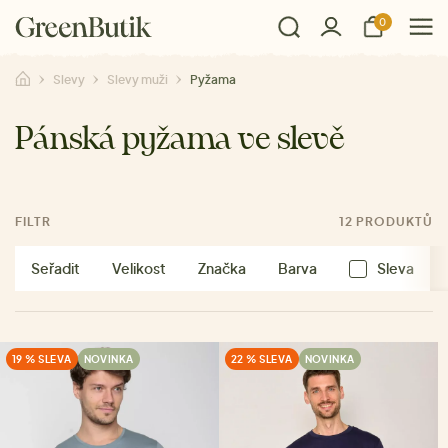
0
Slevy
Slevy muži
Pyžama
Pánská pyžama ve slevě
FILTR
12 PRODUKTŮ
Seřadit
Velikost
Značka
Barva
Sleva
19 % SLEVA
NOVINKA
22 % SLEVA
NOVINKA