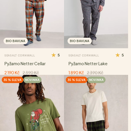
BIO BAVLNA
BIO BAVLNA
5
5
SEASALT CORNWALL
SEASALT CORNWALL
Pyžamo Netter Cellar
Pyžamo Netter Lake
2 190 Kč
2 390 Kč
1 890 Kč
2 390 Kč
35 % SLEVA
NOVINKA
35 % SLEVA
NOVINKA