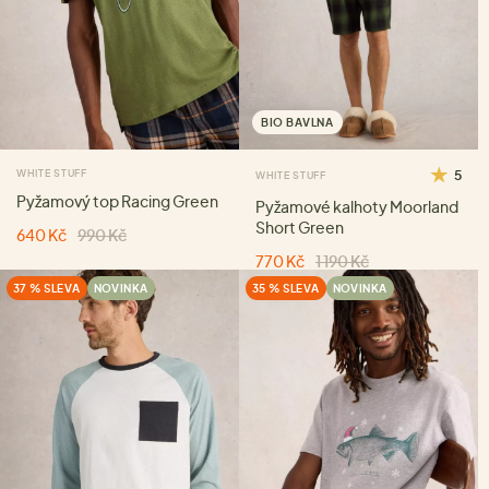
BIO BAVLNA
WHITE STUFF
5
WHITE STUFF
Pyžamový top Racing Green
Pyžamové kalhoty Moorland
Short Green
640 Kč
990 Kč
770 Kč
1 190 Kč
37 % SLEVA
NOVINKA
35 % SLEVA
NOVINKA