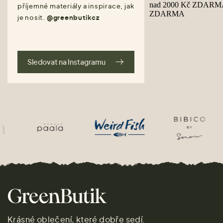
příjemné materiály a inspirace, jak
je nosit.
@greenbutikcz
Sledovat na Instagramu
Krásné oblečení, které dobře sedí.