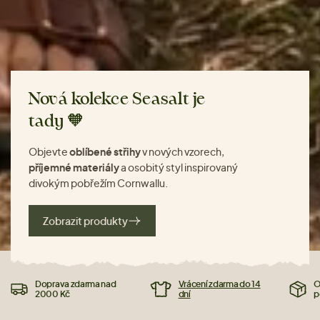
Nová kolekce Seasalt je
tady 🧡
Objevte
oblíbené střihy
v nových vzorech,
příjemné materiály
a osobitý styl inspirovaný
divokým pobřežím Cornwallu.
Zobrazit produkty
Doprava zdarma nad
Vrácení zdarma do 14
O
2000 Kč
dní
p