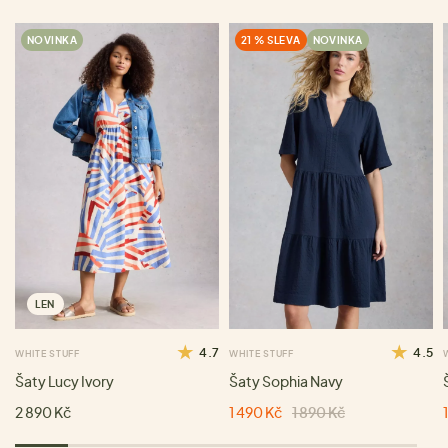
NOVINKA
21 % SLEVA
NOVINKA
LEN
4.7
4.5
WHITE STUFF
WHITE STUFF
Šaty Lucy Ivory
Šaty Sophia Navy
2 890 Kč
1 490 Kč
1 890 Kč