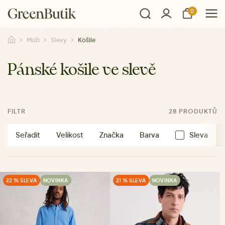
0
Muži
Slevy
Košile
Pánské košile ve slevě
FILTR
28 PRODUKTŮ
Seřadit
Velikost
Značka
Barva
Sleva
22 % SLEVA
NOVINKA
21 % SLEVA
NOVINKA