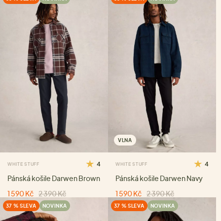
VLNA
4
4
WHITE STUFF
WHITE STUFF
Pánská košile Darwen Brown
Pánská košile Darwen Navy
1 590 Kč
2 390 Kč
1 590 Kč
2 390 Kč
37 % SLEVA
NOVINKA
37 % SLEVA
NOVINKA