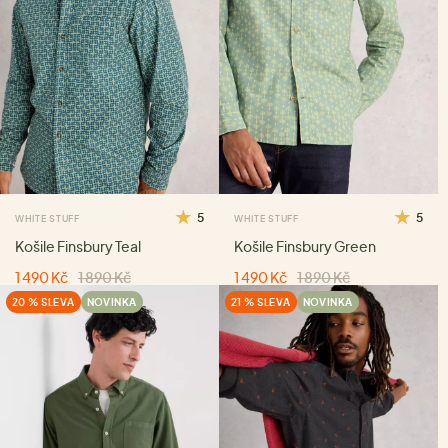
5
5
WHITE STUFF
WHITE STUFF
Košile Finsbury Teal
Košile Finsbury Green
1 490 Kč
1 890 Kč
1 490 Kč
1 890 Kč
20 % SLEVA
NOVINKA
21 % SLEVA
NOVINKA