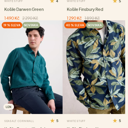
4
5
WHITE STUFF
WHITE STUFF
Košile Darwen Green
Košile Finsbury Red
1 490 Kč
2 290 Kč
1 290 Kč
1 890 Kč
19 % SLEVA
NOVINKA
40 % SLEVA
NOVINKA
LEN
5
5
SEASALT CORNWALL
WHITE STUFF