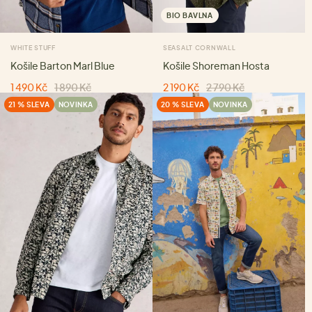
BIO BAVLNA
WHITE STUFF
SEASALT CORNWALL
Košile Barton Marl Blue
Košile Shoreman Hosta
1 490 Kč
1 890 Kč
2 190 Kč
2 790 Kč
21 % SLEVA
NOVINKA
20 % SLEVA
NOVINKA