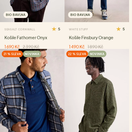
BIO BAVLNA
BIO BAVLNA
5
5
SEASALT CORNWALL
WHITE STUFF
Košile Fathomer Onyx
Košile Finsbury Orange
1 690 Kč
2 390 Kč
1 490 Kč
1 890 Kč
21 % SLEVA
NOVINKA
22 % SLEVA
NOVINKA