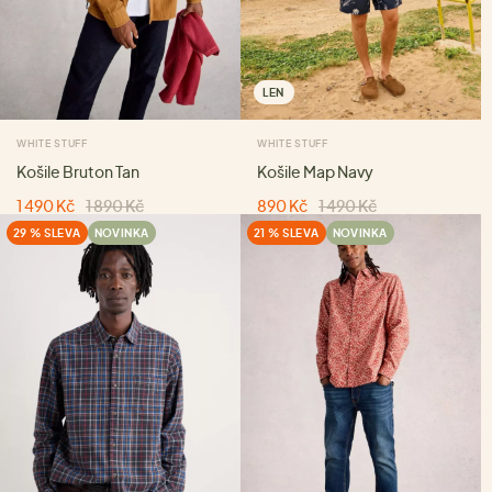
LEN
WHITE STUFF
WHITE STUFF
Košile Bruton Tan
Košile Map Navy
1 490 Kč
1 890 Kč
890 Kč
1 490 Kč
29 % SLEVA
NOVINKA
21 % SLEVA
NOVINKA