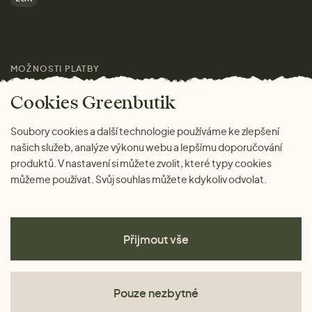
Značky
Pro média
MOŽNOSTI PLATBY
Magazín
Cookies Greenbutik
Soubory cookies a další technologie používáme ke zlepšení
našich služeb, analýze výkonu webu a lepšímu doporučování
produktů. V nastavení si můžete zvolit, které typy cookies
můžeme používat. Svůj souhlas můžete kdykoliv odvolat.
Přijmout vše
Pouze nezbytné