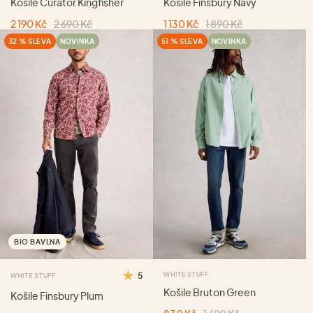
Košile Curator Kingfisher
Košile Finsbury Navy
2 190 Kč
2 690 Kč
1 130 Kč
1 890 Kč
32 % SLEVA
NOVINKA
51 % SLEVA
NOVINKA
BIO BAVLNA
5
WHITE STUFF
WHITE STUFF
Košile Bruton Green
Košile Finsbury Plum