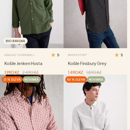
BIO BAVLNA
5
5
SEASALT CORNWALL
WHITE STUFF
Košile Jenken Hosta
Košile Finsbury Grey
1 990 Kč
2 490 Kč
1 490 Kč
1 890 Kč
21 % SLEVA
NOVINKA
50 % SLEVA
NOVINKA