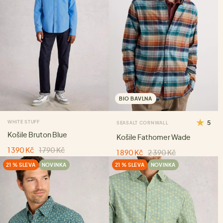
BIO BAVLNA
WHITE STUFF
5
SEASALT CORNWALL
Košile Bruton Blue
Košile Fathomer Wade
1 390 Kč
1 790 Kč
1 890 Kč
2 390 Kč
21 % SLEVA
NOVINKA
21 % SLEVA
NOVINKA