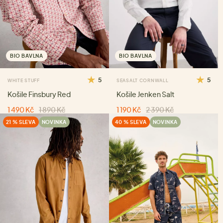
BIO BAVLNA
BIO BAVLNA
5
5
WHITE STUFF
SEASALT CORNWALL
Košile Finsbury Red
Košile Jenken Salt
1 490 Kč
1 890 Kč
1 190 Kč
2 390 Kč
21 % SLEVA
NOVINKA
40 % SLEVA
NOVINKA