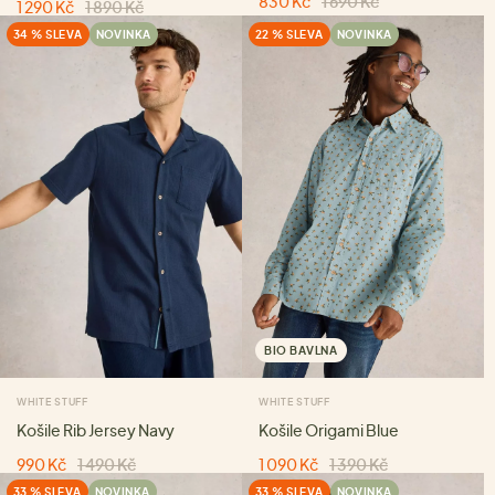
830 Kč
1 690 Kč
1 290 Kč
1 890 Kč
34 % SLEVA
NOVINKA
22 % SLEVA
NOVINKA
BIO BAVLNA
WHITE STUFF
WHITE STUFF
Košile Rib Jersey Navy
Košile Origami Blue
990 Kč
1 490 Kč
1 090 Kč
1 390 Kč
33 % SLEVA
NOVINKA
33 % SLEVA
NOVINKA