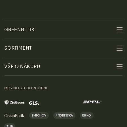
GREENBUTIK
O nás
SORTIMENT
Udržitelnost
Slevy
VŠE O NÁKUPU
Materiály
Ženy
Průvodce velikostmi
Obchody
MOŽNOSTI DORUČENI
Muži
Vrácení zboží zdarma
Kontakt
Domov
Doprava a platba
Kariéra
SMÍCHOV
JINDŘIŠSKÁ
BRNO
Dárky
Výhody nákupu u nás
ZLÍN