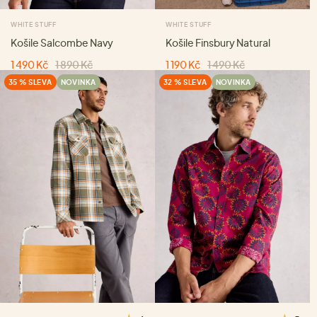
WHITE STUFF
WHITE STUFF
Košile Salcombe Navy
Košile Finsbury Natural
1 490 Kč
1 890 Kč
1 190 Kč
1 490 Kč
35 % SLEVA
NOVINKA
32 % SLEVA
NOVINKA