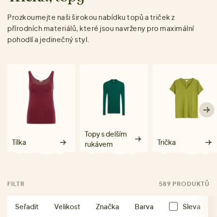
Prozkoumejte naši širokou nabídku topů a triček z
přírodních materiálů, které jsou navrženy pro maximální
pohodlí a jedinečný styl.
Topy s delším
Tílka
Trička
rukávem
FILTR
589 PRODUKTŮ
Seřadit
Velikost
Značka
Barva
Sleva