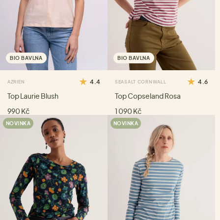
BIO BAVLNA
BIO BAVLNA
4.4
4.6
AZRIEN
SEASALT CORNWALL
Top Laurie Blush
Top Copseland Rosa
990 Kč
1 090 Kč
NOVINKA
NOVINKA