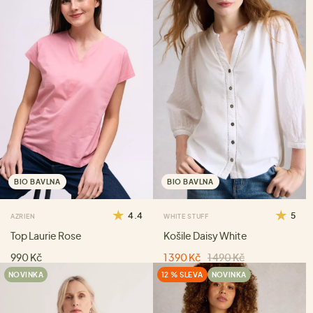
BIO BAVLNA
BIO BAVLNA
4.4
5
AZRIEN
WHITE STUFF
Top Laurie Rose
Košile Daisy White
990 Kč
1 390 Kč
1 490 Kč
NOVINKA
12 % SLEVA
NOVINKA