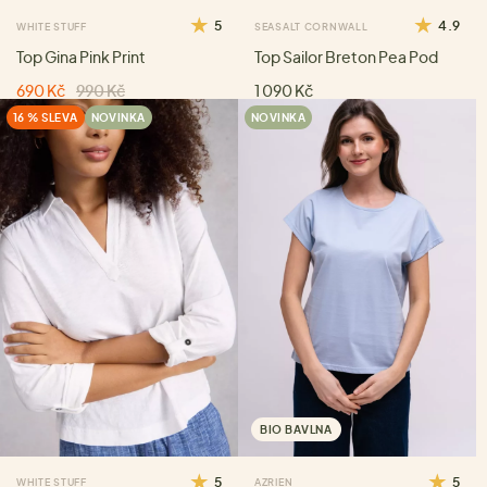
5
4.9
WHITE STUFF
SEASALT CORNWALL
Top Gina Pink Print
Top Sailor Breton Pea Pod
690 Kč
990 Kč
1 090 Kč
16 % SLEVA
NOVINKA
NOVINKA
BIO BAVLNA
5
5
WHITE STUFF
AZRIEN