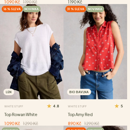
1 090 Kč
1 190 Kč
1 190 Kč
16 % SLEVA
NOVINKA
31 % SLEVA
NOVINKA
LEN
BIO BAVLNA
4.8
5
WHITE STUFF
WHITE STUFF
Top Rowan White
Top Amy Red
1 090 Kč
1 290 Kč
890 Kč
1 290 Kč