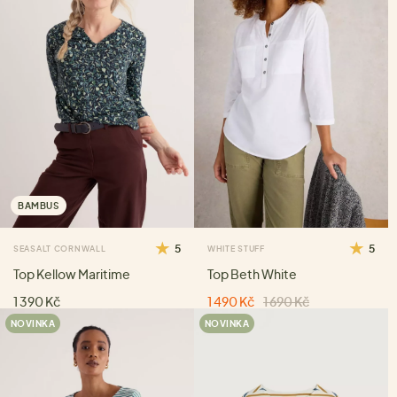
BAMBUS
5
5
SEASALT CORNWALL
WHITE STUFF
Top Kellow Maritime
Top Beth White
1 390 Kč
1 490 Kč
1 690 Kč
NOVINKA
NOVINKA