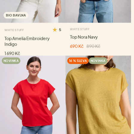
BIO BAVLNA
5
WHITE STUFF
WHITE STUFF
Top Nora Navy
Top Amelia Embroidery
Indigo
690 Kč
890 Kč
1 690 Kč
NOVINKA
16 % SLEVA
NOVINKA