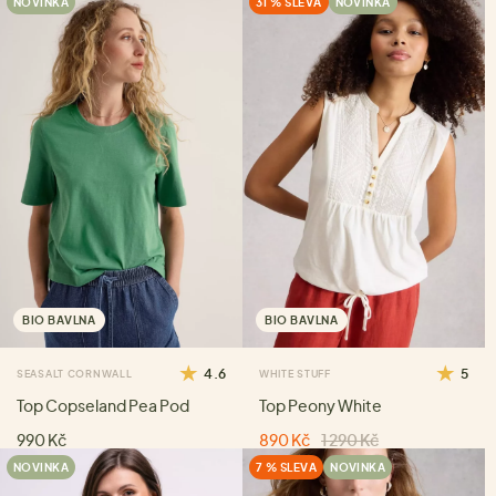
NOVINKA
31 % SLEVA
NOVINKA
BIO BAVLNA
BIO BAVLNA
4.6
5
SEASALT CORNWALL
WHITE STUFF
Top Copseland Pea Pod
Top Peony White
990 Kč
890 Kč
1 290 Kč
NOVINKA
7 % SLEVA
NOVINKA