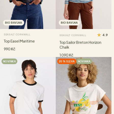
BIO BAVLNA
BIO BAVLNA
SEASALT CORNWALL
4.9
SEASALT CORNWALL
Top Easel Maritime
Top Sailor Breton Horizon
Chalk
990 Kč
1 090 Kč
NOVINKA
20 % SLEVA
NOVINKA