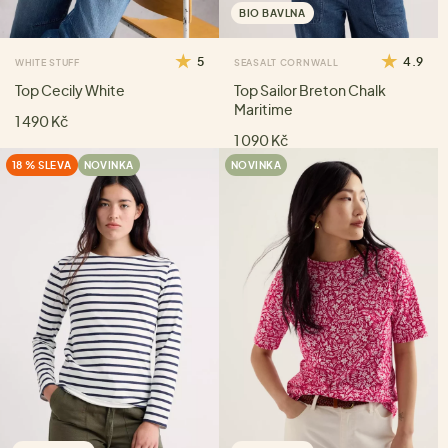
BIO BAVLNA
5
4.9
WHITE STUFF
SEASALT CORNWALL
Top Cecily White
Top Sailor Breton Chalk
Maritime
1 490 Kč
1 090 Kč
18 % SLEVA
NOVINKA
NOVINKA