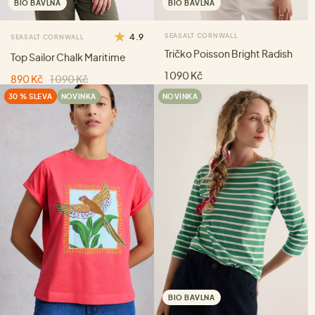
BIO BAVLNA
BIO BAVLNA
4.9
SEASALT CORNWALL
SEASALT CORNWALL
Tričko Poisson Bright Radish
Top Sailor Chalk Maritime
1 090 Kč
890 Kč
1 090 Kč
30 % SLEVA
NOVINKA
NOVINKA
BIO BAVLNA