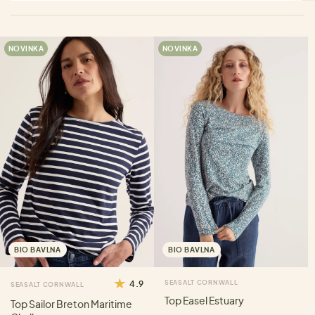
NOVINKA
NOVINKA
BIO BAVLNA
BIO BAVLNA
4.9
SEASALT CORNWALL
SEASALT CORNWALL
Top Easel Estuary
Top Sailor Breton Maritime