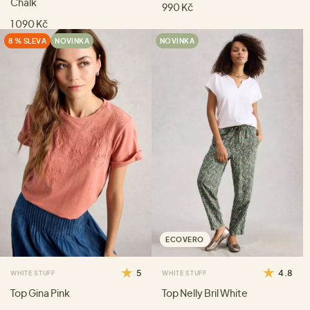
Chalk
990 Kč
1 090 Kč
8 % SLEVA
NOVINKA
NOVINKA
ECOVERO
5
4.8
WHITE STUFF
WHITE STUFF
Top Gina Pink
Top Nelly Bril White