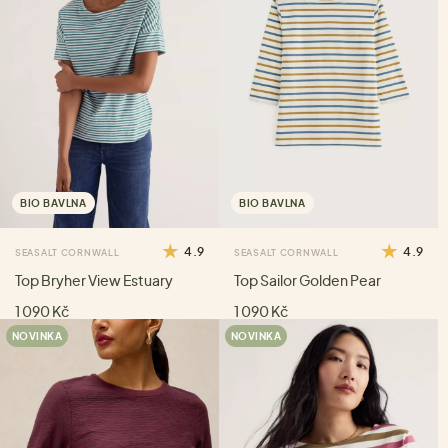
BIO BAVLNA
BIO BAVLNA
4.9
4.9
SEASALT CORNWALL
SEASALT CORNWALL
Top Bryher View Estuary
Top Sailor Golden Pear
1 090 Kč
1 090 Kč
NOVINKA
NOVINKA