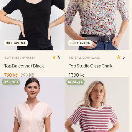
BIO BAVLNA
BIO BAVLNA
5
5
BLUTSGESCHWISTER
SEASALT CORNWALL
Top Balconnet Black
Top Studio Glass Chalk
790 Kč
990 Kč
1 390 Kč
NOVINKA
NOVINKA