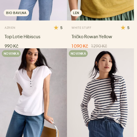
BIO BAVLNA
LEN
5
5
AZRIEN
WHITE STUFF
Top Lotie Hibiscus
Tričko Rowan Yellow
990 Kč
1 090 Kč
1 290 Kč
NOVINKA
NOVINKA