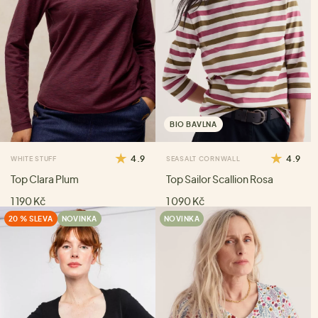
BIO BAVLNA
4.9
4.9
WHITE STUFF
SEASALT CORNWALL
Top Clara Plum
Top Sailor Scallion Rosa
1 190 Kč
1 090 Kč
20 % SLEVA
NOVINKA
NOVINKA