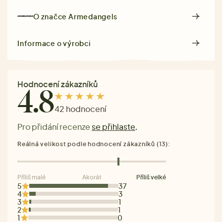
O značce
Armedangels
Informace o výrobci
Hodnocení zákazníků
4.8
42 hodnocení
Pro přidání recenze
se přihlaste
.
Reálná velikost podle hodnocení zákazníků (13):
Příliš malé
Akorát
Příliš velké
5
37
4
3
3
1
2
1
1
0