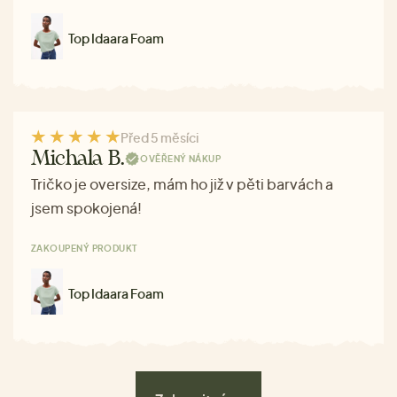
Top Idaara Foam
Před 5 měsíci
Michala B.
OVĚŘENÝ NÁKUP
Tričko je oversize, mám ho již v pěti barvách a
jsem spokojená!
ZAKOUPENÝ PRODUKT
Top Idaara Foam