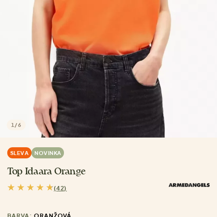
1
/
6
SLEVA
NOVINKA
Top Idaara Orange
(42)
BARVA:
ORANŽOVÁ