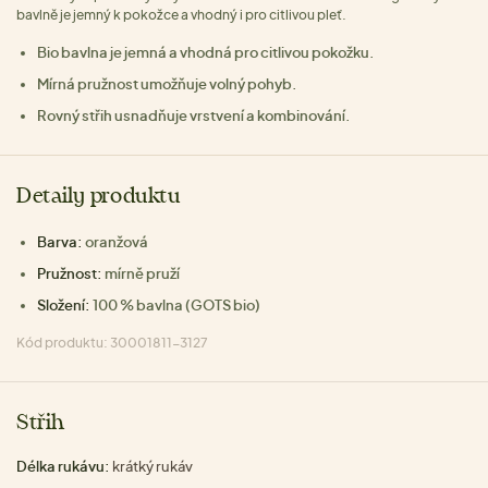
bavlně je jemný k pokožce a vhodný i pro citlivou pleť.
Bio bavlna je jemná a vhodná pro citlivou pokožku.
Mírná pružnost umožňuje volný pohyb.
Rovný střih usnadňuje vrstvení a kombinování.
Detaily produktu
Barva:
oranžová
Pružnost:
mírně pruží
Složení:
100 % bavlna (GOTS bio)
Kód produktu: 30001811-3127
Střih
Délka rukávu:
krátký rukáv