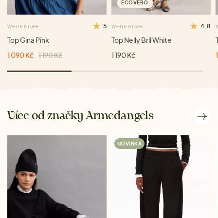
ECOVERO
5
4.8
WHITE STUFF
WHITE STUFF
Top Gina Pink
Top Nelly Bril White
1 090 Kč
1 190 Kč
1 190 Kč
Více od značky Armedangels
NOVINKA