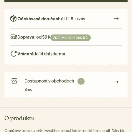
Očekávané doručení:
út 11. 8. u vás
Doprava:
od 59 Kč
ZDARMA OD 2 000 KČ
Vrácení
do 14 dní zdarma
Dostupnost v obchodech
1
Brno
O produktu
Oranžový top s kulatým výstřihem dodá letním outfitům energii. Díky bio