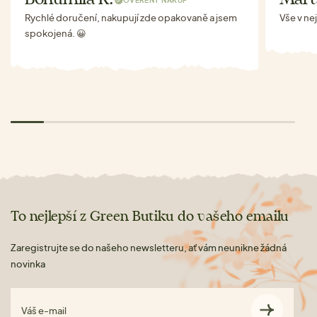
Rychlé doručení, nakupují zde opakovaně a jsem
Vše v ne
spokojená. 😀
To nejlepší z Green Butiku do vašeho emailu
Zaregistrujte se do našeho newsletteru, ať vám neunikne žádná
novinka
Váš e-mail