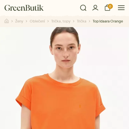
0
Ženy
Oblečení
Trička, topy
Trička
Top Idaara Orange