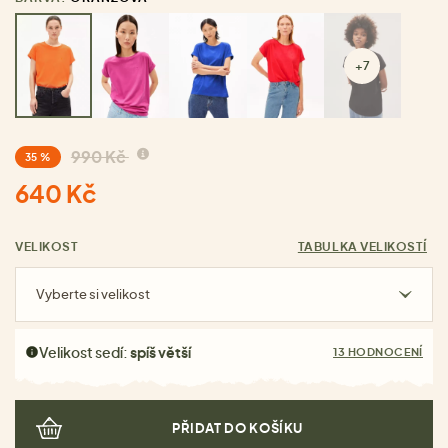
+7
990 Kč
35 %
640 Kč
VELIKOST
TABULKA VELIKOSTÍ
Vyberte si velikost
Velikost sedí:
spíš větší
13 HODNOCENÍ
PŘIDAT DO KOŠÍKU