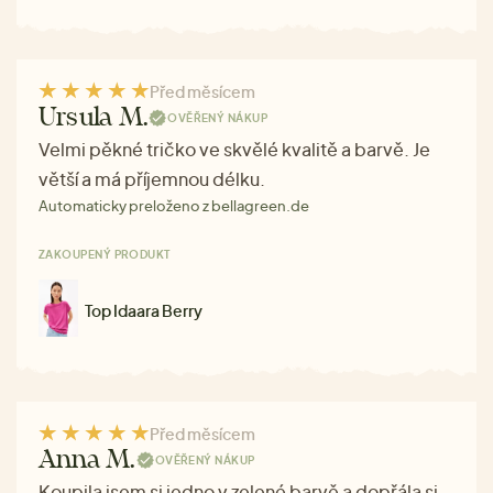
Před měsícem
Ursula M.
OVĚŘENÝ NÁKUP
Velmi pěkné tričko ve skvělé kvalitě a barvě. Je
větší a má příjemnou délku.
Automaticky preloženo z bellagreen.de
ZAKOUPENÝ PRODUKT
Top Idaara Berry
Před měsícem
Anna M.
OVĚŘENÝ NÁKUP
Koupila jsem si jedno v zelené barvě a dopřála si