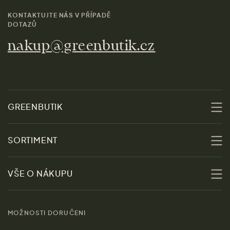
KONTAKTUJTE NÁS V PŘÍPADĚ
DOTAZŮ
nakup@greenbutik.cz
GREENBUTIK
O nás
SORTIMENT
Udržitelnost
Slevy
VŠE O NÁKUPU
Materiály
Ženy
Průvodce velikostmi
Obchody
MOŽNOSTI DORUČENI
Muži
Vrácení zboží zdarma