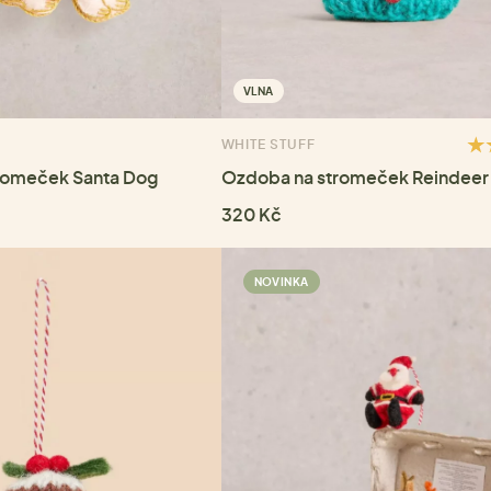
VLNA
WHITE STUFF
romeček Santa Dog
Ozdoba na stromeček Reindeer
320 Kč
NOVINKA