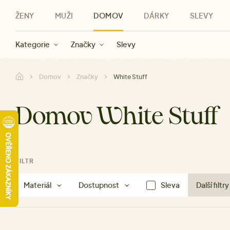
ŽENY
MUŽI
DOMOV
DÁRKY
SLEVY
Novinky
Novinky
Kategorie
Pro ženy
Slevy ženy
Oblečení
Oblečení
Pro muže
Značky
Slevy muži
Doplňky
Značky
Slevy
Pro děti
Slevy
Značky
Pro všechny
Slevy
Dá
Domov
Značky
White Stuff
Domov White Stuff
FILTR
Materiál
Dostupnost
Sleva
Další filtry