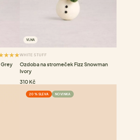
VLNA
WHITE STUFF
 Grey
Ozdoba na stromeček Fizz Snowman
Ivory
310 Kč
20 % SLEVA
NOVINKA