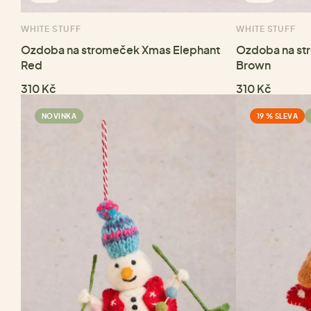
WHITE STUFF
WHITE STUFF
Ozdoba na stromeček Xmas Elephant
Ozdoba na str
Red
Brown
310 Kč
310 Kč
NOVINKA
19 % SLEVA