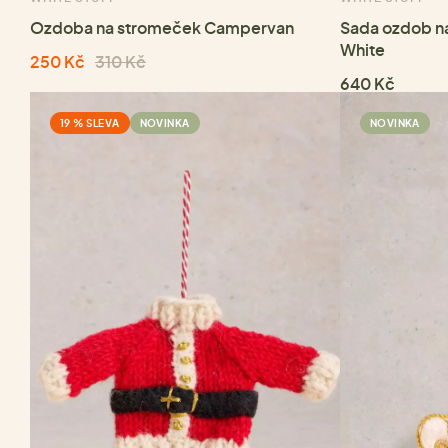
Ozdoba na stromeček Campervan
Sada ozdob na
White
250 Kč
310 Kč
640 Kč
19 % SLEVA
NOVINKA
NOVINKA