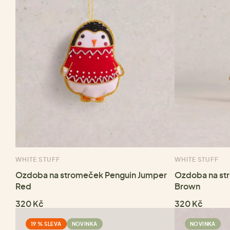
WHITE STUFF
WHITE STUFF
Ozdoba na stromeček Penguin Jumper
Ozdoba na st
Red
Brown
320 Kč
320 Kč
19 % SLEVA
NOVINKA
NOVINKA