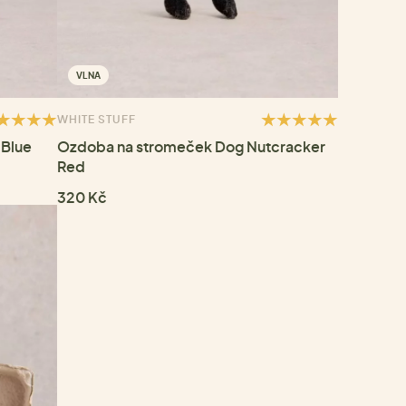
VLNA
WHITE STUFF
 Blue
Ozdoba na stromeček Dog Nutcracker
Red
320 Kč