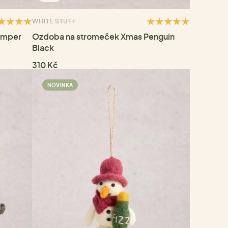
WHITE STUFF
umper
Ozdoba na stromeček Xmas Penguin
Black
310 Kč
NOVINKA