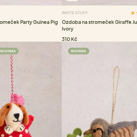
WHITE STUFF
omeček Party Guinea Pig
Ozdoba na stromeček Giraffe J
Ivory
310 Kč
NOVINKA
NOVINKA