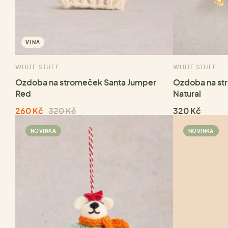
VLNA
WHITE STUFF
WHITE STUFF
Ozdoba na stromeček Santa Jumper
Ozdoba na st
Red
Natural
260 Kč
320 Kč
320 Kč
NOVINKA
NOVINKA