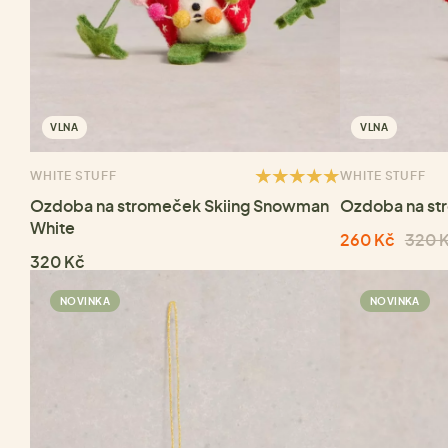
VLNA
VLNA
WHITE STUFF
WHITE STUFF
Ozdoba na stromeček Skiing Snowman
Ozdoba na st
White
260 Kč
320 
320 Kč
NOVINKA
NOVINKA