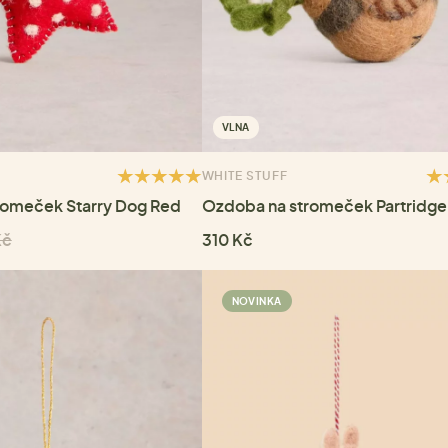
VLNA
WHITE STUFF
romeček Starry Dog Red
Ozdoba na stromeček Partridge
Kč
310 Kč
NOVINKA