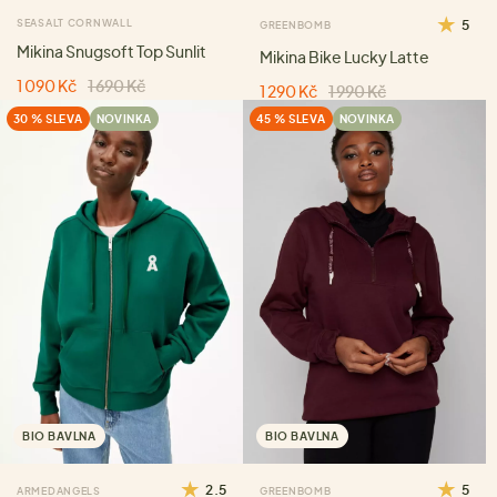
SEASALT CORNWALL
5
GREENBOMB
Mikina Snugsoft Top Sunlit
Mikina Bike Lucky Latte
1 090 Kč
1 690 Kč
1 290 Kč
1 990 Kč
30 % SLEVA
NOVINKA
45 % SLEVA
NOVINKA
BIO BAVLNA
BIO BAVLNA
2.5
5
ARMEDANGELS
GREENBOMB