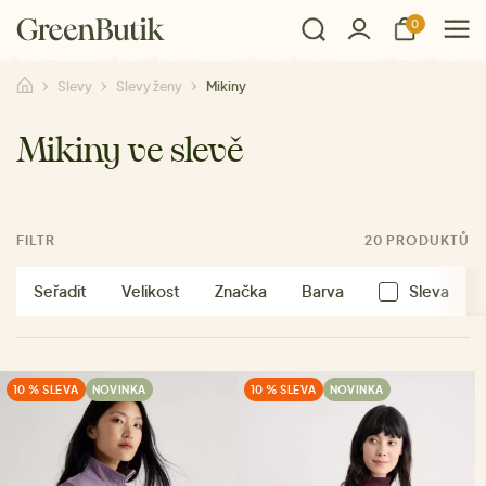
0
Slevy
Slevy ženy
Mikiny
Mikiny ve slevě
FILTR
20 PRODUKTŮ
Seřadit
Velikost
Značka
Barva
Sleva
10 % SLEVA
NOVINKA
10 % SLEVA
NOVINKA