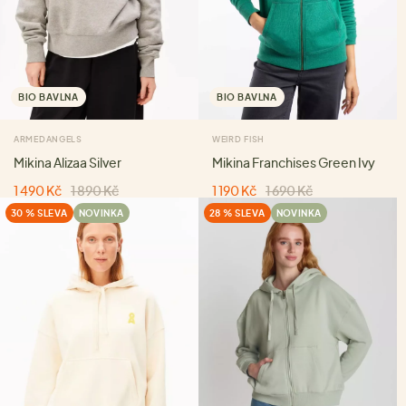
BIO BAVLNA
BIO BAVLNA
ARMEDANGELS
WEIRD FISH
Mikina Alizaa Silver
Mikina Franchises Green Ivy
1 490 Kč
1 890 Kč
1 190 Kč
1 690 Kč
30 % SLEVA
NOVINKA
28 % SLEVA
NOVINKA