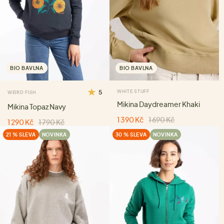
BIO BAVLNA
BIO BAVLNA
5
WHITE STUFF
WEIRD FISH
Mikina Daydreamer Khaki
Mikina Topaz Navy
1 390 Kč
1 690 Kč
1 290 Kč
1 790 Kč
21 % SLEVA
NOVINKA
30 % SLEVA
NOVINKA