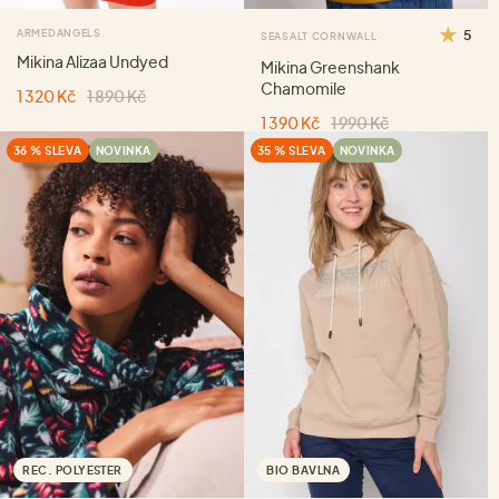
ARMEDANGELS
5
SEASALT CORNWALL
Mikina Alizaa Undyed
Mikina Greenshank
Chamomile
1 320 Kč
1 890 Kč
1 390 Kč
1 990 Kč
36 % SLEVA
NOVINKA
35 % SLEVA
NOVINKA
REC. POLYESTER
BIO BAVLNA