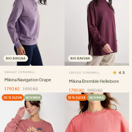
BIO BAVLNA
BIO BAVLNA
SEASALT CORNWALL
4.5
SEASALT CORNWALL
Mikina Navigation Grape
Mikina Bremble Hellebore
1 790 Kč
1 990 Kč
1 790 Kč
1 990 Kč
30 % SLEVA
NOVINKA
18 % SLEVA
NOVINKA