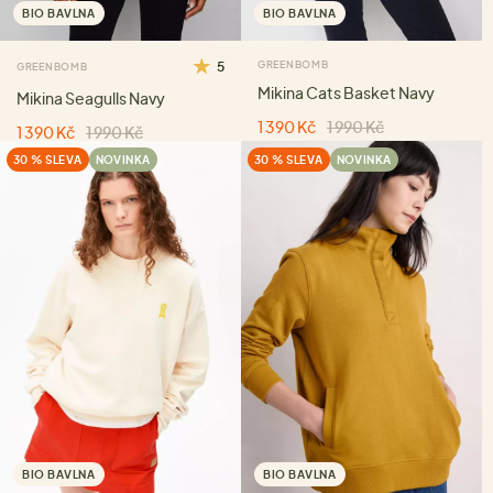
BIO BAVLNA
BIO BAVLNA
5
GREENBOMB
GREENBOMB
Mikina Cats Basket Navy
Mikina Seagulls Navy
1 390 Kč
1 990 Kč
1 390 Kč
1 990 Kč
30 % SLEVA
NOVINKA
30 % SLEVA
NOVINKA
BIO BAVLNA
BIO BAVLNA