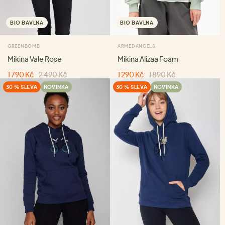
BIO BAVLNA
BIO BAVLNA
GREENBOMB
ARMEDANGELS
Mikina Vale Rose
Mikina Alizaa Foam
1 790 Kč
2 490 Kč
1 290 Kč
1 890 Kč
30 % SLEVA
NOVINKA
30 % SLEVA
NOVINKA