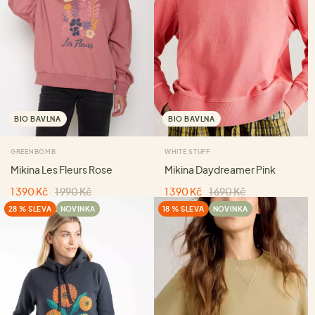
BIO BAVLNA
BIO BAVLNA
GREENBOMB
WHITE STUFF
Mikina Les Fleurs Rose
Mikina Daydreamer Pink
1 390 Kč
1 990 Kč
1 390 Kč
1 690 Kč
28 % SLEVA
NOVINKA
18 % SLEVA
NOVINKA