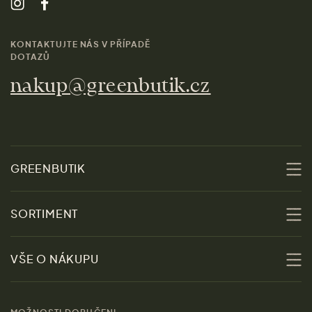
KONTAKTUJTE NÁS V PŘÍPADĚ
DOTAZŮ
nakup@greenbutik.cz
GREENBUTIK
O nás
SORTIMENT
Udržitelnost
Slevy
VŠE O NÁKUPU
Materiály
Ženy
Průvodce velikostmi
Obchody