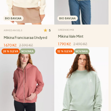
BIO BAVLNA
BIO BAVLNA
5
GREENBOMB
ARMEDANGELS
Mikina Vale Mint
Mikina Francisaraa Undyed
1 790 Kč
2 490 Kč
1 670 Kč
2 390 Kč
28 % SLEVA
NOVINKA
32 % SLEVA
NOVINKA