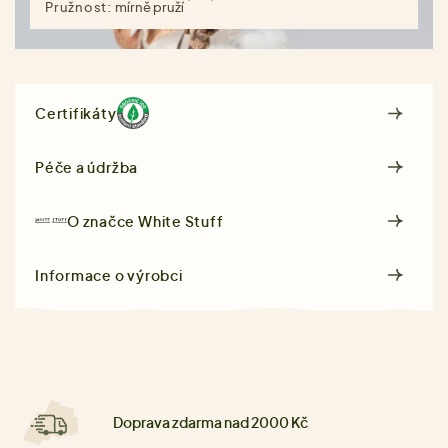
Pružnost:
mírně pruží
Certifikáty
Péče a údržba
O značce
White Stuff
Informace o výrobci
Doprava zdarma nad 2000 Kč