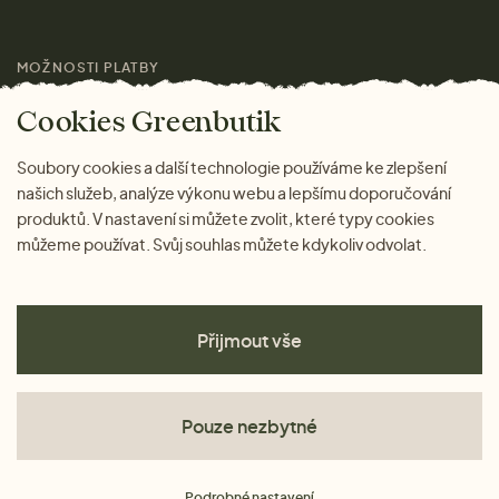
Pro média
MOŽNOSTI PLATBY
Magazín
Cookies Greenbutik
Soubory cookies a další technologie používáme ke zlepšení
našich služeb, analýze výkonu webu a lepšímu doporučování
produktů. V nastavení si můžete zvolit, které typy cookies
můžeme používat. Svůj souhlas můžete kdykoliv odvolat.
Přijmout vše
Pouze nezbytné
Obchodní podmínky
Podrobné nastavení