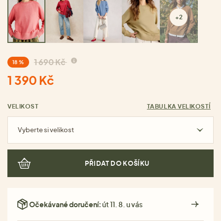
+2
1 690 Kč
18 %
1 390 Kč
VELIKOST
TABULKA VELIKOSTÍ
Vyberte si velikost
PŘIDAT DO KOŠÍKU
Očekávané doručení:
út 11. 8. u vás