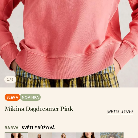
1
/
6
SLEVA
NOVINKA
Mikina Daydreamer Pink
BARVA:
SVĚTLE RŮŽOVÁ