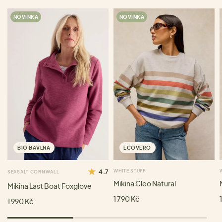
NOVINKA
NOVINKA
BIO BAVLNA
ECOVERO
4.7
WHITE STUFF
SEASALT CORNWALL
Mikina Cleo Natural
Mikina Last Boat Foxglove
1 790 Kč
1 990 Kč