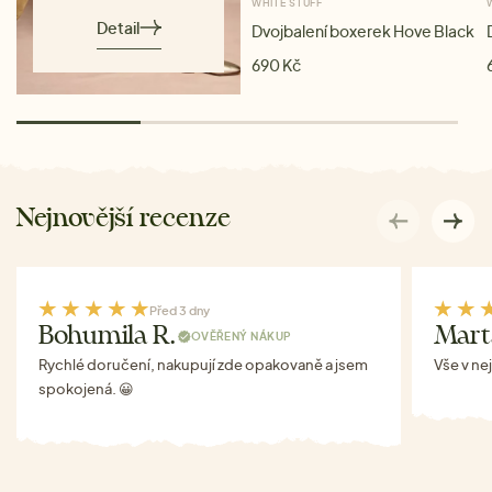
WHITE STUFF
Detail
Dvojbalení boxerek Hove Black
690 Kč
Nejnovější recenze
Před 3 dny
Bohumila R.
Mart
OVĚŘENÝ NÁKUP
Rychlé doručení, nakupují zde opakovaně a jsem
Vše v ne
spokojená. 😀