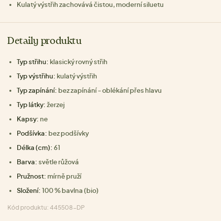
Kulatý výstřih zachovává čistou, moderní siluetu
Detaily produktu
Typ střihu:
klasický rovný střih
Typ výstřihu:
kulatý výstřih
Typ zapínání:
bez zapínání - oblékání přes hlavu
Typ látky:
žerzej
Kapsy:
ne
Podšívka:
bez podšívky
Délka (cm):
61
Barva:
světle růžová
Pružnost:
mírně pruží
Složení:
100 % bavlna (bio)
Kód produktu: 445508-DP