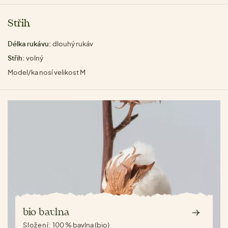
Střih
Délka rukávu:
dlouhý rukáv
Střih:
volný
Model/ka nosí velikost M
bio bavlna
Složení:
100 % bavlna (bio)