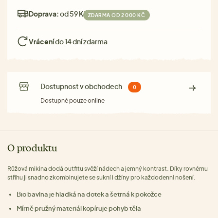
Doprava:
od 59 Kč
ZDARMA OD 2 000 KČ
Vrácení
do 14 dní zdarma
Dostupnost v obchodech
0
Dostupné pouze online
O produktu
Růžová mikina dodá outfitu svěží nádech a jemný kontrast. Díky rovnému
střihu ji snadno zkombinujete se sukní i džíny pro každodenní nošení.
Bio bavlna je hladká na dotek a šetrná k pokožce
Mírně pružný materiál kopíruje pohyb těla