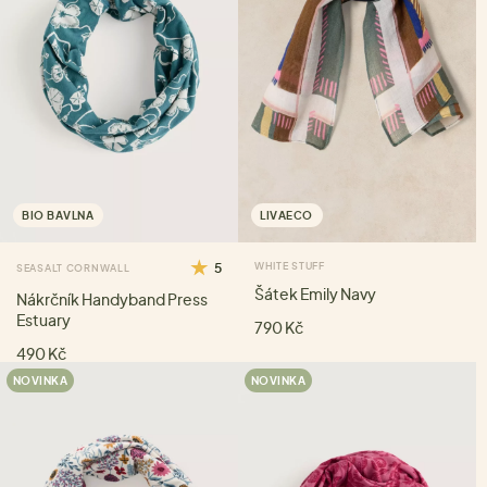
BIO BAVLNA
LIVAECO
5
WHITE STUFF
SEASALT CORNWALL
Šátek Emily Navy
Nákrčník Handyband Press
Estuary
790 Kč
490 Kč
NOVINKA
NOVINKA