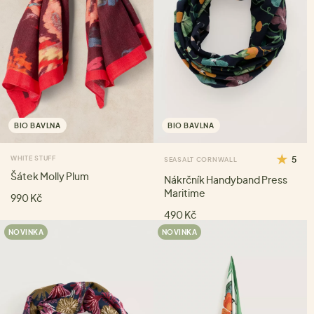
BIO BAVLNA
BIO BAVLNA
WHITE STUFF
5
SEASALT CORNWALL
Šátek Molly Plum
Nákrčník Handyband Press
Maritime
990 Kč
490 Kč
NOVINKA
NOVINKA