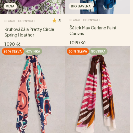
VLNA
BIO BAVLNA
5
SEASALT CORNWALL
SEASALT CORNWALL
Šátek May Garland Paint
Kruhová šála Pretty Circle
Canvas
Spring Heather
1 090 Kč
1 090 Kč
28 % SLEVA
NOVINKA
30 % SLEVA
NOVINKA