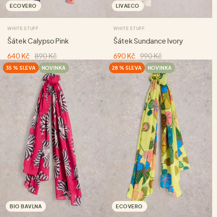
ECOVERO
LIVAECO
WHITE STUFF
WHITE STUFF
Šátek Calypso Pink
Šátek Sundance Ivory
640 Kč
890 Kč
690 Kč
990 Kč
35 % SLEVA
NOVINKA
28 % SLEVA
NOVINKA
BIO BAVLNA
ECOVERO