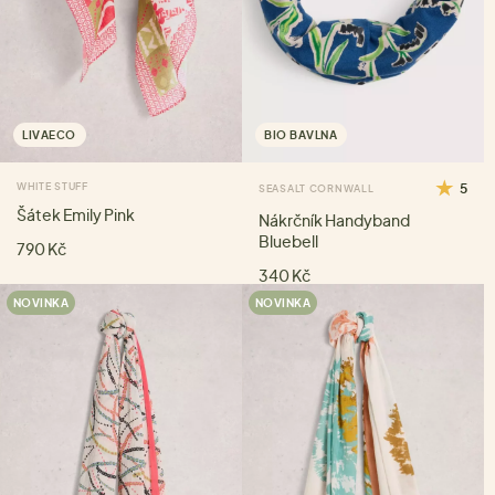
LIVAECO
BIO BAVLNA
WHITE STUFF
5
SEASALT CORNWALL
Šátek Emily Pink
Nákrčník Handyband
Bluebell
790 Kč
340 Kč
NOVINKA
NOVINKA