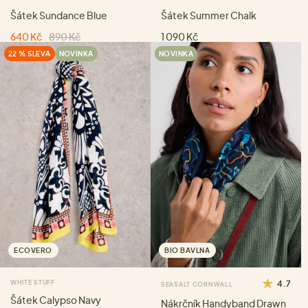
Šátek Sundance Blue
Šátek Summer Chalk
640 Kč
890 Kč
1 090 Kč
22 % SLEVA
NOVINKA
NOVINKA
ECOVERO
BIO BAVLNA
WHITE STUFF
4.7
SEASALT CORNWALL
Šátek Calypso Navy
Nákrčník Handyband Drawn