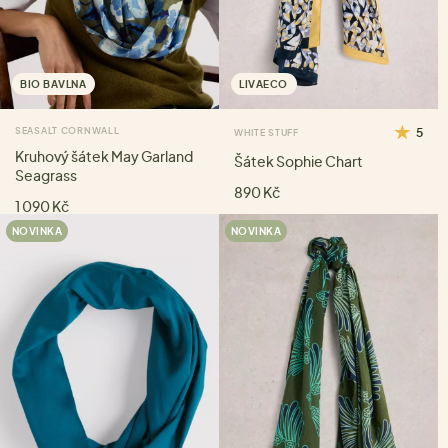
BIO BAVLNA
LIVAECO
SEASALT CORNWALL
5
WHITE STUFF
Kruhový šátek May Garland
Šátek Sophie Chart
Seagrass
890 Kč
1 090 Kč
NOVINKA
NOVINKA