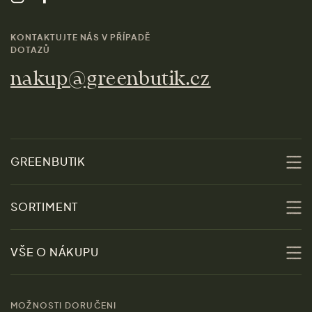
KONTAKTUJTE NÁS V PŘÍPADĚ
DOTAZŮ
nakup@greenbutik.cz
GREENBUTIK
O nás
SORTIMENT
Udržitelnost
Slevy
VŠE O NÁKUPU
Materiály
Ženy
Průvodce velikostmi
Obchody
MOŽNOSTI DORUČENI