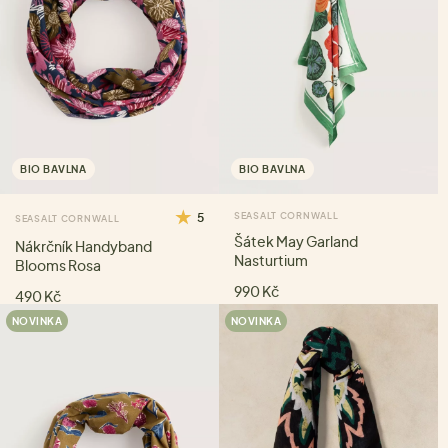
BIO BAVLNA
BIO BAVLNA
5
SEASALT CORNWALL
SEASALT CORNWALL
Šátek May Garland
Nákrčník Handyband
Nasturtium
Blooms Rosa
990 Kč
490 Kč
NOVINKA
NOVINKA