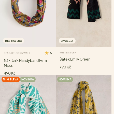
BIO BAVLNA
LIVAECO
5
WHITE STUFF
SEASALT CORNWALL
Šátek Emily Green
Nákrčník Handyband Fern
Moss
790 Kč
490 Kč
19 % SLEVA
NOVINKA
NOVINKA