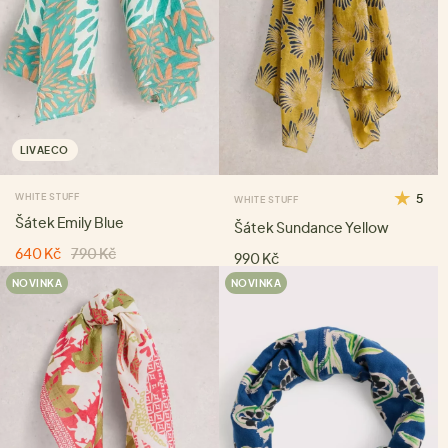
LIVAECO
WHITE STUFF
5
WHITE STUFF
Šátek Emily Blue
Šátek Sundance Yellow
640 Kč
790 Kč
990 Kč
NOVINKA
NOVINKA