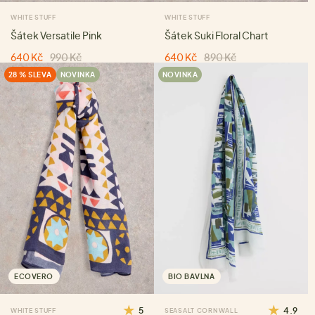
WHITE STUFF
WHITE STUFF
Šátek Versatile Pink
Šátek Suki Floral Chart
640 Kč
990 Kč
640 Kč
890 Kč
28 % SLEVA
NOVINKA
NOVINKA
ECOVERO
BIO BAVLNA
5
4.9
WHITE STUFF
SEASALT CORNWALL