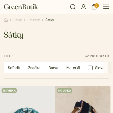
0
Dárky
Pro ženy
Šátky
Šátky
FILTR
32 PRODUKTŮ
Seřadit
Značka
Barva
Materiál
Sleva
NOVINKA
NOVINKA