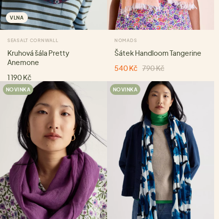
VLNA
SEASALT CORNWALL
NOMADS
Kruhová šála Pretty
Šátek Handloom Tangerine
Anemone
540 Kč
790 Kč
1 190 Kč
NOVINKA
NOVINKA