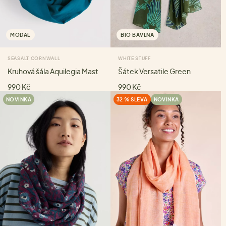
MODAL
BIO BAVLNA
SEASALT CORNWALL
WHITE STUFF
Kruhová šála Aquilegia Mast
Šátek Versatile Green
990 Kč
990 Kč
NOVINKA
32 % SLEVA
NOVINKA