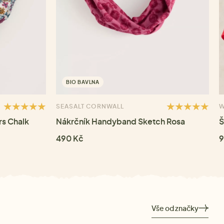
BIO BAVLNA
SEASALT CORNWALL
W
s Chalk
Nákrčník Handyband Sketch Rosa
Š
490 Kč
9
Vše od značky