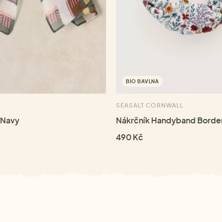
BIO BAVLNA
SEASALT CORNWALL
 Navy
Nákrčník Handyband Border
490 Kč