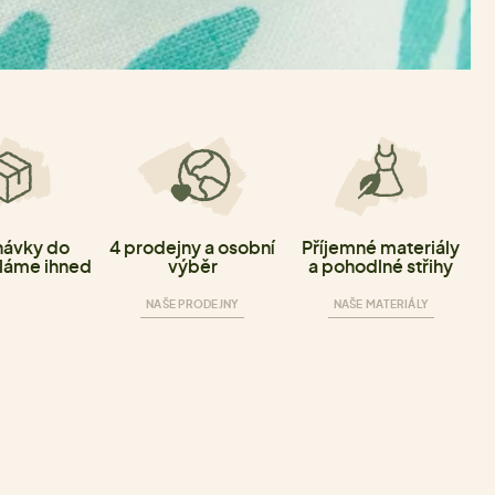
ávky do
4 prodejny a osobní
Příjemné materiály
láme ihned
výběr
a pohodlné střihy
NAŠE PRODEJNY
NAŠE MATERIÁLY