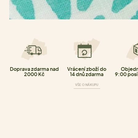
Doprava zdarma nad
Vrácení zboží do
Objedn
2000 Kč
14 dnů zdarma
9:00 posí
VŠE O NÁKUPU