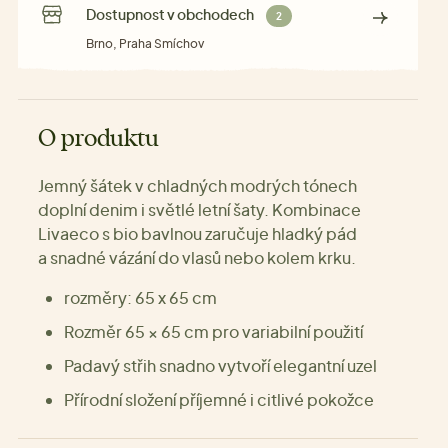
Dostupnost v obchodech
2
Brno, Praha Smíchov
O produktu
Jemný šátek v chladných modrých tónech
doplní denim i světlé letní šaty. Kombinace
Livaeco s bio bavlnou zaručuje hladký pád
a snadné vázání do vlasů nebo kolem krku.
rozměry: 65 x 65 cm
Rozměr 65 × 65 cm pro variabilní použití
Padavý střih snadno vytvoří elegantní uzel
Přírodní složení příjemné i citlivé pokožce