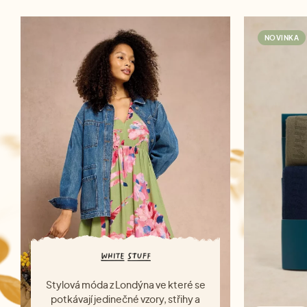
NOVINKA
Stylová móda z Londýna ve které se
potkávají jedinečné vzory, střihy a