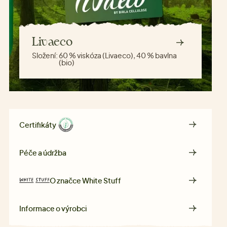
Livaeco
Složení:
60 % viskóza (Livaeco), 40 % bavlna
(bio)
Certifikáty
Péče a údržba
O značce
White Stuff
Informace o výrobci