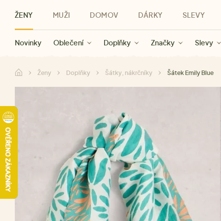
ŽENY
MUŽI
DOMOV
DÁRKY
SLEVY
Novinky
Novinky
Kategorie
Pro ženy
Slevy ženy
Oblečení
Oblečení
Pro muže
Značky
Slevy muži
Doplňky
Značky
Slevy
Pro děti
Slevy
Značky
Pro všechny
Slevy
Dá
Ženy
Doplňky
Šátky, nákrčníky
Šátek Emily Blue