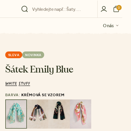
0
O nás
O nás
O nás
O nás
O nás
SLEVA
NOVINKA
Šátek Emily Blue
BARVA:
KRÉMOVÁ SE VZOREM