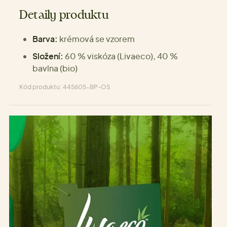
Detaily produktu
Barva:
krémová se vzorem
Složení:
60 % viskóza (Livaeco), 40 %
bavlna (bio)
Kód produktu: 445605-BP-OS