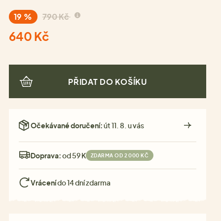
19 %
790 Kč
640 Kč
PŘIDAT DO KOŠÍKU
Očekávané doručení:
út 11. 8. u vás
Doprava:
od 59 Kč
ZDARMA OD 2 000 KČ
Vrácení
do 14 dní zdarma