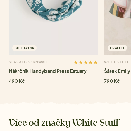
BIO BAVLNA
LIVAECO
SEASALT CORNWALL
WHITE STUFF
Nákrčník Handyband Press Estuary
Šátek Emily
490 Kč
790 Kč
Více od značky White Stuff