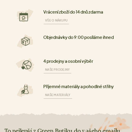
Vrácení zboží do 14 dnů zdarma
VŠE O NÁKUPU
Objednávky do 9:00 posíláme ihned
4 prodejny a osobní výběr
NAŠE PRODEJNY
Příjemné materiály a pohodlné střihy
NAŠE MATERIÁLY
To nejlepší z Green Butiku do vašeho emailu