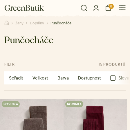
0
Ženy
Doplňky
Punčocháče
Punčocháče
FILTR
15 PRODUKTŮ
Seřadit
Velikost
Barva
Dostupnost
Sleva
NOVINKA
NOVINKA