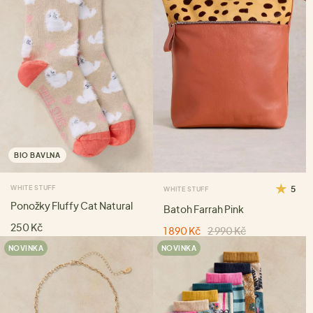
BIO BAVLNA
WHITE STUFF
5
WHITE STUFF
Ponožky Fluffy Cat Natural
Batoh Farrah Pink
250 Kč
1 890 Kč
2 990 Kč
NOVINKA
NOVINKA