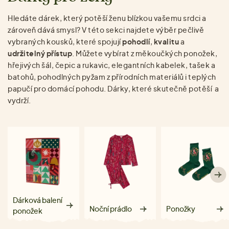
Hledáte dárek, který potěší ženu blízkou vašemu srdci a
zároveň dává smysl? V této sekci najdete výběr pečlivě
vybraných kousků, které spojují
pohodlí
,
kvalitu
a
udržitelný přístup
. Můžete vybírat z měkoučkých ponožek,
hřejivých šál, čepic a rukavic, elegantních kabelek, tašek a
batohů, pohodlných pyžam z přírodních materiálů i teplých
papučí pro domácí pohodu. Dárky, které skutečně potěší a
vydrží.
Dárková balení
Noční prádlo
Ponožky
ponožek