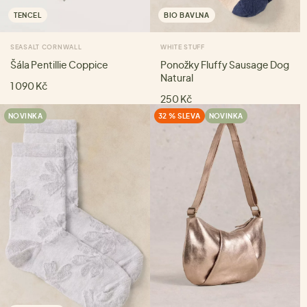
TENCEL
BIO BAVLNA
SEASALT CORNWALL
WHITE STUFF
Šála Pentillie Coppice
Ponožky Fluffy Sausage Dog
Natural
1 090 Kč
250 Kč
NOVINKA
32 % SLEVA
NOVINKA