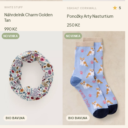
WHITE STUFF
5
SEASALT CORNWALL
Náhrdelník Charm Golden
Ponožky Arty Nasturtium
Tan
250 Kč
990 Kč
NOVINKA
NOVINKA
BIO BAVLNA
BIO BAVLNA