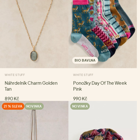
BIO BAVLNA
WHITE STUFF
WHITE STUFF
Náhrdelník Charm Golden
Ponožky Day Of The Week
Tan
Pink
890 Kč
990 Kč
21 % SLEVA
NOVINKA
NOVINKA