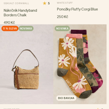
5
WHITE STUFF
SEASALT CORNWALL
Ponožky Fluffy Corgi Blue
Nákrčník Handyband
Borders Chalk
250 Kč
490 Kč
11 % SLEVA
NOVINKA
NOVINKA
BIO BAVLNA