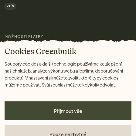
Výhody nákupu u nás
ZLÍN
Značky
Pro média
MOŽNOSTI PLATBY
Magazín
Cookies Greenbutik
Soubory cookies a další technologie používáme ke zlepšení
našich služeb, analýze výkonu webu a lepšímu doporučování
produktů. V nastavení si můžete zvolit, které typy cookies
můžeme používat. Svůj souhlas můžete kdykoliv odvolat.
Přijmout vše
Pouze nezbytné