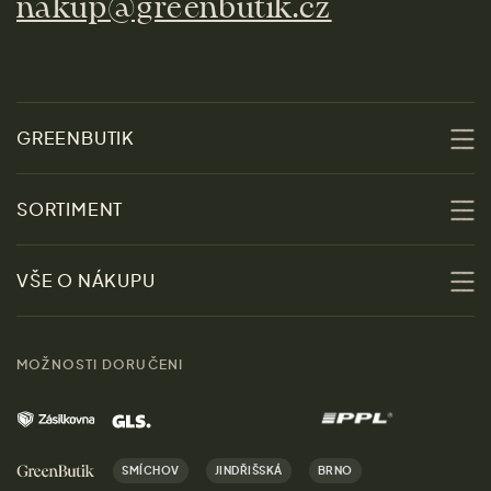
nakup@greenbutik.cz
GREENBUTIK
O nás
SORTIMENT
Udržitelnost
Slevy
VŠE O NÁKUPU
Materiály
Ženy
Průvodce velikostmi
Obchody
MOŽNOSTI DORUČENI
Muži
Vrácení zboží zdarma
Kontakt
Domov
Doprava a platba
Kariéra
SMÍCHOV
JINDŘIŠSKÁ
BRNO
Dárky