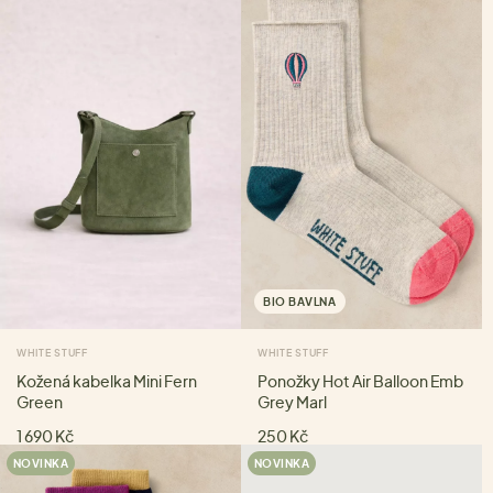
BIO BAVLNA
WHITE STUFF
WHITE STUFF
Kožená kabelka Mini Fern
Ponožky Hot Air Balloon Emb
Green
Grey Marl
1 690 Kč
250 Kč
NOVINKA
NOVINKA