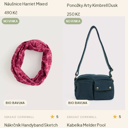
Náušnice Harriet Mixed
Ponožky Arty Kimbrell Dusk
490 Kč
250 Kč
NOVINKA
NOVINKA
BIO BAVLNA
BIO BAVLNA
5
5
SEASALT CORNWALL
SEASALT CORNWALL
Nákrčník Handyband Sketch
Kabelka Melder Pool