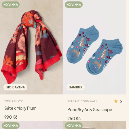
NOVINKA
NOVINKA
BIO BAVLNA
BAMBUS
WHITE STUFF
5
SEASALT CORNWALL
Šátek Molly Plum
Ponožky Arty Seascape
990 Kč
250 Kč
NOVINKA
NOVINKA