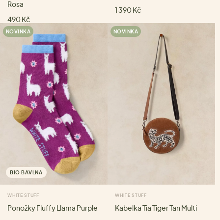
Rosa
1 390 Kč
490 Kč
NOVINKA
NOVINKA
BIO BAVLNA
WHITE STUFF
WHITE STUFF
Ponožky Fluffy Llama Purple
Kabelka Tia Tiger Tan Multi