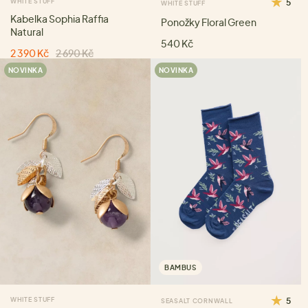
WHITE STUFF
5
WHITE STUFF
Kabelka Sophia Raffia
Ponožky Floral Green
Natural
540 Kč
2 390 Kč
2 690 Kč
NOVINKA
NOVINKA
BAMBUS
WHITE STUFF
5
SEASALT CORNWALL