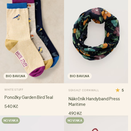
BIO BAVLNA
BIO BAVLNA
WHITE STUFF
5
SEASALT CORNWALL
Ponožky Garden Bird Teal
Nákrčník Handyband Press
Maritime
540 Kč
490 Kč
NOVINKA
NOVINKA