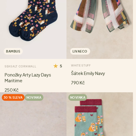
BAMBUS
LIVAECO
5
WHITE STUFF
SEASALT CORNWALL
Šátek Emily Navy
Ponožky Arty Lazy Days
Maritime
790 Kč
250 Kč
30 % SLEVA
NOVINKA
NOVINKA