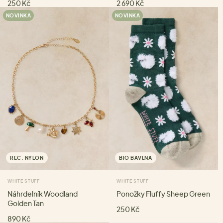
250 Kč
2 690 Kč
NOVINKA
NOVINKA
REC. NYLON
BIO BAVLNA
WHITE STUFF
WHITE STUFF
Náhrdelník Woodland
Ponožky Fluffy Sheep Green
Golden Tan
250 Kč
890 Kč