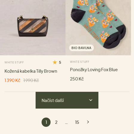
BIO BAVLNA
5
WHITE STUFF
WHITE STUFF
Ponožky Loving Fox Blue
Kožená kabelka Tilly Brown
250 Kč
1 390 Kč
1 990 Kč
Načíst další
1
2
…
15