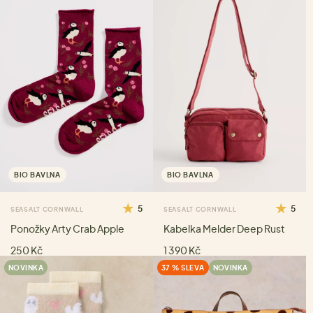
BIO BAVLNA
BIO BAVLNA
5
5
SEASALT CORNWALL
SEASALT CORNWALL
Ponožky Arty Crab Apple
Kabelka Melder Deep Rust
250 Kč
1 390 Kč
NOVINKA
37 % SLEVA
NOVINKA