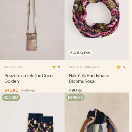
BIO BAVLNA
5
5
WHITE STUFF
SEASALT CORNWALL
Pouzdro na telefon Coco
Nákrčník Handyband
Golden
Blooms Rosa
940 Kč
1 190 Kč
490 Kč
NOVINKA
NOVINKA