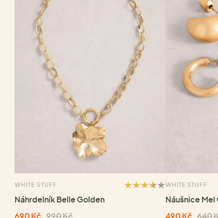
WHITE STUFF
WHITE STUFF
Náhrdelník Belle Golden
Náušnice Mel
690 Kč
990 Kč
490 Kč
640 