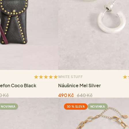
WHITE STUFF
lefon Coco Black
Náušnice Mel Silver
0 Kč
490 Kč
640 Kč
NOVINKA
30 % SLEVA
NOVINKA