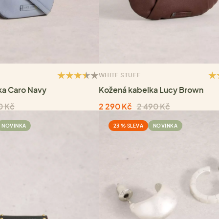
WHITE STUFF
ka Caro Navy
Kožená kabelka Lucy Brown
0 Kč
2 290 Kč
2 490 Kč
NOVINKA
23 % SLEVA
NOVINKA