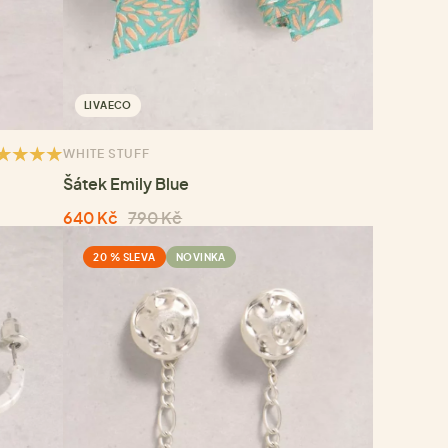
LIVAECO
WHITE STUFF
Šátek Emily Blue
640 Kč
790 Kč
20 % SLEVA
NOVINKA