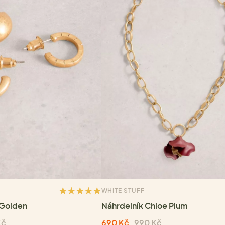
WHITE STUFF
 Golden
Náhrdelník Chloe Plum
Kč
690 Kč
990 Kč