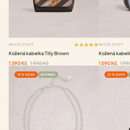
WHITE STUFF
WHITE STUFF
Kožená kabelka Tilly Brown
Kožená kabel
1 390 Kč
1 990 Kč
1 590 Kč
1 99
19 % SLEVA
NOVINKA
22 % SLEVA