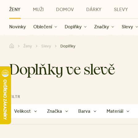
ŽENY
MUŽI
DOMOV
DÁRKY
SLEVY
Novinky
Novinky
Kategorie
Pro ženy
Slevy ženy
Oblečení
Oblečení
Pro muže
Značky
Slevy muži
Doplňky
Značky
Slevy
Pro děti
Slevy
Značky
Pro všechny
Slevy
Dá
Ženy
Slevy
Doplňky
Doplňky ve slevě
FILTR
Velikost
Značka
Barva
Materiál