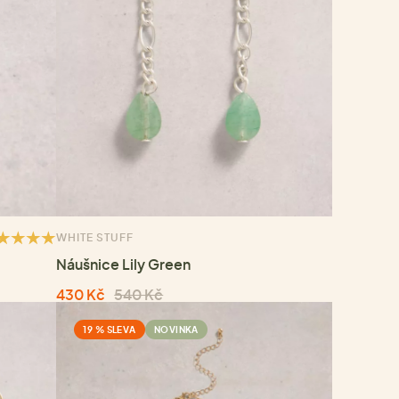
WHITE STUFF
Náušnice Lily Green
430 Kč
540 Kč
19 % SLEVA
NOVINKA