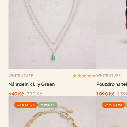
WHITE STUFF
WHITE STUFF
Náhrdelník Lily Green
Pouzdro na te
640 Kč
790 Kč
1 090 Kč
1 39
30 % SLEVA
NOVINKA
23 % SLEVA