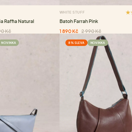
WHITE STUFF
 Raffia Natural
Batoh Farrah Pink
90 Kč
1 890 Kč
2 990 Kč
NOVINKA
8 % SLEVA
NOVINKA