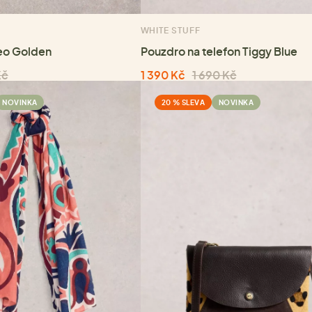
WHITE STUFF
eo Golden
Pouzdro na telefon Tiggy Blue
Kč
1 390 Kč
1 690 Kč
NOVINKA
20 % SLEVA
NOVINKA