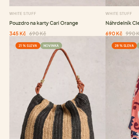
WHITE STUFF
WHITE STUFF
Pouzdro na karty Cari Orange
Náhrdelník Cl
345 Kč
690 Kč
690 Kč
990 
21 % SLEVA
NOVINKA
28 % SLEVA