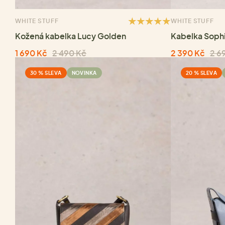
WHITE STUFF
WHITE STUFF
Kožená kabelka Lucy Golden
Kabelka Sophia
1 690 Kč
2 490 Kč
2 390 Kč
2 6
30 % SLEVA
NOVINKA
20 % SLEVA