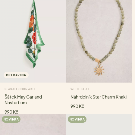
BIO BAVLNA
SEASALT CORNWALL
WHITE STUFF
Šátek May Garland
Náhrdelník Star Charm Khaki
Nasturtium
990 Kč
990 Kč
NOVINKA
NOVINKA