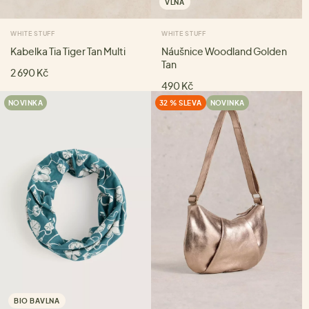
VLNA
WHITE STUFF
WHITE STUFF
Kabelka Tia Tiger Tan Multi
Náušnice Woodland Golden
Tan
2 690 Kč
490 Kč
NOVINKA
32 % SLEVA
NOVINKA
BIO BAVLNA