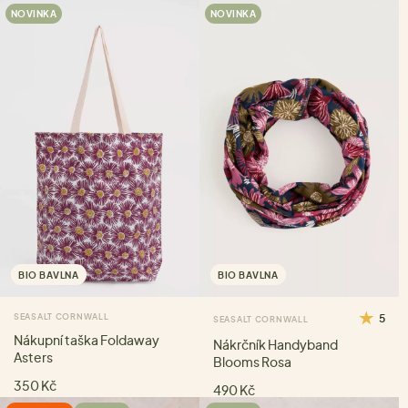
NOVINKA
NOVINKA
BIO BAVLNA
BIO BAVLNA
SEASALT CORNWALL
5
SEASALT CORNWALL
Nákupní taška Foldaway
Nákrčník Handyband
Asters
Blooms Rosa
350 Kč
490 Kč