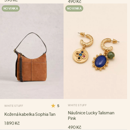
490 Kč
NOVINKA
NOVINKA
5
WHITE STUFF
WHITE STUFF
Náušnice Lucky Talisman
Kožená kabelka Sophia Tan
Pink
1 890 Kč
490 Kč