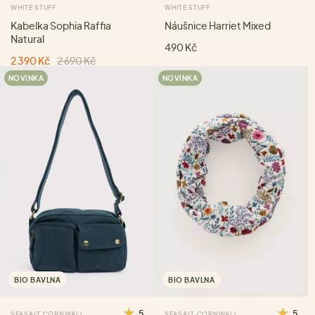
WHITE STUFF
WHITE STUFF
Kabelka Sophia Raffia
Náušnice Harriet Mixed
Natural
490 Kč
2 390 Kč
2 690 Kč
NOVINKA
NOVINKA
BIO BAVLNA
BIO BAVLNA
5
5
SEASALT CORNWALL
SEASALT CORNWALL