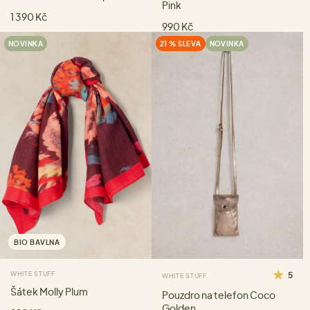
Pink
1 390 Kč
990 Kč
NOVINKA
21 % SLEVA
NOVINKA
BIO BAVLNA
WHITE STUFF
5
WHITE STUFF
Šátek Molly Plum
Pouzdro na telefon Coco
Golden