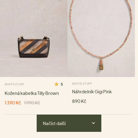
5
WHITE STUFF
WHITE STUFF
Náhrdelník Gigi Pink
Kožená kabelka Tilly Brown
890 Kč
1 390 Kč
1 990 Kč
Načíst další