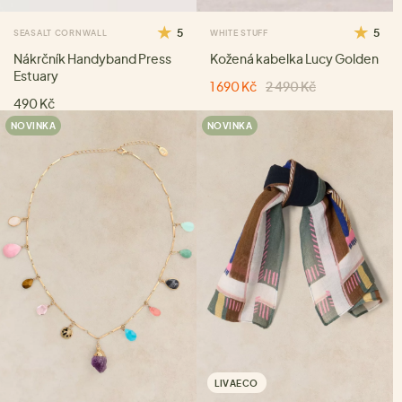
5
5
SEASALT CORNWALL
WHITE STUFF
Nákrčník Handyband Press
Kožená kabelka Lucy Golden
Estuary
1 690 Kč
2 490 Kč
490 Kč
NOVINKA
NOVINKA
LIVAECO