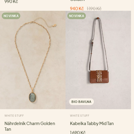
990 Kč
940 Kč
1 190 Kč
NOVINKA
NOVINKA
BIO BAVLNA
WHITE STUFF
WHITE STUFF
Náhrdelník Charm Golden
Kabelka Tabby Mid Tan
Tan
1 690 Kč