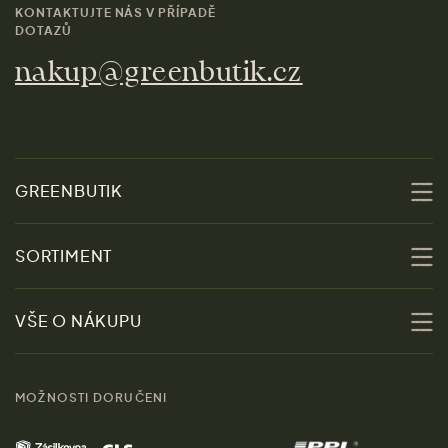
KONTAKTUJTE NÁS V PŘÍPADĚ
DOTAZŮ
nakup@greenbutik.cz
GREENBUTIK
O nás
SORTIMENT
Udržitelnost
Slevy
VŠE O NÁKUPU
Materiály
Ženy
Průvodce velikostmi
Obchody
MOŽNOSTI DORUČENI
Muži
Vrácení zboží zdarma
Kontakt