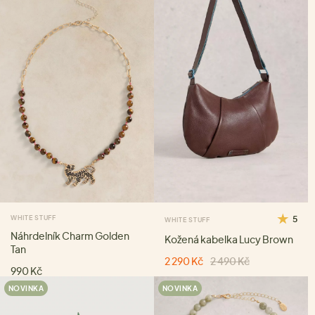
WHITE STUFF
5
WHITE STUFF
Náhrdelník Charm Golden
Kožená kabelka Lucy Brown
Tan
2 290 Kč
2 490 Kč
990 Kč
NOVINKA
NOVINKA