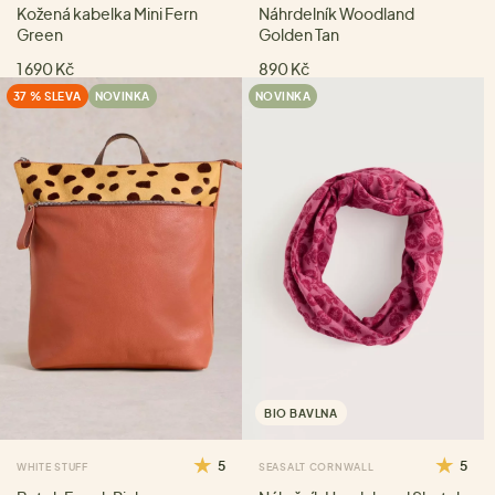
Kožená kabelka Mini Fern
Náhrdelník Woodland
Green
Golden Tan
1 690 Kč
890 Kč
37 % SLEVA
NOVINKA
NOVINKA
BIO BAVLNA
5
5
WHITE STUFF
SEASALT CORNWALL