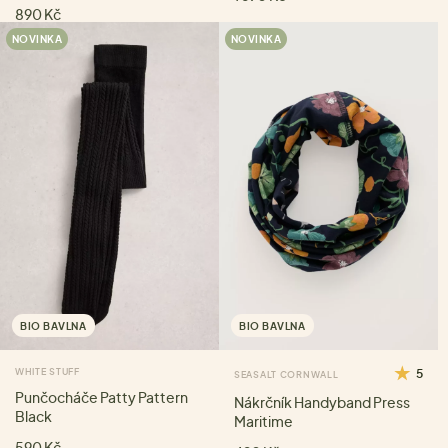
890 Kč
NOVINKA
NOVINKA
BIO BAVLNA
BIO BAVLNA
WHITE STUFF
5
SEASALT CORNWALL
Punčocháče Patty Pattern
Nákrčník Handyband Press
Black
Maritime
590 Kč