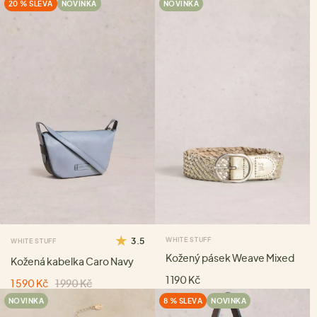
20 % SLEVA
NOVINKA
NOVINKA
3.5
WHITE STUFF
WHITE STUFF
Kožený pásek Weave Mixed
Kožená kabelka Caro Navy
1 190 Kč
1 590 Kč
1 990 Kč
NOVINKA
8 % SLEVA
NOVINKA