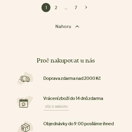
1
2
…
7
Nahoru
Proč nakupovat u nás
Doprava zdarma nad 2000 Kč
Vrácení zboží do 14 dnů zdarma
VŠE O NÁKUPU
Objednávky do 9:00 posíláme ihned