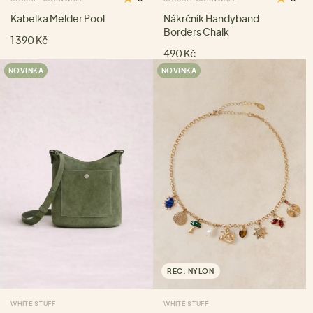
Kabelka Melder Pool
Nákrčník Handyband
Borders Chalk
1 390 Kč
490 Kč
NOVINKA
NOVINKA
REC. NYLON
WHITE STUFF
WHITE STUFF