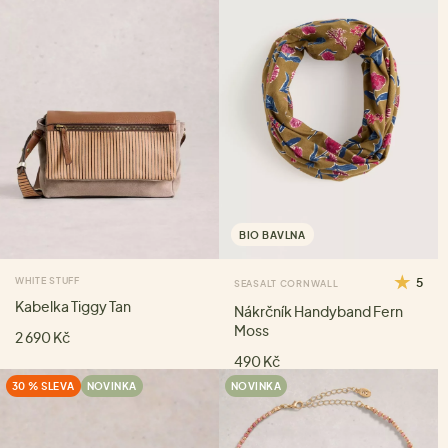
BIO BAVLNA
WHITE STUFF
5
SEASALT CORNWALL
Kabelka Tiggy Tan
Nákrčník Handyband Fern
Moss
2 690 Kč
490 Kč
30 % SLEVA
NOVINKA
NOVINKA