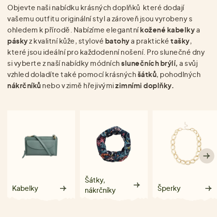
Objevte naši nabídku krásných doplňků které dodají
vašemu outfitu originální styl a zároveň jsou vyrobeny s
ohledem k přírodě. Nabízíme elegantní
kožené kabelky
a
pásky
z kvalitní kůže, stylové
batohy
a praktické
tašky
,
které jsou ideální pro každodenní nošení. Pro slunečné dny
si vyberte z naší nabídky módních
slunečních brýlí,
a svůj
vzhled doladíte také pomocí krásných
šátků
, pohodlných
nákrčníků
nebo v zimě hřejivými
zimními doplňky.
Šátky,
Kabelky
Šperky
nákrčníky