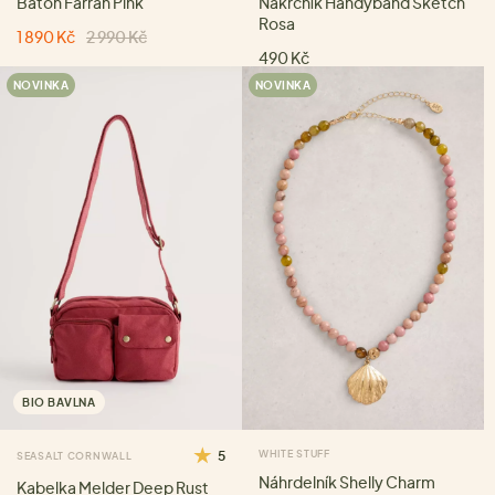
Batoh Farrah Pink
Nákrčník Handyband Sketch
Rosa
1 890 Kč
2 990 Kč
490 Kč
NOVINKA
NOVINKA
BIO BAVLNA
5
WHITE STUFF
SEASALT CORNWALL
Náhrdelník Shelly Charm
Kabelka Melder Deep Rust