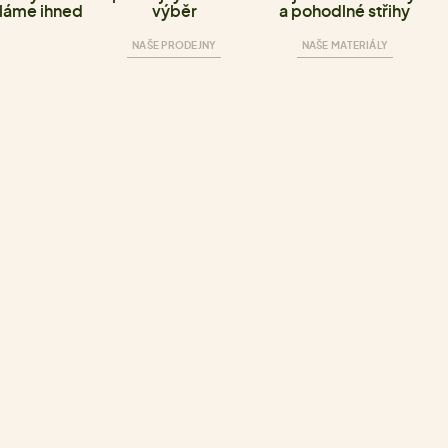
láme ihned
výběr
a pohodlné střihy
NAŠE PRODEJNY
NAŠE MATERIÁLY