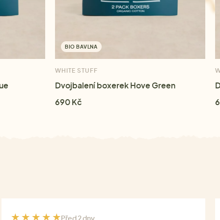
BIO BAVLNA
WHITE STUFF
W
lue
Dvojbalení boxerek Hove Green
D
690 Kč
6
Před 2 dny