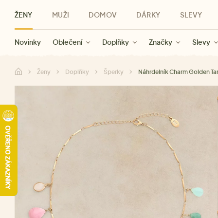
ŽENY
MUŽI
DOMOV
DÁRKY
SLEVY
Novinky
Novinky
Kategorie
Pro ženy
Slevy ženy
Oblečení
Oblečení
Pro muže
Značky
Slevy muži
Doplňky
Značky
Slevy
Pro děti
Slevy
Značky
Pro všechny
Slevy
Dá
Ženy
Doplňky
Šperky
Náhrdelník Charm Golden Ta