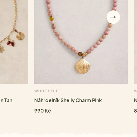
WHITE STUFF
W
n Tan
Náhrdelník Shelly Charm Pink
N
990 Kč
8