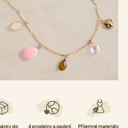
ávky do
4 prodejny a osobní
Příjemné materiály