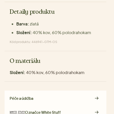
Detaily produktu
Barva:
zlatá
Složení:
40% kov, 60% polodrahokam
Kód produktu: 446941-GTM-OS
O materiálu
Složení:
40% kov, 60% polodrahokam
Péče a údržba
O značce
White Stuff