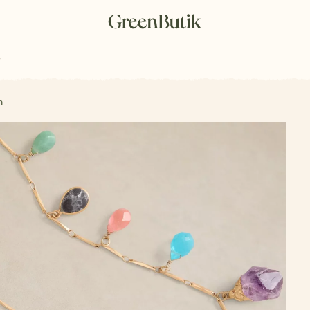
rkové poukazy
n