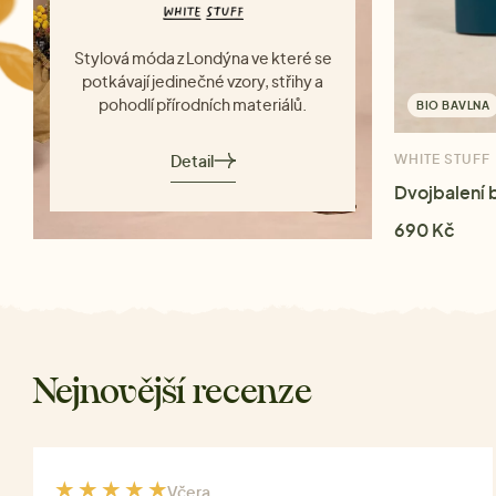
Stylová móda z Londýna ve které se
potkávají jedinečné vzory, střihy a
pohodlí přírodních materiálů.
BIO BAVLNA
Detail
WHITE STUFF
Dvojbalení 
690 Kč
Nejnovější recenze
Včera