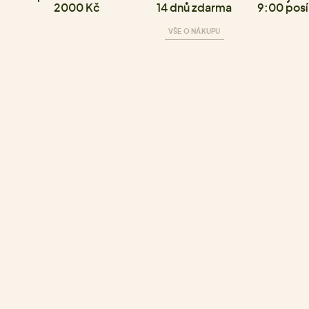
2000 Kč
14 dnů zdarma
9:00 posí
VŠE O NÁKUPU