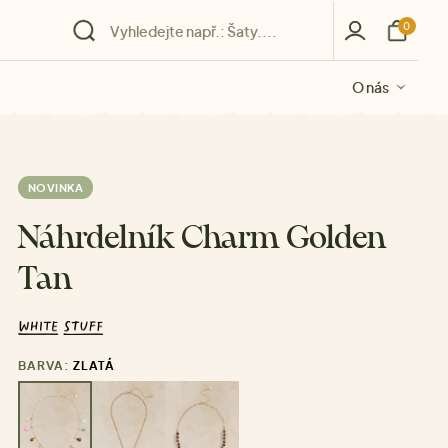
0
O nás
O nás
O nás
O nás
O nás
NOVINKA
Náhrdelník Charm Golden
Tan
BARVA:
ZLATÁ