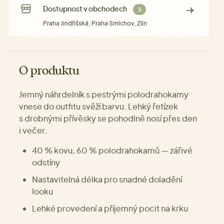
Dostupnost v obchodech
3
Praha Jindřišská, Praha Smíchov, Zlín
O produktu
Jemný náhrdelník s pestrými polodrahokamy
vnese do outfitu svěží barvu. Lehký řetízek
s drobnými přívěsky se pohodlně nosí přes den
i večer.
40 % kovu, 60 % polodrahokamů — zářivé
odstíny
Nastavitelná délka pro snadné doladění
looku
Lehké provedení a příjemný pocit na krku