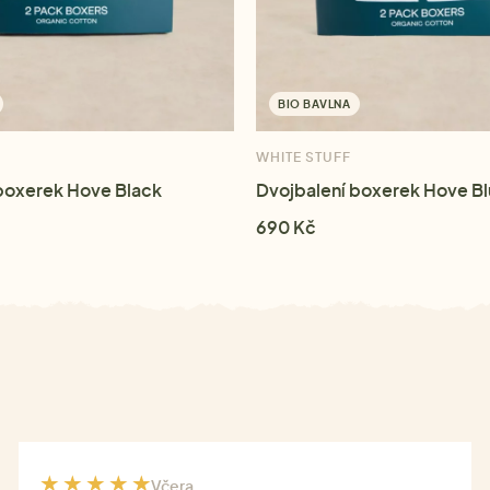
BIO BAVLNA
WHITE STUFF
boxerek Hove Black
Dvojbalení boxerek Hove B
690 Kč
Včera