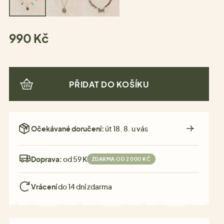
990 Kč
PŘIDAT DO KOŠÍKU
Očekávané doručení:
út 18. 8. u vás
Doprava:
od 59 Kč
ZDARMA OD 2 000 KČ
Vrácení
do 14 dní zdarma