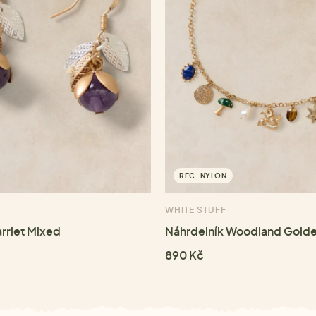
REC. NYLON
WHITE STUFF
rriet Mixed
Náhrdelník Woodland Golde
890 Kč