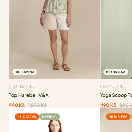
BIO BAVLNA
BIO BAVLNA
PEOPLE TREE
PEOPLE TREE
Top Harebell V&A
Yoga Scoop To
990 Kč
1 890 Kč
490 Kč
890 
46 % SLEVA
NOVINKA
45 % SLEVA