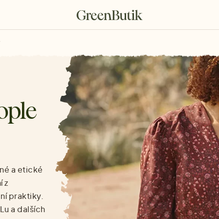
rkové poukazy
ople
né a etické
í z
í praktiky.
Lu a dalších