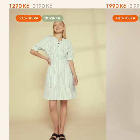
1 290 Kč
3 190 Kč
1 990 Kč
3 99
50 % SLEVA
NOVINKA
48 % SLEVA