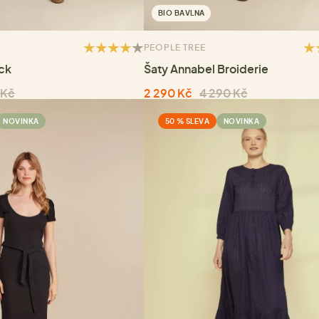
BIO BAVLNA
PEOPLE TREE
ck
Šaty Annabel Broiderie
 Kč
2 290 Kč
4 290 Kč
NOVINKA
50 % SLEVA
NOVINKA