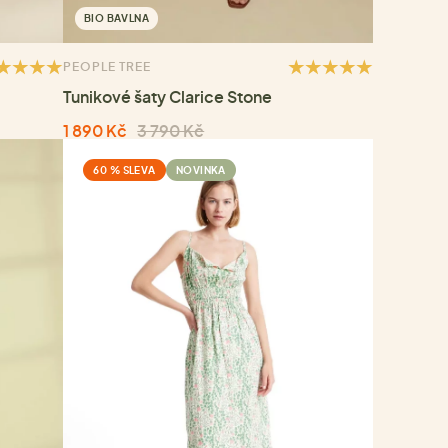
BIO BAVLNA
PEOPLE TREE
Tunikové šaty Clarice Stone
1 890 Kč
3 790 Kč
60 % SLEVA
NOVINKA