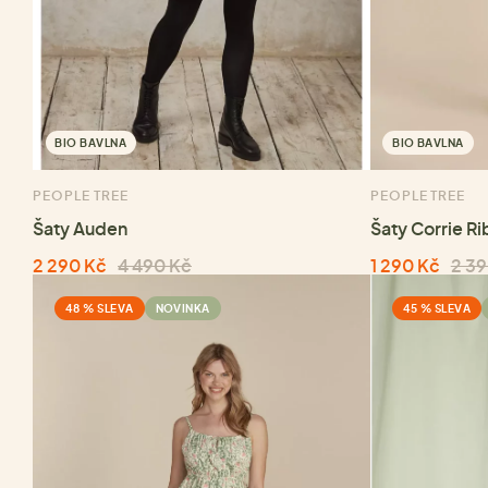
BIO BAVLNA
BIO BAVLNA
PEOPLE TREE
PEOPLE TREE
Šaty Auden
Šaty Corrie R
2 290 Kč
4 490 Kč
1 290 Kč
2 39
48 % SLEVA
NOVINKA
45 % SLEVA