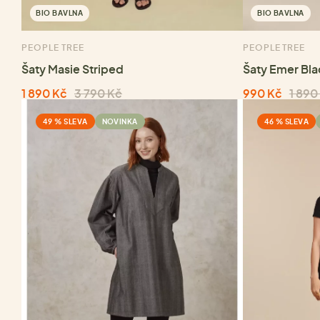
BIO BAVLNA
BIO BAVLNA
PEOPLE TREE
PEOPLE TREE
Šaty Masie Striped
Šaty Emer Bla
1 890 Kč
3 790 Kč
990 Kč
1 890
49 % SLEVA
NOVINKA
46 % SLEVA