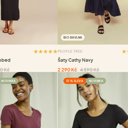
BIO BAVLNA
PEOPLE TREE
ibbed
Šaty Cathy Navy
0 Kč
2 290 Kč
4 590 Kč
NOVINKA
51 % SLEVA
NOVINKA