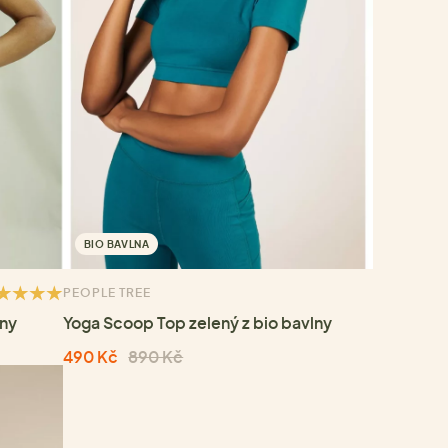
BIO BAVLNA
PEOPLE TREE
lny
Yoga Scoop Top zelený z bio bavlny
490 Kč
890 Kč