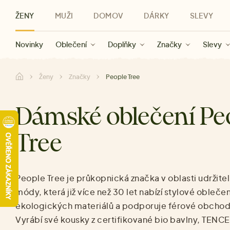
ŽENY
MUŽI
DOMOV
DÁRKY
SLEVY
Novinky
Novinky
Kategorie
Pro ženy
Slevy ženy
Oblečení
Oblečení
Pro muže
Značky
Slevy muži
Doplňky
Značky
Slevy
Pro děti
Slevy
Značky
Pro všechny
Slevy
Dá
Ženy
Značky
People Tree
Dámské oblečení Pe
Tree
People Tree je průkopnická značka v oblasti udržitel
módy, která již více než 30 let nabízí stylové oblečen
ekologických materiálů a podporuje férové obchodn
Vyrábí své kousky z certifikované bio bavlny, TENCE