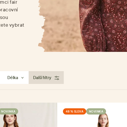
mci fair
pracovní
jsou
žete vybrat
Délka
Další filtry
NOVINKA
48 % SLEVA
NOVINKA