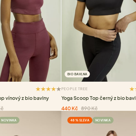
BIO BAVLNA
PEOPLE TREE
p vínový z bio bavlny
Yoga Scoop Top černý z bio bav
Kč
440 Kč
890 Kč
NOVINKA
48 % SLEVA
NOVINKA