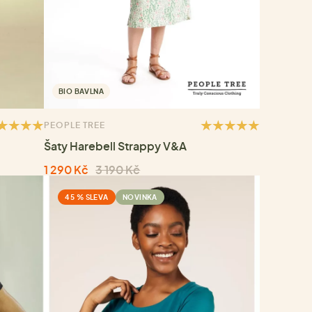
BIO BAVLNA
PEOPLE TREE
Šaty Harebell Strappy V&A
1 290 Kč
3 190 Kč
45 % SLEVA
NOVINKA