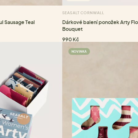
SEASALT CORNWALL
ul Sausage Teal
Dárkové balení ponožek Arty Flo
Bouquet
990 Kč
NOVINKA