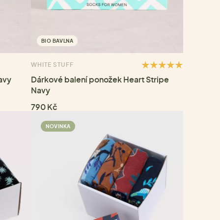
BIO BAVLNA
WHITE STUFF
avy
Dárkové balení ponožek Heart Stripe
Navy
790 Kč
NOVINKA