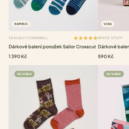
BAMBUS
VLNA
SEASALT CORNWALL
WHITE STUFF
Dárkové balení ponožek Sailor Crosscut
Dárkové balen
1 390 Kč
590 Kč
NOVINKA
NOVINKA