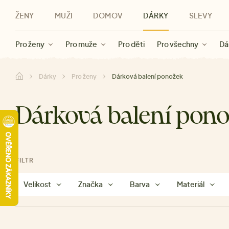
ŽENY
MUŽI
DOMOV
DÁRKY
SLEVY
Novinky
Novinky
Kategorie
Pro ženy
Slevy ženy
Oblečení
Oblečení
Pro muže
Značky
Slevy muži
Doplňky
Značky
Slevy
Pro děti
Slevy
Značky
Pro všechny
Slevy
Dá
Dárky
Pro ženy
Dárková balení ponožek
Dárková balení pon
FILTR
Velikost
Značka
Barva
Materiál