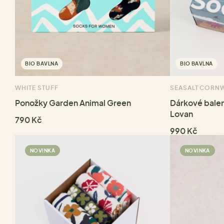
BIO BAVLNA
BIO BAVLNA
WHITE STUFF
SEASALT CORN
Ponožky Garden Animal Green
Dárkové balen
Lovan
790 Kč
990 Kč
NOVINKA
NOVINKA