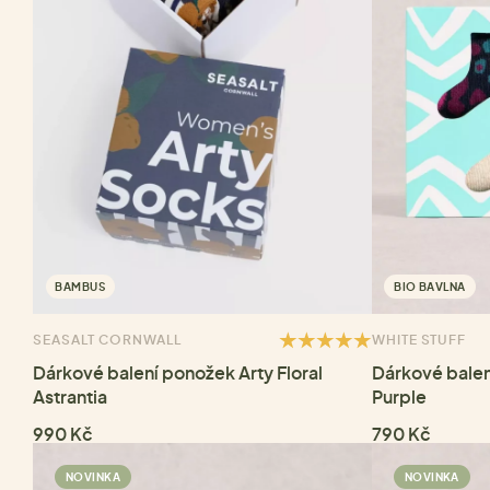
BAMBUS
BIO BAVLNA
SEASALT CORNWALL
WHITE STUFF
Dárkové balení ponožek Arty Floral
Dárkové balení
Astrantia
Purple
990 Kč
790 Kč
NOVINKA
NOVINKA