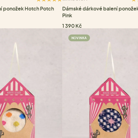
í ponožek Hotch Potch
Dámské dárkové balení ponože
Pink
1 390 Kč
NOVINKA