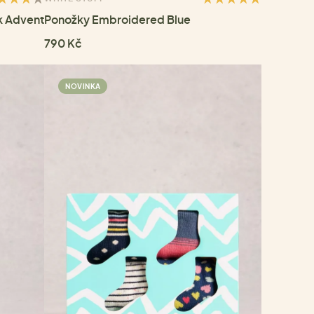
k Advent
Ponožky Embroidered Blue
790 Kč
NOVINKA