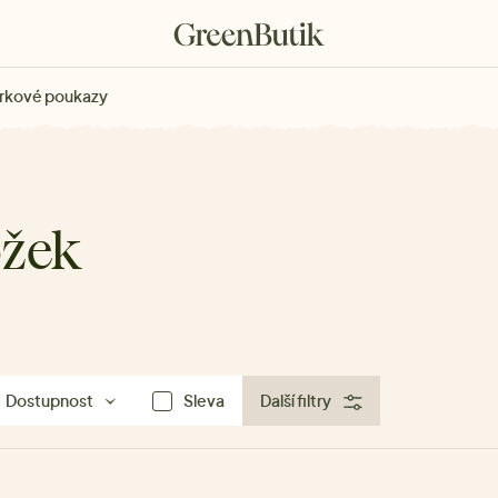
rkové poukazy
ožek
Dostupnost
Sleva
Další filtry