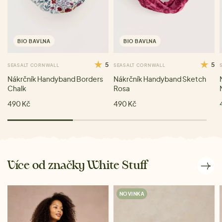
BIO BAVLNA
BIO BAVLNA
5
5
SEASALT CORNWALL
SEASALT CORNWALL
Nákrčník Handyband Borders
Nákrčník Handyband Sketch
Chalk
Rosa
490 Kč
490 Kč
Více od značky White Stuff
NOVINKA