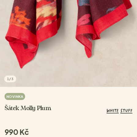
1
/
3
NOVINKA
Šátek Molly Plum
990 Kč