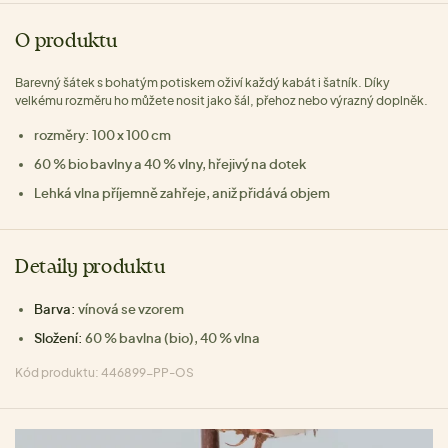
O produktu
Barevný šátek s bohatým potiskem oživí každý kabát i šatník. Díky
velkému rozměru ho můžete nosit jako šál, přehoz nebo výrazný doplněk.
rozměry: 100 x 100 cm
60 % bio bavlny a 40 % vlny, hřejivý na dotek
Lehká vlna příjemně zahřeje, aniž přidává objem
Detaily produktu
Barva:
vínová se vzorem
Složení:
60 % bavlna (bio), 40 % vlna
Kód produktu: 446899-PP-OS