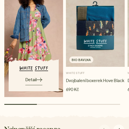
BIO BAVLNA
WHITE STUFF
Detail
Dvojbalení boxerek Hove Black
690 Kč