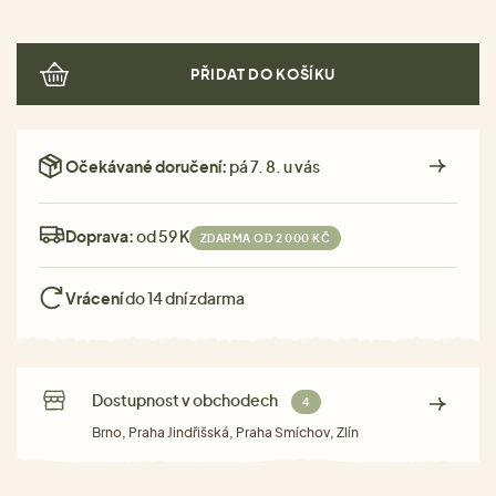
PŘIDAT DO KOŠÍKU
Očekávané doručení:
pá 7. 8. u vás
Doprava:
od 59 Kč
ZDARMA OD 2 000 KČ
Vrácení
do 14 dní zdarma
Dostupnost v obchodech
4
Brno, Praha Jindřišská, Praha Smíchov, Zlín