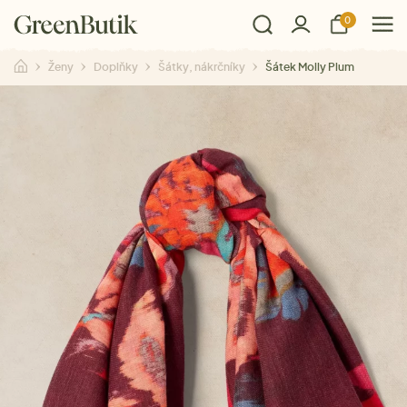
0
Ženy
Doplňky
Šátky, nákrčníky
Šátek Molly Plum