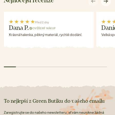
Nejnovější recenze
Před 2 dny
Dana P.
Danie
OVĚŘENÝ NÁKUP
Krásná halenka, pěkný materiál, rychlé dodání.
Velká s
To nejlepší z Green Butiku do vašeho emailu
Zaregistrujte se do našeho newsletteru, ať vám neunikne žádná