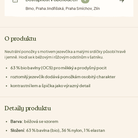
4
Brno, Praha Jindřišská, Praha Smíchov, Zlín
O produktu
Neutrální ponožky s motivem jezevčíka a malými srdíčky působí hravě
i jemně. Hodí se k béžovým i růžovým odstínům v šatníku.
63 % bio bavlny (OCS) pro měkký a prodyšný pocit
roztomilý jezevčík dodává ponožkám osobitý charakter
kontrastní lem a špička jako výrazný detail
Detaily produktu
Barva:
béžová se vzorem
Složení:
63 % bavlna (bio), 36 % nylon, 1 % elastan