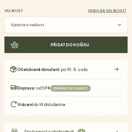
VELIKOST
TABULKA VELIKOSTÍ
Vyberte si velikost
PŘIDAT DO KOŠÍKU
Očekávané doručení:
po 10. 8. u vás
Doprava:
od 59 Kč
ZDARMA OD 2 000 KČ
Vrácení
do 14 dní zdarma
Dostupnost v obchodech