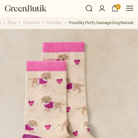
0
Ženy
Oblečení
Ponožky
Ponožky Fluffy Sausage Dog Natural