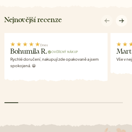
Nejnovější recenze
Dnes
Bohumila R.
Mart
OVĚŘENÝ NÁKUP
Rychlé doručení, nakupují zde opakovaně a jsem
Vše v ne
spokojená. 😀