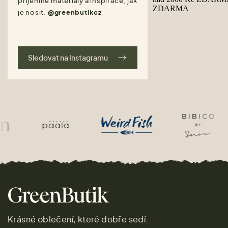
příjemné materiály a inspirace, jak
je nosit.
@greenbutikcz
Sledovat na Instagramu
Krásné oblečení, které dobře sedí.