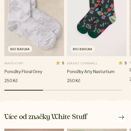
BIO BAVLNA
BIO BAVLNA
5
5
WHITE STUFF
SEASALT CORNWALL
Ponožky Floral Grey
Ponožky Arty Nasturtium
250 Kč
250 Kč
Více od značky White Stuff