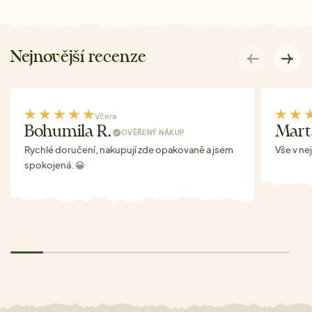
Nejnovější recenze
Včera
Bohumila R.
Mart
OVĚŘENÝ NÁKUP
Rychlé doručení, nakupují zde opakovaně a jsem
Vše v ne
spokojená. 😀