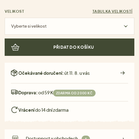
VELIKOST
TABULKA VELIKOSTÍ
Vyberte si velikost
PŘIDAT DO KOŠÍKU
Očekávané doručení:
út 11. 8. u vás
Doprava:
od 59 Kč
ZDARMA OD 2 000 KČ
Vrácení
do 14 dní zdarma
Dostupnost v obchodech