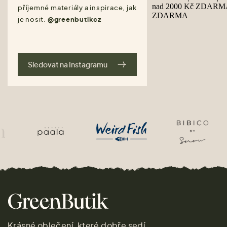
příjemné materiály a inspirace, jak
je nosit.
@greenbutikcz
Sledovat na Instagramu
Krásné oblečení, které dobře sedí.