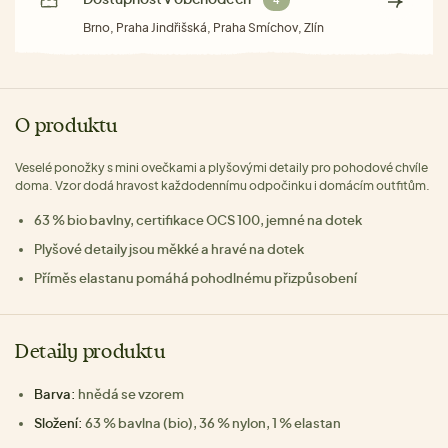
4
Brno, Praha Jindřišská, Praha Smíchov, Zlín
O produktu
Veselé ponožky s mini ovečkami a plyšovými detaily pro pohodové chvíle
doma. Vzor dodá hravost každodennímu odpočinku i domácím outfitům.
63 % bio bavlny, certifikace OCS 100, jemné na dotek
Plyšové detaily jsou měkké a hravé na dotek
Příměs elastanu pomáhá pohodlnému přizpůsobení
Detaily produktu
Barva:
hnědá se vzorem
Složení:
63 % bavlna (bio), 36 % nylon, 1 % elastan