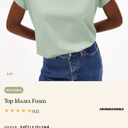
1
/
6
NOVINKA
Top Idaara Foam
(42)
BARVA:
SVĚTLE ZELENÁ