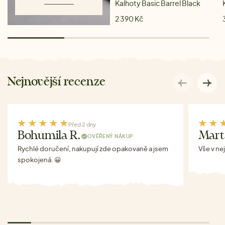
Kalhoty Basic Barrel Black
2 390 Kč
Nejnovější recenze
Před 2 dny
Bohumila R.
Mart
OVĚŘENÝ NÁKUP
Rychlé doručení, nakupují zde opakovaně a jsem
Vše v ne
spokojená. 😀