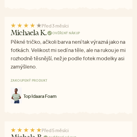
Před 3 měsíci
Michaela K.
OVĚŘENÝ NÁKUP
Pěkné tričko, ačkoli barva není tak výrazná jako na
fotkách. Velikost mi sedí na těle, ale na rukou je mi
rozhodně těsnější, než je podle fotek modelky asi
zamýšleno.
ZAKOUPENÝ PRODUKT
Top Idaara Foam
Před 5 měsíci