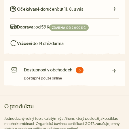
Očekávané doručení:
út 11. 8. u vás
Doprava:
od 59 Kč
ZDARMA OD 2 000 KČ
Vrácení
do 14 dní zdarma
Dostupnost v obchodech
0
Dostupné pouze online
O produktu
Jednoduchý volný top s kulatým výstřihem, který poslouží jako základ
mnoha kombinací. Organická bavlna s certifikací GOTS zaručuje jemný
dotyk a snadnou péči pro každodenní nošení.