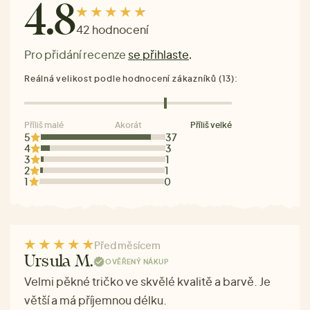
4.8
42 hodnocení
Pro přidání recenze
se přihlaste
.
Reálná velikost podle hodnocení zákazníků (13):
Příliš malé
Akorát
Příliš velké
5
37
4
3
3
1
2
1
1
0
Před měsícem
Ursula M.
OVĚŘENÝ NÁKUP
Velmi pěkné tričko ve skvělé kvalitě a barvě. Je
větší a má příjemnou délku.