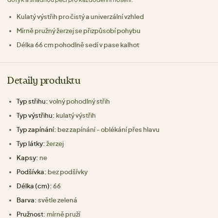
Kulatý výstřih pro čistý a univerzální vzhled
Mírně pružný žerzej se přizpůsobí pohybu
Délka 66 cm pohodlně sedí v pase kalhot
Detaily produktu
Typ střihu:
volný pohodlný střih
Typ výstřihu:
kulatý výstřih
Typ zapínání:
bez zapínání - oblékání přes hlavu
Typ látky:
žerzej
Kapsy:
ne
Podšívka:
bez podšívky
Délka (cm):
66
Barva:
světle zelená
Pružnost:
mírně pruží