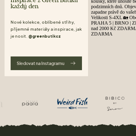
Inspirace z Green Butiku
každý den
Nové kolekce, oblíbené střihy,
příjemné materiály a inspirace, jak
je nosit.
@greenbutikcz
Sledovat na Instagramu