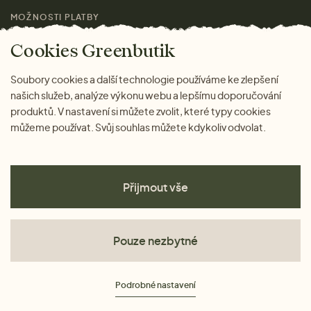
MOŽNOSTI PLATBY
Magazín
Cookies Greenbutik
Soubory cookies a další technologie používáme ke zlepšení
našich služeb, analýze výkonu webu a lepšímu doporučování
produktů. V nastavení si můžete zvolit, které typy cookies
můžeme používat. Svůj souhlas můžete kdykoliv odvolat.
Přijmout vše
Pouze nezbytné
Obchodní podmínky
Podrobné nastavení
Ochrana osobních údajů
Cookies