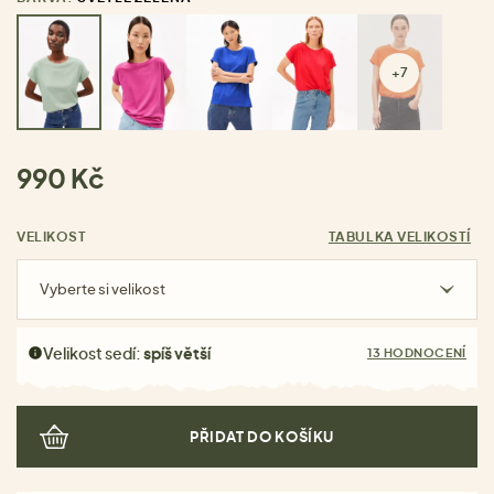
+7
990 Kč
VELIKOST
TABULKA VELIKOSTÍ
Vyberte si velikost
Velikost sedí:
spíš větší
13 HODNOCENÍ
PŘIDAT DO KOŠÍKU