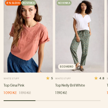
8 % SLEVA
NOVINKA
NOVINKA
ECOVERO
5
4.8
WHITE STUFF
WHITE STUFF
Top Gina Pink
Top Nelly Bril White
1 090 Kč
1 190 Kč
1 190 Kč