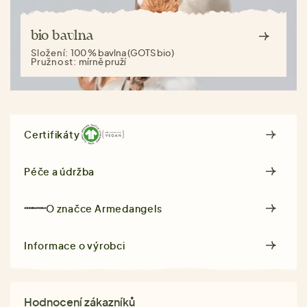
bio bavlna
Složení:
100 % bavlna (GOTS bio)
Pružnost:
mírně pruží
Certifikáty
Péče a údržba
O značce
Armedangels
Informace o výrobci
Hodnocení zákazníků