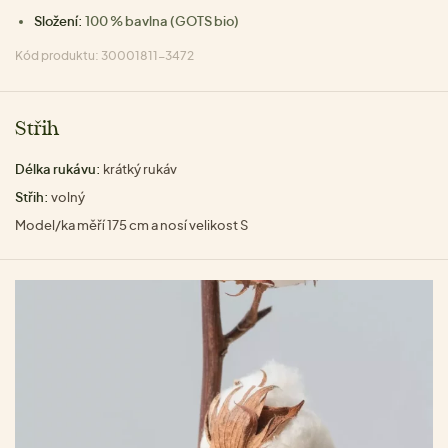
Složení:
100 % bavlna (GOTS bio)
Kód produktu: 30001811-3472
Střih
Délka rukávu:
krátký rukáv
Střih:
volný
Model/ka měří 175 cm a nosí velikost S