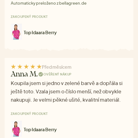
Automaticky preloženo z bellagreen.de
ZAKOUPENÝ PRODUKT
Top Idaara Berry
Před měsícem
Anna M.
OVĚŘENÝ NÁKUP
Koupila jsem si jedno v zelené barvě a dopřála si
ještě toto. Vzala jsem o číslo menší, než obvykle
nakupuji. Je velmi pěkné ušité, kvalitní materiál.
ZAKOUPENÝ PRODUKT
Top Idaara Berry