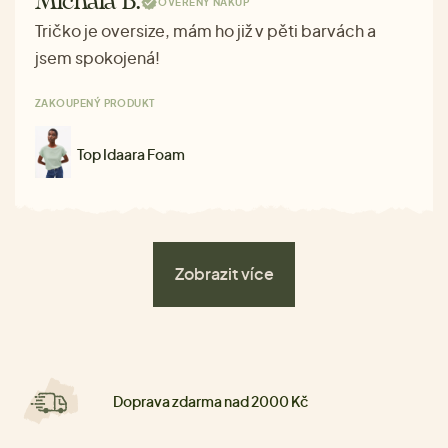
Michala B.
OVĚŘENÝ NÁKUP
Tričko je oversize, mám ho již v pěti barvách a
jsem spokojená!
ZAKOUPENÝ PRODUKT
Top Idaara Foam
Zobrazit více
Doprava zdarma nad 2000 Kč