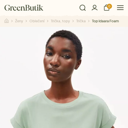
0
Ženy
Oblečení
Trička, topy
Trička
Top Idaara Foam