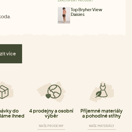
ZAKOUPENÝ PRODUKT
Top Bryher View
Daisies
Škoda.
zit více
ávky do
4 prodejny a osobní
Příjemné materiály
láme ihned
výběr
a pohodlné střihy
NAŠE PRODEJNY
NAŠE MATERIÁLY