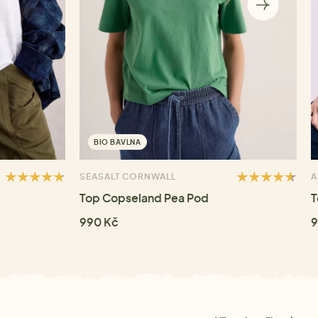
BIO BAVLNA
SEASALT CORNWALL
A
Top Copseland Pea Pod
T
990 Kč
9