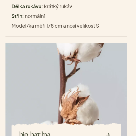
Délka rukávu:
krátký rukáv
Střih:
normální
Model/ka měří 178 cm a nosí velikost S
bio bavlna