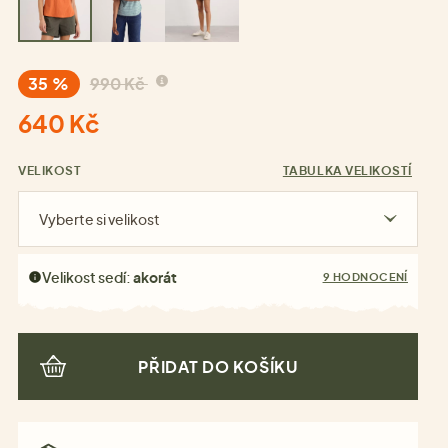
35 %
990 Kč
640 Kč
VELIKOST
TABULKA VELIKOSTÍ
Vyberte si velikost
Velikost sedí:
akorát
9 HODNOCENÍ
PŘIDAT DO KOŠÍKU