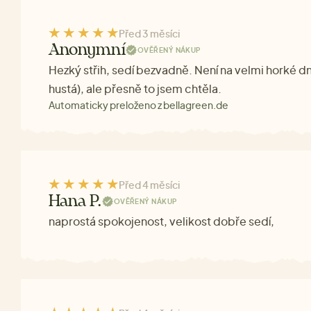
Před 3 měsíci
Anonymní
OVĚŘENÝ NÁKUP
Hezký střih, sedí bezvadně. Není na velmi horké dny
hustá), ale přesně to jsem chtěla.
Automaticky preloženo z bellagreen.de
Před 4 měsíci
Hana P.
OVĚŘENÝ NÁKUP
naprostá spokojenost, velikost dobře sedí,