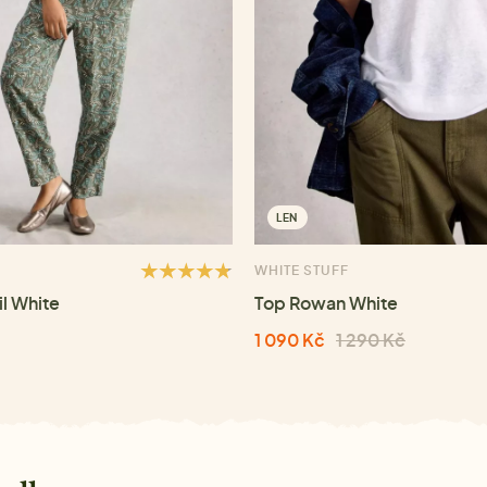
LEN
WHITE STUFF
il White
Top Rowan White
1 090 Kč
1 290 Kč