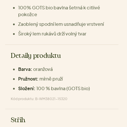
100% GOTS bio bavlna šetrná k citlivé
pokožce
Zaoblený spodní lem usnadňuje vrstvení
Široký lem rukávů drží volný tvar
Detaily produktu
Barva:
oranžová
Pružnost:
mírně pruží
Složení:
100 % bavlna (GOTS bio)
Kód produktu: B-WM38021-15320
Střih