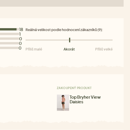
18
Reálná velikost podle hodnocení zákazníků (9):
1
0
0
0
Příliš malé
Akorát
Příliš velké
ZAKOUPENÝ PRODUKT
Top Bryher View
Daisies