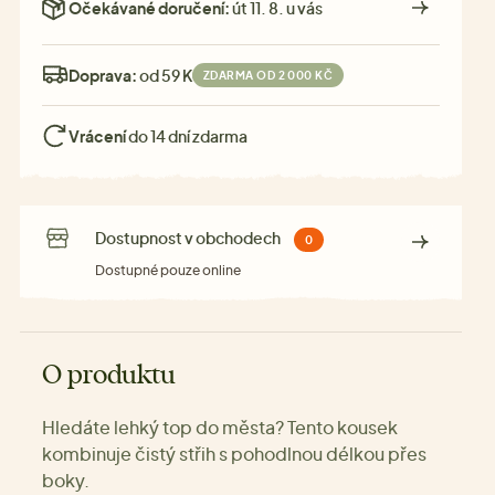
Očekávané doručení:
út 11. 8. u vás
Doprava:
od 59 Kč
ZDARMA OD 2 000 KČ
Vrácení
do 14 dní zdarma
Dostupnost v obchodech
0
Dostupné pouze online
O produktu
Hledáte lehký top do města? Tento kousek
kombinuje čistý střih s pohodlnou délkou přes
boky.