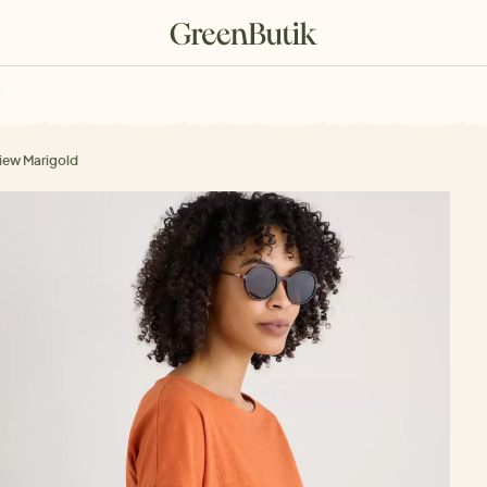
rkové poukazy
View Marigold