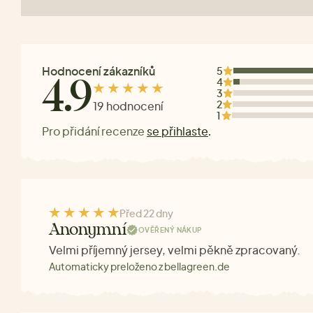
Hodnocení zákazníků
5
4
4.9
3
2
19 hodnocení
1
Pro přidání recenze
se přihlaste
.
Před 22 dny
Anonymní
OVĚŘENÝ NÁKUP
Velmi příjemný jersey, velmi pěkně zpracovaný.
Automaticky preloženo z bellagreen.de