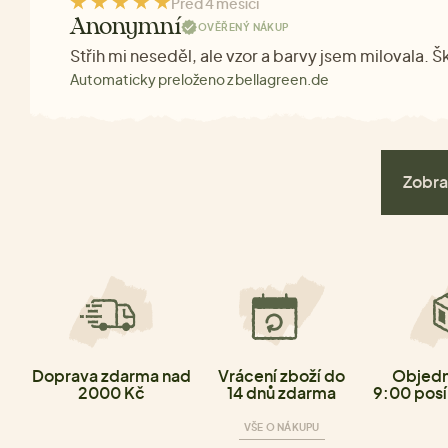
Před 4 měsíci
Anonymní
OVĚŘENÝ NÁKUP
Střih mi neseděl, ale vzor a barvy jsem milovala. 
Automaticky preloženo z bellagreen.de
Zobra
Doprava zdarma nad
Vrácení zboží do
Objedn
2000 Kč
14 dnů zdarma
9:00 posí
VŠE O NÁKUPU