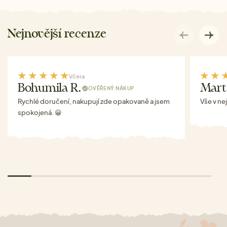
Nejnovější recenze
Včera
Bohumila R.
Mart
OVĚŘENÝ NÁKUP
Rychlé doručení, nakupují zde opakovaně a jsem
Vše v ne
spokojená. 😀