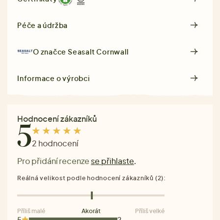
Péče a údržba
O značce
Seasalt Cornwall
Informace o výrobci
Hodnocení zákazníků
5
2 hodnocení
Pro přidání recenze
se přihlaste
.
Reálná velikost podle hodnocení zákazníků (2):
Příliš malé
Akorát
Příliš velké
5
2