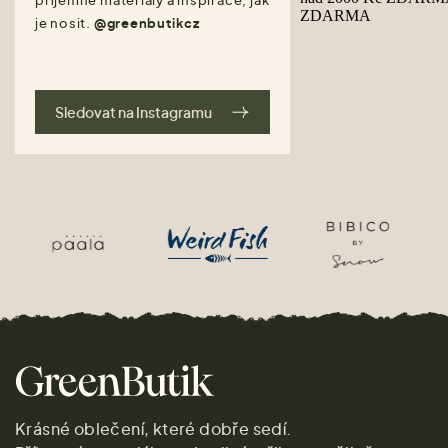
je nosit.
@greenbutikcz
Sledovat na Instagramu
Krásné oblečení, které dobře sedí.