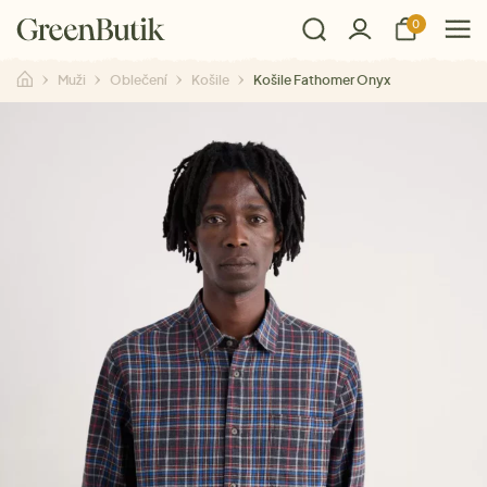
0
Muži
Oblečení
Košile
Košile Fathomer Onyx