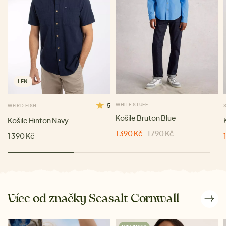
LEN
5
WHITE STUFF
WEIRD FISH
Košile Bruton Blue
Košile Hinton Navy
1 390 Kč
1 790 Kč
1 390 Kč
Více od značky Seasalt Cornwall