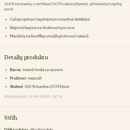
100% bio bavlny s certifikací GOTS nabízí příjemný, přirozeně prodyšný
pocit.
Celopropínací zapínání pro snadné oblékání.
Náprsní kapsa na drobnosti po ruce.
Manžety na knoflíky umožňují ohrnutí rukávů.
Detaily produktu
Barva:
tmavě šedá se vzorem
Pružnost:
nepruží
Složení:
100 % bavlna (GOTS bio)
Kód produktu: B-MN30490-36716
Střih
Délka rukávu:
dlouhý rukáv