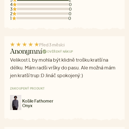
4
0
3
0
2
0
1
0
Před 3 měsíci
Anonymní
OVĚŘENÝ NÁKUP
Velikost L by mohla být klidně trošku kratší na
délku. Mám radši vršky do pasu. Ale možná mám
jen kratší trup:D Jináč spokojený:)
ZAKOUPENÝ PRODUKT
Košile Fathomer
Onyx