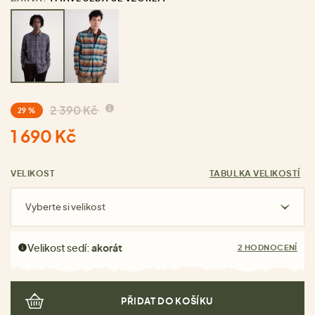
2 390 Kč
29 %
1 690 Kč
VELIKOST
TABULKA VELIKOSTÍ
Vyberte si velikost
Velikost sedí:
akorát
2 HODNOCENÍ
PŘIDAT DO KOŠÍKU