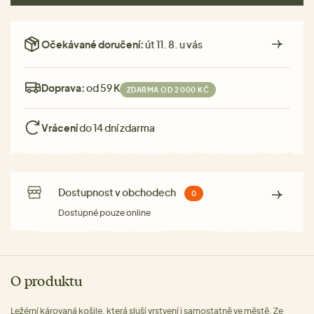
Očekávané doručení:
út 11. 8. u vás
Doprava:
od 59 Kč
ZDARMA OD 2 000 KČ
Vrácení
do 14 dní zdarma
Dostupnost v obchodech
0
Dostupné pouze online
O produktu
Ležérní károvaná košile, která sluší vrstvení i samostatně ve městě. Ze