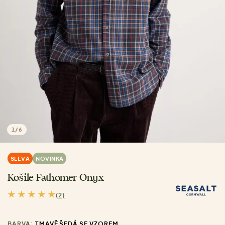
1
/
6
SLEVA
NOVINKA
Košile Fathomer Onyx
(2)
BARVA:
TMAVĚ ŠEDÁ SE VZOREM