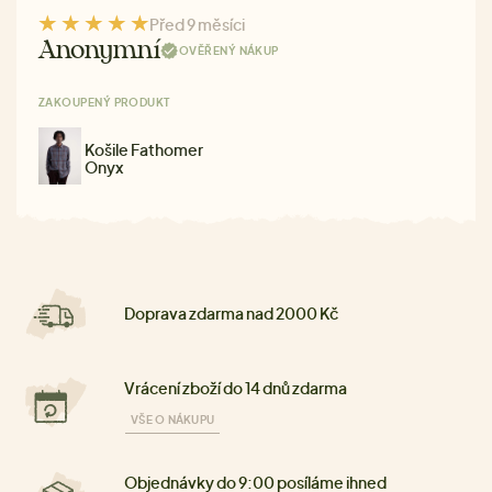
Před 9 měsíci
Anonymní
OVĚŘENÝ NÁKUP
ZAKOUPENÝ PRODUKT
Košile Fathomer
Onyx
Doprava zdarma nad 2000 Kč
Vrácení zboží do 14 dnů zdarma
VŠE O NÁKUPU
Objednávky do 9:00 posíláme ihned