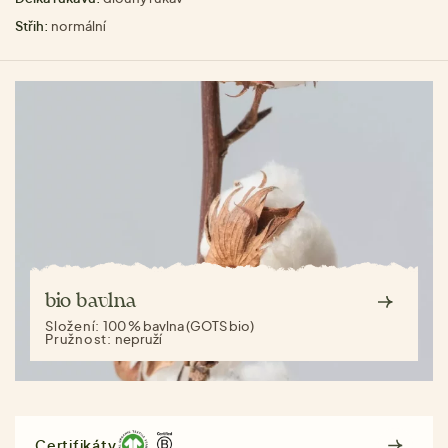
Střih:
normální
bio bavlna
Složení:
100 % bavlna (GOTS bio)
Pružnost:
nepruží
Certifikáty