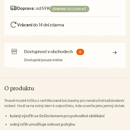
Doprava:
od 59 Kč
ZDARMA OD 2 000 KČ
Vrácení
do 14 dní zdarma
Dostupnost v obchodech
0
Dostupné pouze online
O produktu
Tmavě modré tričko z certifikované bio bavlny pro nenáročné každodenní
nošení. Hodí se na volný den i k odpočinku, kde oceníte jeho jemný dotek.
kulatý výstřih se širším lemem pro pohodlné oblékání
volný střih umožňuje volnost pohybu