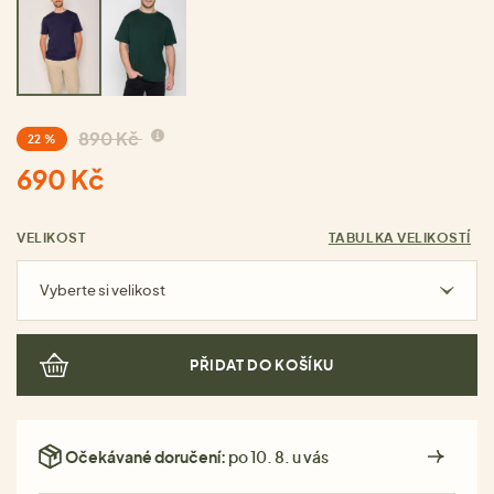
890 Kč
22 %
690 Kč
VELIKOST
TABULKA VELIKOSTÍ
Vyberte si velikost
PŘIDAT DO KOŠÍKU
Očekávané doručení:
po 10. 8. u vás