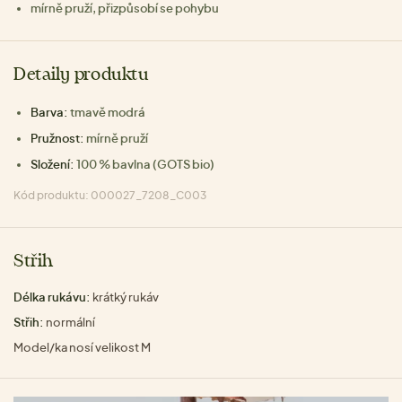
mírně pruží, přizpůsobí se pohybu
Detaily produktu
Barva:
tmavě modrá
Pružnost:
mírně pruží
Složení:
100 % bavlna (GOTS bio)
Kód produktu: 000027_7208_C003
Střih
Délka rukávu:
krátký rukáv
Střih:
normální
Model/ka nosí velikost M