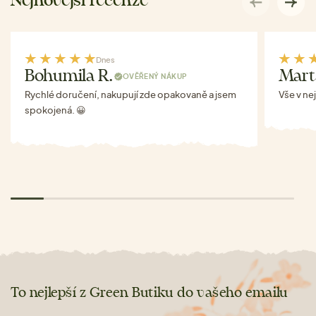
Nejnovější recenze
Dnes
Bohumila R.
Mart
OVĚŘENÝ NÁKUP
Rychlé doručení, nakupují zde opakovaně a jsem
Vše v ne
spokojená. 😀
To nejlepší z Green Butiku do vašeho emailu