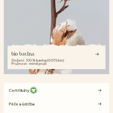
bio bavlna
Složení:
100 % bavlna (GOTS bio)
Pružnost:
mírně pruží
Certifikáty
Péče a údržba