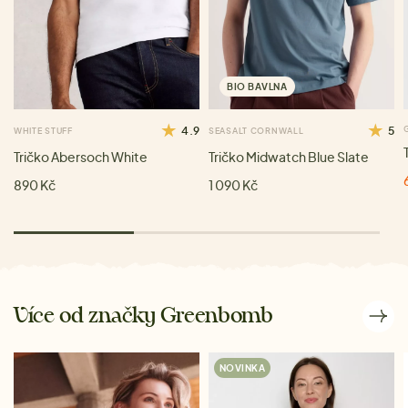
BIO BAVLNA
4.9
5
WHITE STUFF
SEASALT CORNWALL
Tričko Abersoch White
Tričko Midwatch Blue Slate
890 Kč
1 090 Kč
Více od značky Greenbomb
NOVINKA