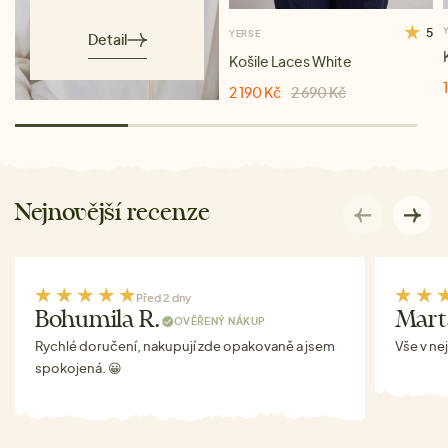
5
YERSE
Detail
Košile Laces White
2 190 Kč
2 690 Kč
Nejnovější recenze
Před 2 dny
Bohumila R.
Mart
OVĚŘENÝ NÁKUP
Rychlé doručení, nakupují zde opakovaně a jsem
Vše v ne
spokojená. 😀