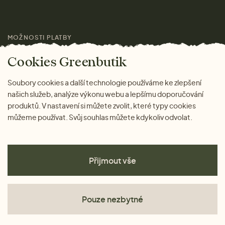
Pro média
MOŽNOSTI PLATBY
Magazín
Cookies Greenbutik
Soubory cookies a další technologie používáme ke zlepšení
našich služeb, analýze výkonu webu a lepšímu doporučování
produktů. V nastavení si můžete zvolit, které typy cookies
můžeme používat. Svůj souhlas můžete kdykoliv odvolat.
Přijmout vše
Pouze nezbytné