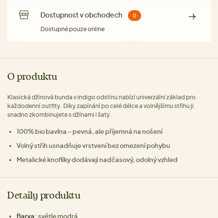
Dostupnost v obchodech
0
Dostupné pouze online
O produktu
Klasická džínová bunda v indigo odstínu nabízí univerzální základ pro
každodenní outfity. Díky zapínání po celé délce a volnějšímu střihu ji
snadno zkombinujete s džínami i šaty.
100% bio bavlna – pevná, ale příjemná na nošení
Volný střih usnadňuje vrstvení bez omezení pohybu
Metalické knoflíky dodávají nadčasový, odolný vzhled
Detaily produktu
Barva:
světle modrá