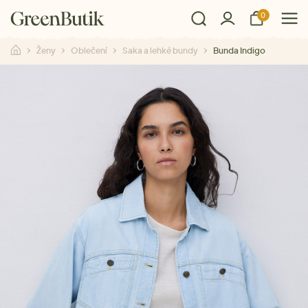
0
Ženy
Oblečení
Saka a lehké bundy
Bunda Indigo