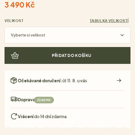
3 490 Kč
VELIKOST
TABULKA VELIKOSTÍ
Vyberte si velikost
PŘIDAT DO KOŠÍKU
Očekávané doručení:
út 11. 8. u vás
Doprava:
ZDARMA
Vrácení
do 14 dní zdarma