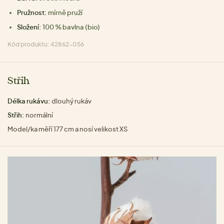
Pružnost:
mírně pruží
Složení:
100 % bavlna (bio)
Kód produktu: 42862-056
Střih
Délka rukávu:
dlouhý rukáv
Střih:
normální
Model/ka měří 177 cm a nosí velikost XS