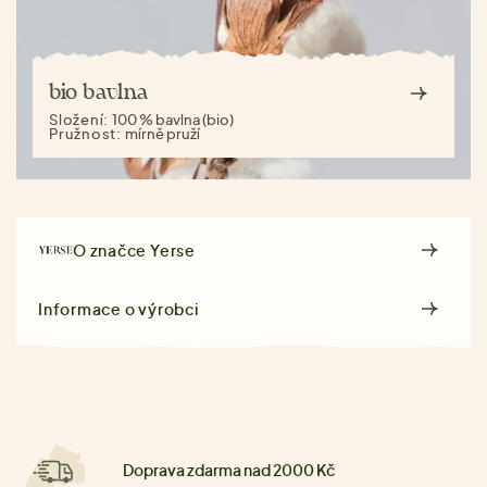
bio bavlna
Složení:
100 % bavlna (bio)
Pružnost:
mírně pruží
O značce
Yerse
Informace o výrobci
Doprava zdarma nad 2000 Kč