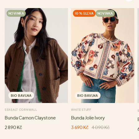
NOVINKA
10 % SLEVA
NOVINKA
BIO BAVLNA
BIO BAVLNA
SEASALT CORNWALL
WHITE STUFF
Bunda Carnon Claystone
Bunda Jolie Ivory
2 890 Kč
3 690 Kč
4 090 Kč