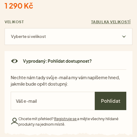
1 290 Kč
VELIKOST
TABULKA VELIKOSTÍ
Vyberte si velikost
Vyprodaný: Pohlídat dostupnost?
Nechte nám tady svůj e-mail a my vám napíšeme hned,
jakmile bude opět dostupný.
Pohlídat
Chcete mít přehled?
Registruje se
a mějte všechny hlídané
produkty na jednom místě.