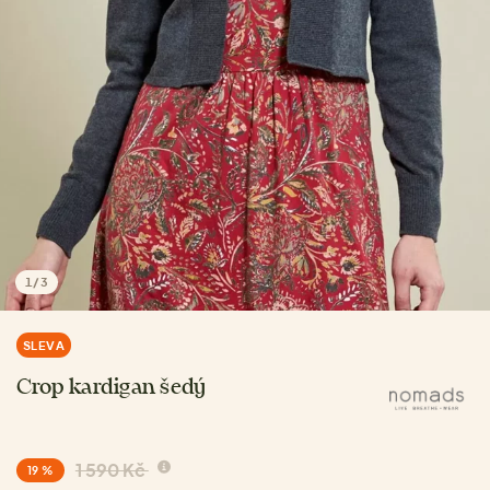
1
/
3
SLEVA
Crop kardigan šedý
1 590 Kč
19 %