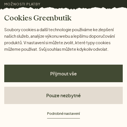
MOŽNOSTI PLATBY
Magazín
Cookies Greenbutik
Soubory cookies a další technologie používáme ke zlepšení
našich služeb, analýze výkonu webu a lepšímu doporučování
produktů. V nastavení si můžete zvolit, které typy cookies
můžeme používat. Svůj souhlas můžete kdykoliv odvolat.
Přijmout vše
Pouze nezbytné
Obchodní podmínky
Podrobné nastavení
Ochrana osobních údajů
Cookies