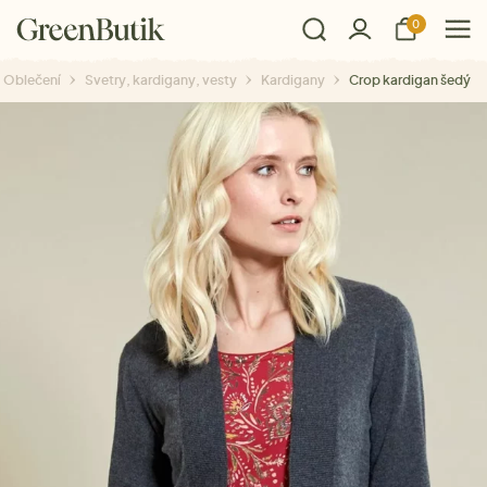
0
Oblečení
Svetry, kardigany, vesty
Kardigany
Crop kardigan šedý