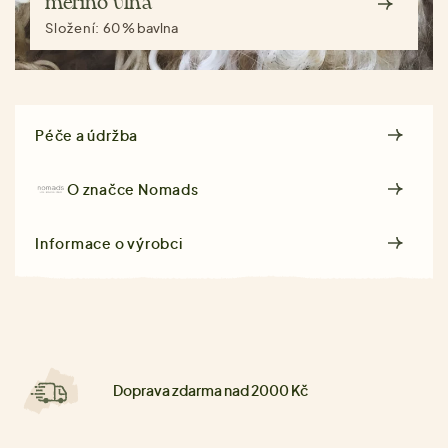
merino vlna
Složení:
60 % bavlna
Péče a údržba
O značce
Nomads
Informace o výrobci
Doprava zdarma nad 2000 Kč