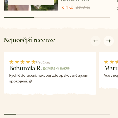
1 614 Kč
2 690 Kč
Nejnovější recenze
Před 2 dny
Bohumila R.
Mart
OVĚŘENÝ NÁKUP
Rychlé doručení, nakupují zde opakovaně a jsem
Vše v ne
spokojená. 😀