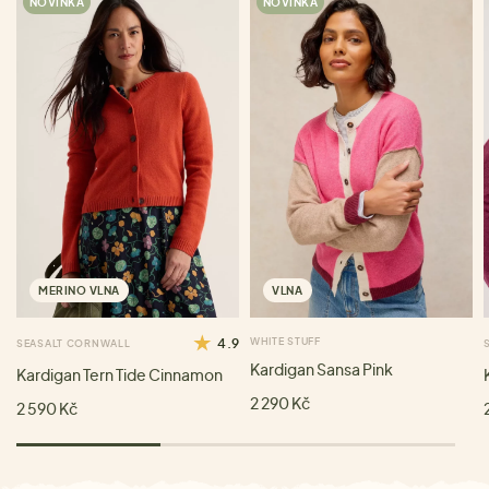
NOVINKA
NOVINKA
MERINO VLNA
VLNA
4.9
WHITE STUFF
SEASALT CORNWALL
Kardigan Sansa Pink
Kardigan Tern Tide Cinnamon
2 290 Kč
2 590 Kč