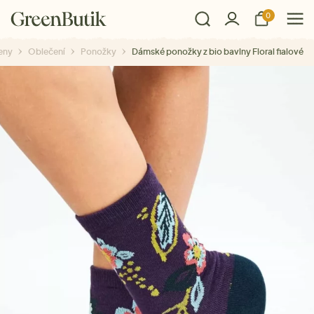
0
eny
Oblečení
Ponožky
Dámské ponožky z bio bavlny Floral fialové