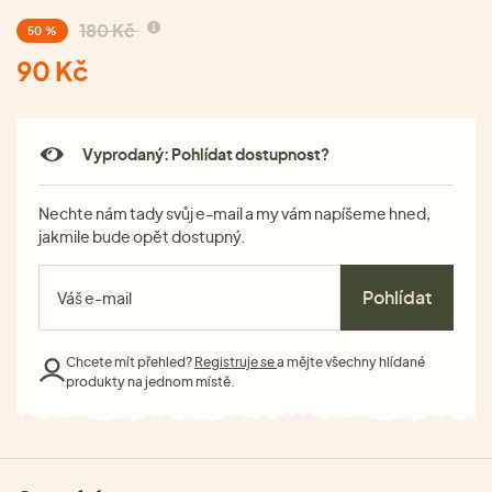
180 Kč
50 %
90 Kč
Vyprodaný: Pohlídat dostupnost?
Nechte nám tady svůj e-mail a my vám napíšeme hned,
jakmile bude opět dostupný.
Pohlídat
Chcete mít přehled?
Registruje se
a mějte všechny hlídané
produkty na jednom místě.