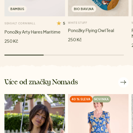
BAMBUS
BIO BAVLNA
5
WHITE STUFF
SEASALT CORNWALL
Ponožky Flying Owl Teal
Ponožky Arty Hares Maritime
250 Kč
250 Kč
Více od značky Nomads
40 % SLEVA
NOVINKA