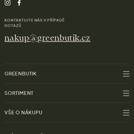
KONTAKTUJTE NÁS V PŘÍPADĚ
DOTAZŮ
nakup@greenbutik.cz
GREENBUTIK
O nás
SORTIMENT
Udržitelnost
Slevy
VŠE O NÁKUPU
Materiály
Ženy
Průvodce velikostmi
Obchody