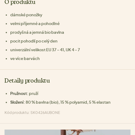
O produktu
dámské ponožky
velmi příjemné a pohodlné
prodyšná a jemná bio bavlna
pocit pohodlí po celý den
univerzální velikost EU 37 – 41, UK 4 – 7
ve více barvách
Detaily produktu
Pružnost:
pruží
Složení:
80 % bavlna (bio), 15 % polyamid, 5 % elastan
Kód produktu: SK0426AUBONE