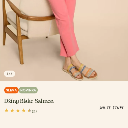
1
/
6
SLEVA
NOVINKA
Džíny Blake Salmon
(2)