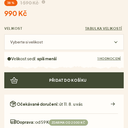
1 590 Kč
38 %
990 Kč
VELIKOST
TABULKA VELIKOSTÍ
Vyberte si velikost
Velikost sedí:
spíš menší
1 HODNOCENÍ
PŘIDAT DO KOŠÍKU
Očekávané doručení:
út 11. 8. u vás
Doprava:
od 59 Kč
ZDARMA OD 2 000 KČ