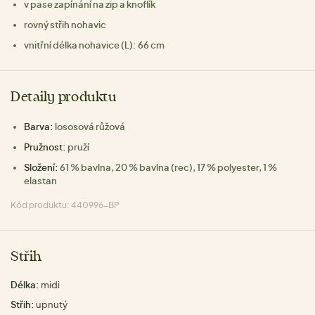
v pase zapínání na zip a knoflík
rovný střih nohavic
vnitřní délka nohavice (L): 66 cm
Detaily produktu
Barva:
lososová růžová
Pružnost:
pruží
Složení:
61 % bavlna, 20 % bavlna (rec), 17 % polyester, 1 %
elastan
Kód produktu: 440996-BP
Střih
Délka:
midi
Střih:
upnutý