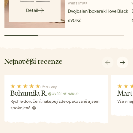
WHITE STUFF
Detail
Dvojbalení boxerek Hove Black
690 Kč
Nejnovější recenze
Před 2 dny
Bohumila R.
Mart
OVĚŘENÝ NÁKUP
Rychlé doručení, nakupují zde opakovaně a jsem
Vše v ne
spokojená. 😀