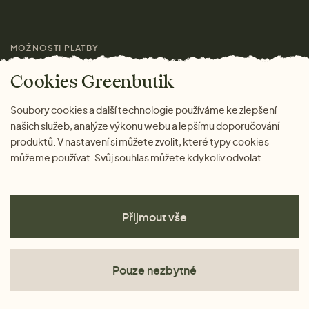
Pro média
MOŽNOSTI PLATBY
Magazín
Cookies Greenbutik
Soubory cookies a další technologie používáme ke zlepšení
našich služeb, analýze výkonu webu a lepšímu doporučování
produktů. V nastavení si můžete zvolit, které typy cookies
můžeme používat. Svůj souhlas můžete kdykoliv odvolat.
Přijmout vše
Pouze nezbytné