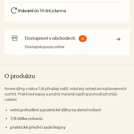
Vrácení
do 14 dní zdarma
Dostupnost v obchodech
0
Dostupné pouze online
O produktu
Rovné džíny v délce 7/8 přinášejí svěží, městský vzhled do každodenních
outfitů. Praktické kapsy a pružný materiál zajišťují pohodlí při chůzi
i sezení.
velmi pohodlné a praktické džíny na denní nošení
7/8 délka nohavic
praktické přední i zadní kapsy