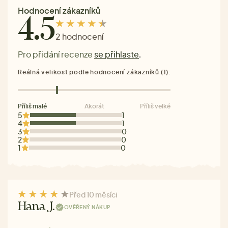
Hodnocení zákazníků
4.5
2 hodnocení
Pro přidání recenze
se přihlaste
.
Reálná velikost podle hodnocení zákazníků (1):
Příliš malé
Akorát
Příliš velké
5
1
4
1
3
0
2
0
1
0
Před 10 měsíci
Hana J.
OVĚŘENÝ NÁKUP