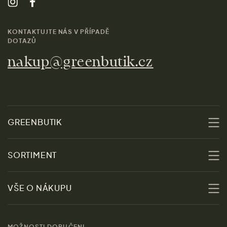
KONTAKTUJTE NÁS V PŘÍPADĚ
DOTAZŮ
nakup@greenbutik.cz
GREENBUTIK
O nás
SORTIMENT
Udržitelnost
Slevy
VŠE O NÁKUPU
Materiály
Ženy
Průvodce velikostmi
Obchody
MOŽNOSTI DORUČENI