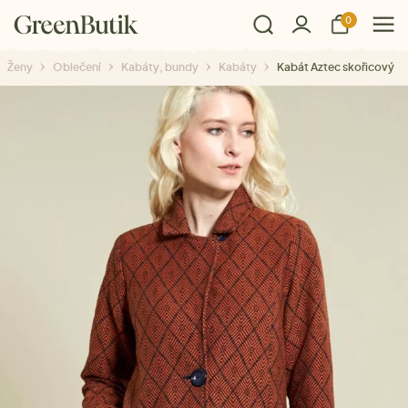
0
Ženy
Oblečení
Kabáty, bundy
Kabáty
Kabát Aztec skořicový