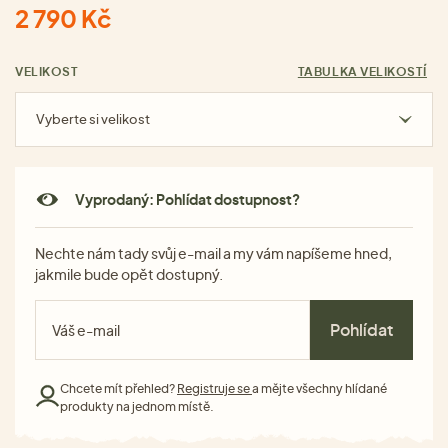
2 790 Kč
VELIKOST
TABULKA VELIKOSTÍ
Vyberte si velikost
Vyprodaný: Pohlídat dostupnost?
Nechte nám tady svůj e-mail a my vám napíšeme hned,
jakmile bude opět dostupný.
Pohlídat
Chcete mít přehled?
Registruje se
a mějte všechny hlídané
produkty na jednom místě.