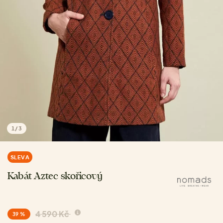
1
/
3
SLEVA
Kabát Aztec skořicový
4 590 Kč
39 %