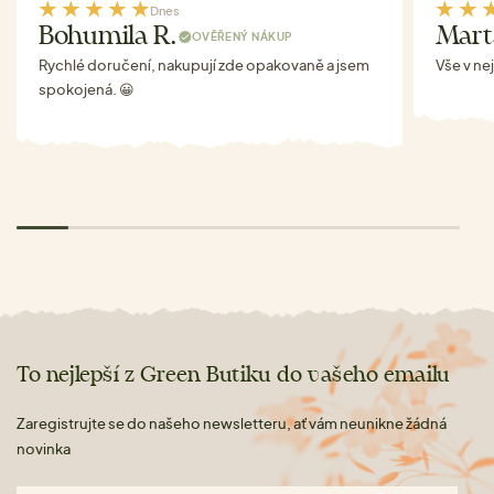
Dnes
Bohumila R.
Mart
OVĚŘENÝ NÁKUP
Rychlé doručení, nakupují zde opakovaně a jsem
Vše v ne
spokojená. 😀
To nejlepší z Green Butiku do vašeho emailu
Zaregistrujte se do našeho newsletteru, ať vám neunikne žádná
novinka