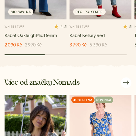
BIO BAVLNA
REC. POLYESTER
4.5
5
WHITE STUFF
WHITE STUFF
Kabát Oakleigh Mid Denim
Kabát Kelsey Red
2 090 Kč
2 990 Kč
3 790 Kč
5 390 Kč
Více od značky Nomads
40 % SLEVA
NOVINKA