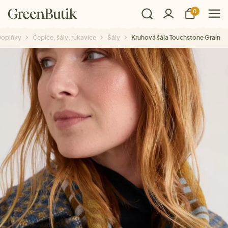
0
oplňky
Čepice, šály, rukavice
Šály
Kruhová šála Touchstone Grain