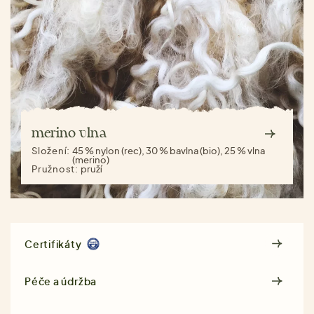
merino vlna
Složení:
45 % nylon (rec), 30 % bavlna (bio), 25 % vlna
(merino)
Pružnost:
pruží
Certifikáty
Péče a údržba