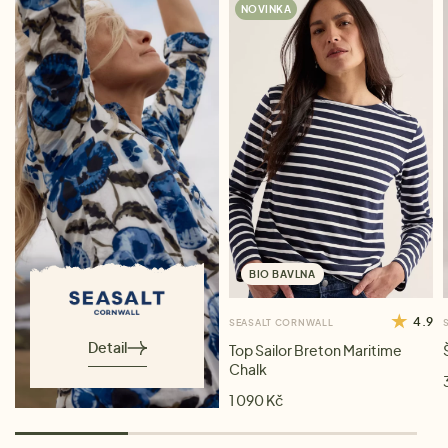
NOVINKA
BIO BAVLNA
4.9
SEASALT CORNWALL
Detail
Top Sailor Breton Maritime
Chalk
1 090 Kč