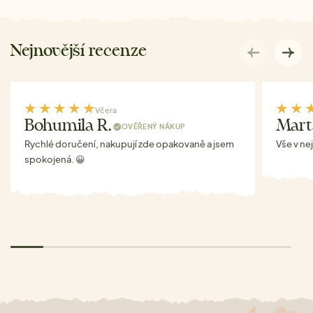
Nejnovější recenze
Včera
Bohumila R.
Mart
OVĚŘENÝ NÁKUP
Rychlé doručení, nakupují zde opakovaně a jsem
Vše v ne
spokojená. 😀