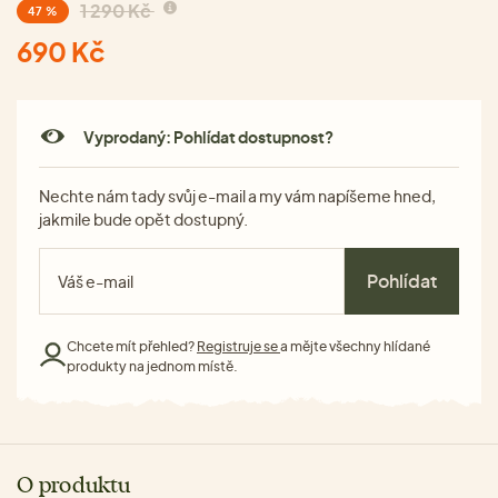
1 290 Kč
47 %
690 Kč
Vyprodaný: Pohlídat dostupnost?
Nechte nám tady svůj e-mail a my vám napíšeme hned,
jakmile bude opět dostupný.
Pohlídat
Chcete mít přehled?
Registruje se
a mějte všechny hlídané
produkty na jednom místě.
O produktu