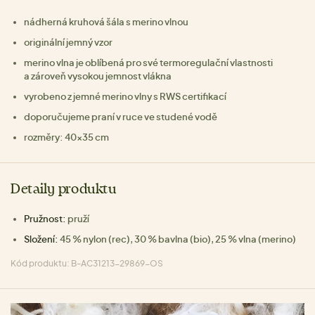
nádherná kruhová šála s merino vlnou
originální jemný vzor
merino vlna je oblíbená pro své termoregulační vlastnosti
a zároveň vysokou jemnost vlákna
vyrobeno z jemné merino vlny s RWS certifikací
doporučujeme praní v ruce ve studené vodě
rozměry: 40×35 cm
Detaily produktu
Pružnost:
pruží
Složení:
45 % nylon (rec), 30 % bavlna (bio), 25 % vlna (merino)
Kód produktu: B-AC31213-29869-OS