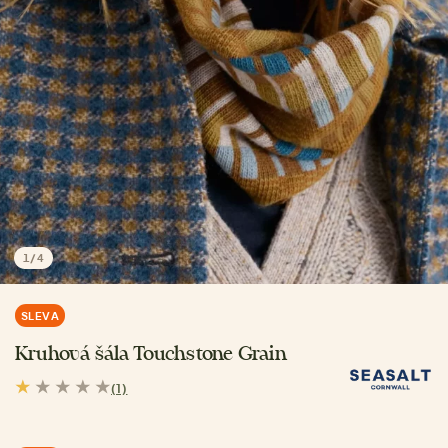
1
/
4
SLEVA
Kruhová šála Touchstone Grain
(1)