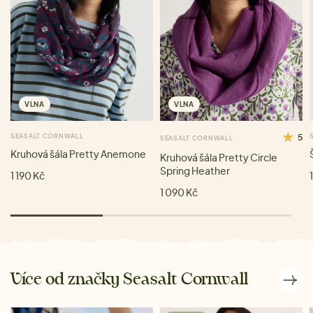
VLNA
VLNA
SEASALT CORNWALL
5
SEASALT CORNWALL
Kruhová šála Pretty Anemone
Kruhová šála Pretty Circle
Spring Heather
1 190 Kč
1 090 Kč
Více od značky Seasalt Cornwall