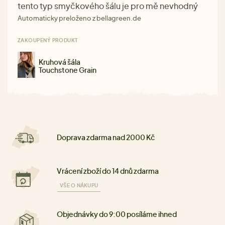
tento typ smyčkového šálu je pro mě nevhodný
Automaticky preloženo z bellagreen.de
ZAKOUPENÝ PRODUKT
Kruhová šála
Touchstone Grain
Doprava zdarma nad 2000 Kč
Vrácení zboží do 14 dnů zdarma
VŠE O NÁKUPU
Objednávky do 9:00 posíláme ihned