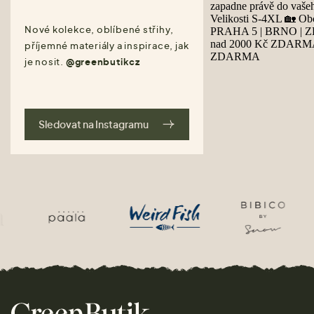
Nové kolekce, oblíbené střihy,
příjemné materiály a inspirace, jak
je nosit.
@greenbutikcz
Sledovat na Instagramu