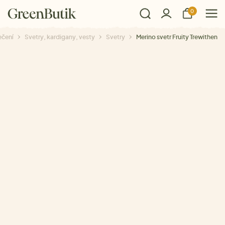
0
ečení
Svetry, kardigany, vesty
Svetry
Merino svetr Fruity Trewithen