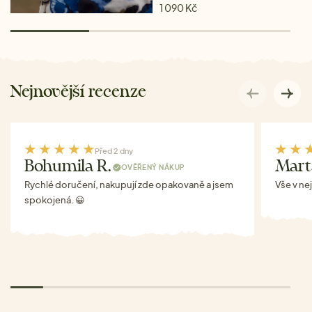
1 090 Kč
Nejnovější recenze
Před 2 dny
Bohumila R.
Mart
OVĚŘENÝ NÁKUP
Rychlé doručení, nakupují zde opakovaně a jsem
Vše v ne
spokojená. 😀