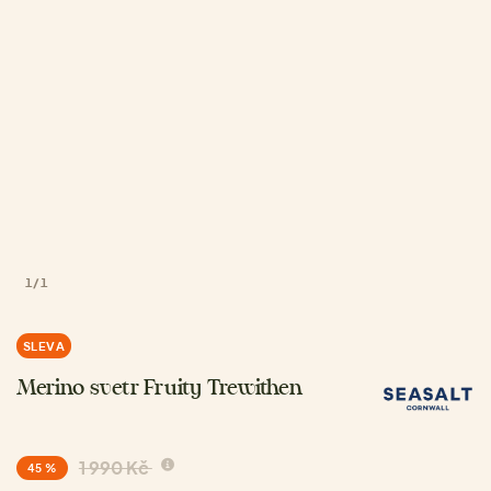
1
/
1
SLEVA
Merino svetr Fruity Trewithen
1 990 Kč
45 %