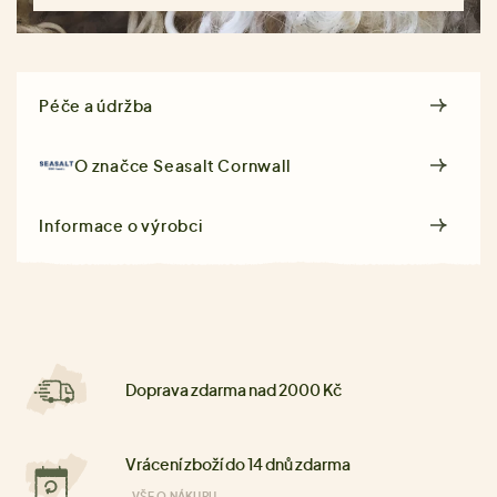
Péče a údržba
O značce
Seasalt Cornwall
Informace o výrobci
Doprava zdarma nad 2000 Kč
Vrácení zboží do 14 dnů zdarma
VŠE O NÁKUPU