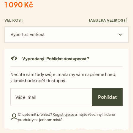
1 090 Kč
VELIKOST
TABULKA VELIKOSTÍ
Vyberte si velikost
Vyprodaný: Pohlídat dostupnost?
Nechte nám tady svůj e-mail a my vám napíšeme hned,
jakmile bude opět dostupný.
Pohlídat
Chcete mít přehled?
Registruje se
a mějte všechny hlídané
produkty na jednom místě.