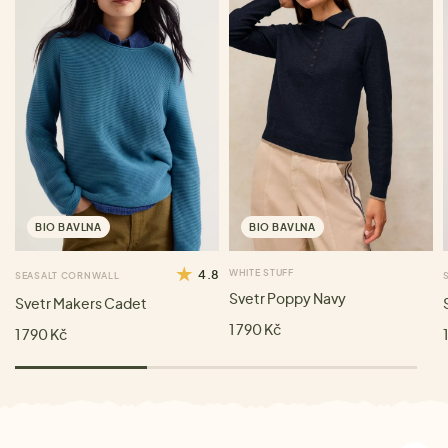
BIO BAVLNA
BIO BAVLNA
4.8
WHITE STUFF
SEASALT CORNWALL
Svetr Poppy Navy
Svetr Makers Cadet
1 790 Kč
1 790 Kč