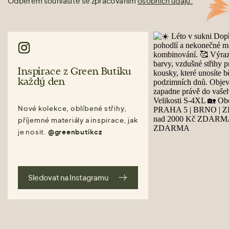
Odběrem souhlasíte se zpracováním
osobních údajů.
Inspirace z Green Butiku
každý den
Nové kolekce, oblíbené střihy,
příjemné materiály a inspirace, jak
je nosit.
@greenbutikcz
Sledovat na Instagramu