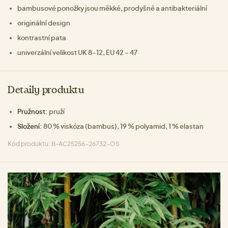
bambusové ponožky jsou měkké, prodyšné a antibakteriální
originální design
kontrastní pata
univerzální velikost UK 8-12, EU 42 – 47
Detaily produktu
Pružnost:
pruží
Složení:
80 % viskóza (bambus), 19 % polyamid, 1 % elastan
Kód produktu: B-AC25256-26732-OS