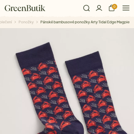
0
blečení
Ponožky
Pánské bambusové ponožky Arty Tidal Edge Magpie