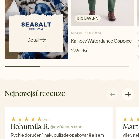
BIO BAVLNA
SEASALT CORNWALL
Detail
Kalhoty Waterdance Coppice
2 390 Kč
Nejnovější recenze
Dnes
Bohumila R.
Mart
OVĚŘENÝ NÁKUP
Rychlé doručení, nakupují zde opakovaně a jsem
Vše v ne