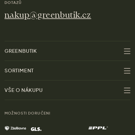
DOTAZŮ
nakup@greenbutik.cz
GREENBUTIK
O nás
SORTIMENT
Udržitelnost
Slevy
VŠE O NÁKUPU
Materiály
Ženy
Průvodce velikostmi
Obchody
MOŽNOSTI DORUČENI
Muži
Vrácení zboží zdarma
Kontakt
Domov