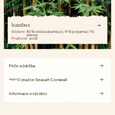
bambus
Složení:
80 % viskóza (bambus), 19 % polyamid, 1 %
elastan
Pružnost:
pruží
Péče a údržba
O značce
Seasalt Cornwall
Informace o výrobci