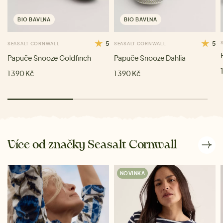
BIO BAVLNA
BIO BAVLNA
5
5
SEASALT CORNWALL
SEASALT CORNWALL
Papuče Snooze Goldfinch
Papuče Snooze Dahlia
1 390 Kč
1 390 Kč
Více od značky Seasalt Cornwall
NOVINKA