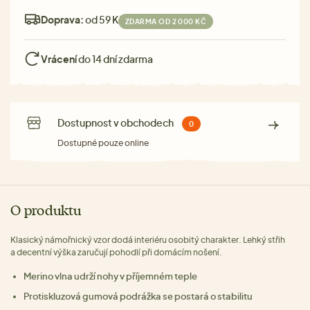
Doprava:
od 59 Kč
ZDARMA OD 2 000 KČ
Vrácení
do 14 dní zdarma
Dostupnost v obchodech
0
Dostupné pouze online
O produktu
Klasický námořnický vzor dodá interiéru osobitý charakter. Lehký střih
a decentní výška zaručují pohodlí při domácím nošení.
Merino vlna udrží nohy v příjemném teple
Protiskluzová gumová podrážka se postará o stabilitu