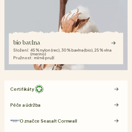
bio bavlna
Složení:
45 % nylon (rec), 30 % bavlna (bio), 25 % vlna
(merino)
Pružnost:
mírně pruží
Certifikáty
Péče a údržba
O značce
Seasalt Cornwall