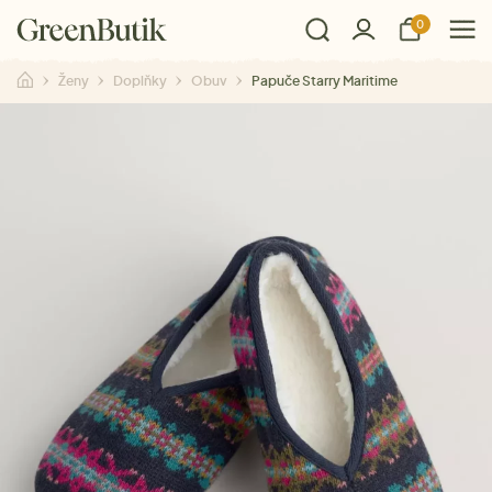
0
Ženy
Doplňky
Obuv
Papuče Starry Maritime