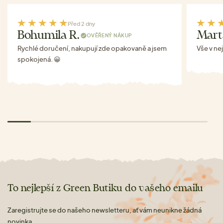
Před 2 dny
Bohumila R.
Mart
OVĚŘENÝ NÁKUP
Rychlé doručení, nakupují zde opakovaně a jsem
Vše v ne
spokojená. 😀
To nejlepší z Green Butiku do vašeho emailu
Zaregistrujte se do našeho newsletteru, ať vám neunikne žádná
novinka