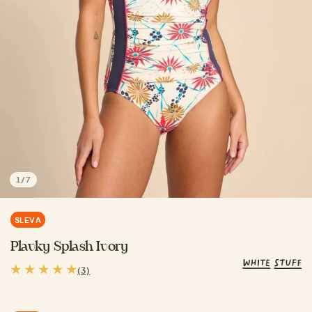
1
/
7
SLEVA
Plavky Splash Ivory
(3)