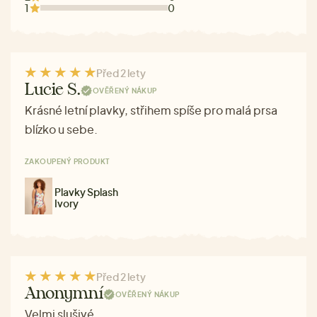
1
0
Před 2 lety
Lucie S.
OVĚŘENÝ NÁKUP
Krásné letní plavky, střihem spíše pro malá prsa
blízko u sebe.
ZAKOUPENÝ PRODUKT
Plavky Splash
Ivory
Před 2 lety
Anonymní
OVĚŘENÝ NÁKUP
Velmi slušivé.