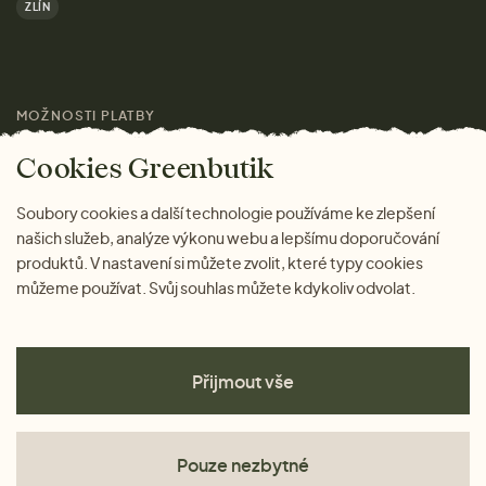
ZLÍN
Značky
Pro média
MOŽNOSTI PLATBY
Magazín
Cookies Greenbutik
Soubory cookies a další technologie používáme ke zlepšení
našich služeb, analýze výkonu webu a lepšímu doporučování
produktů. V nastavení si můžete zvolit, které typy cookies
můžeme používat. Svůj souhlas můžete kdykoliv odvolat.
Přijmout vše
Pouze nezbytné