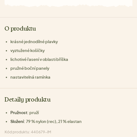
O produktu
krásné jednodílné plavky
vyztužené košíčky
lichotivé řasení v oblasti bříška
pružné boční panely
nastavitelná ramínka
Detaily produktu
Pružnost:
pruží
Složení:
79 % nylon (rec), 21 % elastan
Kód produktu: 440679-IM