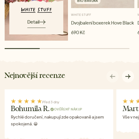
BIO BAVLNA
WHITE STUFF
Detail
Dvojbalení boxerek Hove Black
690 Kč
Nejnovější recenze
Před 3 dny
Bohumila R.
Mart
OVĚŘENÝ NÁKUP
Rychlé doručení, nakupují zde opakovaně a jsem
Vše v ne
spokojená. 😀