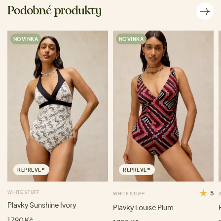
Podobné produkty
NOVINKA
NOVINKA
REPREVE®
REPREVE®
WHITE STUFF
5
WHITE STUFF
Plavky Sunshine Ivory
Plavky Louise Plum
1 790 Kč