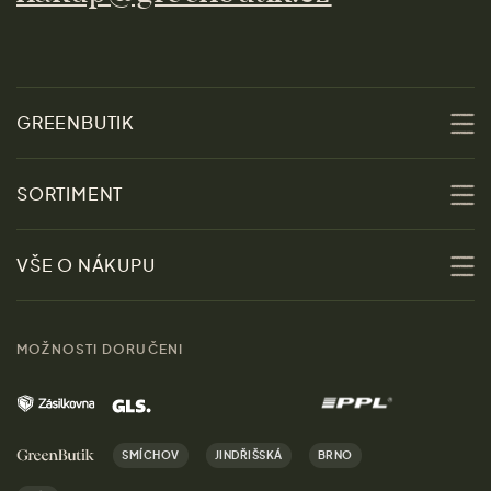
GREENBUTIK
O nás
SORTIMENT
Udržitelnost
Slevy
VŠE O NÁKUPU
Materiály
Ženy
Průvodce velikostmi
Obchody
MOŽNOSTI DORUČENI
Muži
Vrácení zboží zdarma
Kontakt
Domov
Doprava a platba
Kariéra
SMÍCHOV
JINDŘIŠSKÁ
BRNO
Dárky
Výhody nákupu u nás