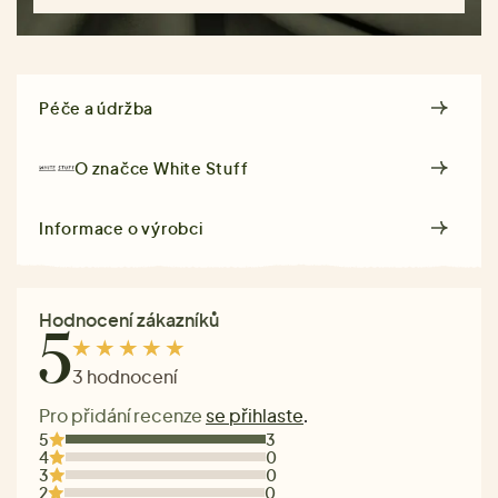
Péče a údržba
O značce
White Stuff
Informace o výrobci
Hodnocení zákazníků
5
3 hodnocení
Pro přidání recenze
se přihlaste
.
5
3
4
0
3
0
2
0