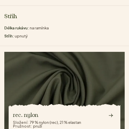
Střih
Délka rukávu:
na ramínka
Střih:
upnutý
rec. nylon
Složení:
79 % nylon (rec), 21 % elastan
Pružnost:
pruží