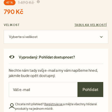
1 490 Kč
47 %
790 Kč
VELIKOST
TABULKA VELIKOSTÍ
Vyberte si velikost
Vyprodaný: Pohlídat dostupnost?
Nechte nám tady svůj e-mail a my vám napíšeme hned,
jakmile bude opět dostupný.
Pohlídat
Chcete mít přehled?
Registruje se
a mějte všechny hlídané
produkty na jednom místě.