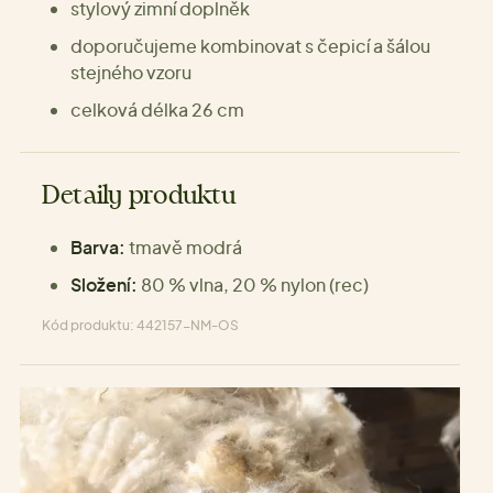
stylový zimní doplněk
doporučujeme kombinovat s čepicí a šálou
stejného vzoru
celková délka 26 cm
Detaily produktu
Barva:
tmavě modrá
Složení:
80 % vlna, 20 % nylon (rec)
Kód produktu: 442157-NM-OS