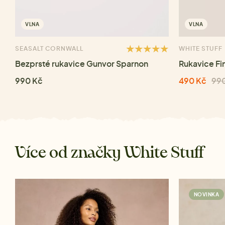
VLNA
VLNA
SEASALT CORNWALL
WHITE STUFF
Bezprsté rukavice Gunvor Sparnon
Rukavice Fi
990 Kč
490 Kč
99
Více od značky White Stuff
NOVINKA