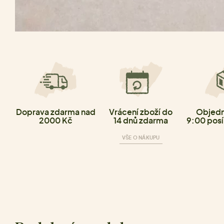
Doprava zdarma nad
Vrácení zboží do
Objedn
2000 Kč
14 dnů zdarma
9:00 posí
VŠE O NÁKUPU