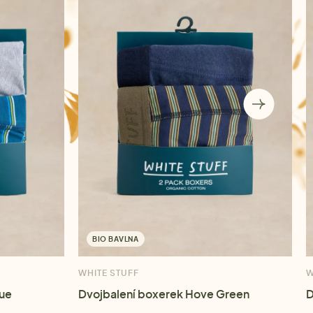
BIO BAVLNA
WHITE STUFF
W
lue
Dvojbalení boxerek Hove Green
D