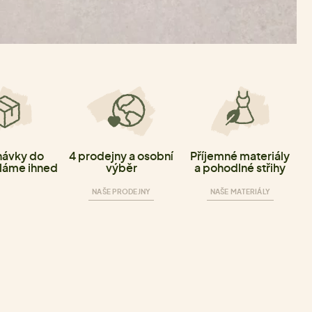
ávky do
4 prodejny a osobní
Příjemné materiály
láme ihned
výběr
a pohodlné střihy
NAŠE PRODEJNY
NAŠE MATERIÁLY