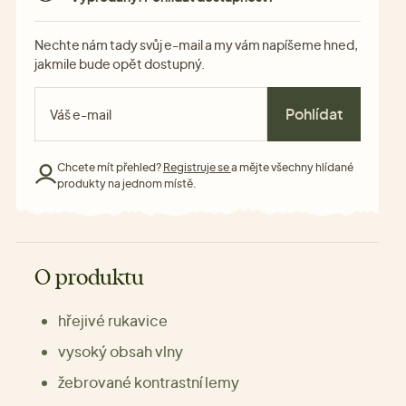
Nechte nám tady svůj e-mail a my vám napíšeme hned,
jakmile bude opět dostupný.
Pohlídat
Chcete mít přehled?
Registruje se
a mějte všechny hlídané
produkty na jednom místě.
O produktu
hřejivé rukavice
vysoký obsah vlny
žebrované kontrastní lemy