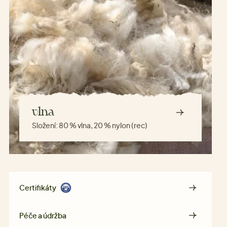
vlna
Složení:
80 % vlna, 20 % nylon (rec)
Certifikáty
Péče a údržba