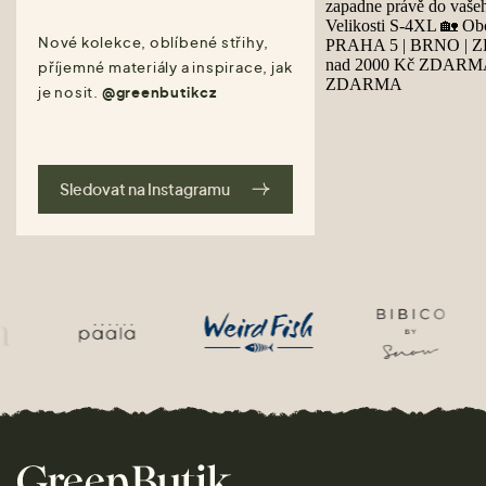
Nové kolekce, oblíbené střihy,
příjemné materiály a inspirace, jak
je nosit.
@greenbutikcz
Sledovat na Instagramu