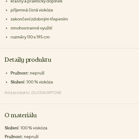
krásný a praktický doplněk
příjemná čistá viskóza
zakončení zdobným třepením
mnohostranné využití
rozměry 110 x 195 cm
Detaily produktu
Pružnost:
nepruží
Složení:
100 % viskóza
Kód produktu: DL0318GRPONE
O materiálu
Složení:
100 % viskóza
Pružnost:
nepruží