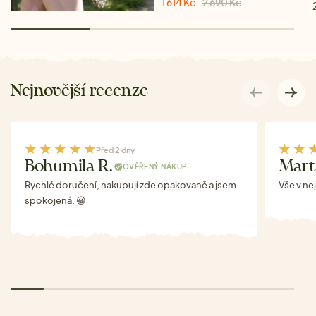
1 614 Kč
2 690 Kč
Nejnovější recenze
Před 2 dny
Bohumila R.
Mart
OVĚŘENÝ NÁKUP
Rychlé doručení, nakupují zde opakovaně a jsem
Vše v ne
spokojená. 😀