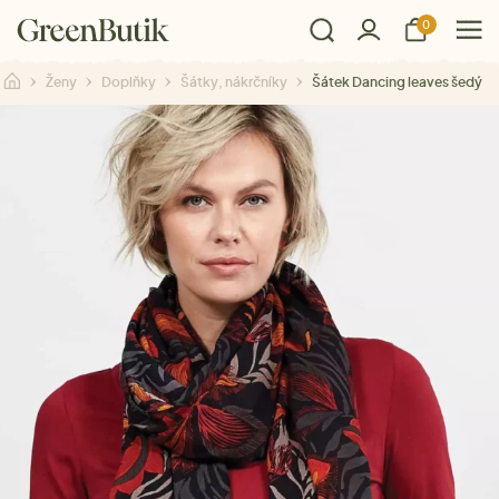
0
Ženy
Doplňky
Šátky, nákrčníky
Šátek Dancing leaves šedý