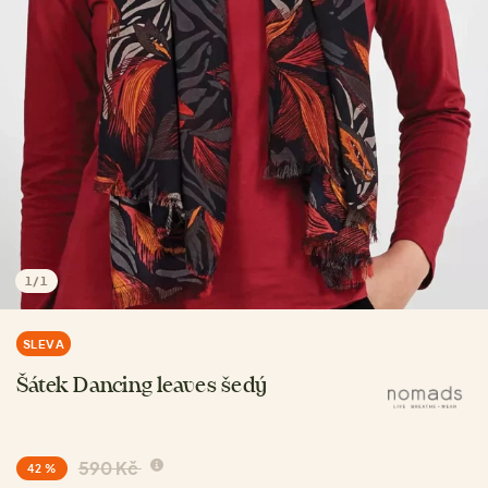
1
/
1
SLEVA
Šátek Dancing leaves šedý
590 Kč
42 %