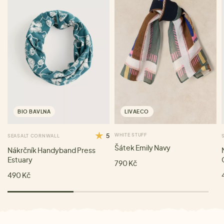
BIO BAVLNA
LIVAECO
5
WHITE STUFF
SEASALT CORNWALL
Šátek Emily Navy
Nákrčník Handyband Press
Estuary
790 Kč
490 Kč