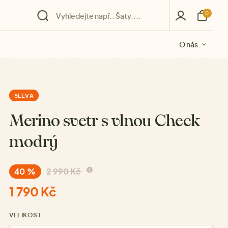
0
O nás
O nás
O nás
O nás
O nás
SLEVA
Merino svetr s vlnou Check
modrý
40 %
2 990 Kč
1 790 Kč
VELIKOST