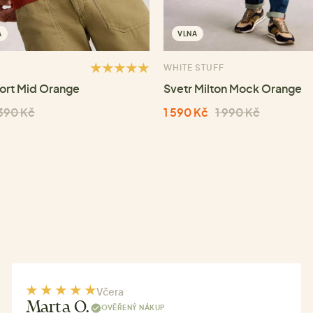
A
VLNA
WHITE STUFF
ort Mid Orange
Svetr Milton Mock Orange
390 Kč
1 590 Kč
1 990 Kč
Včera
Marta O.
OVĚŘENÝ NÁKUP