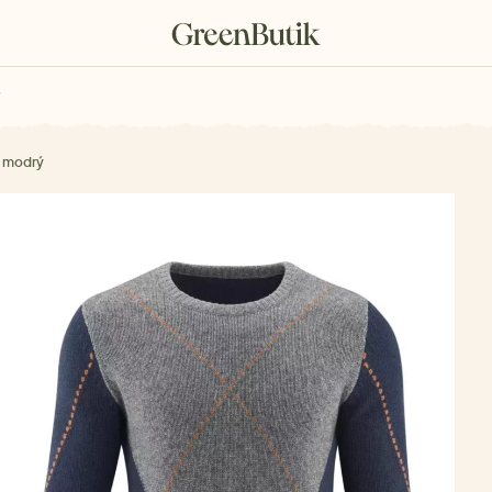
rkové poukazy
k modrý