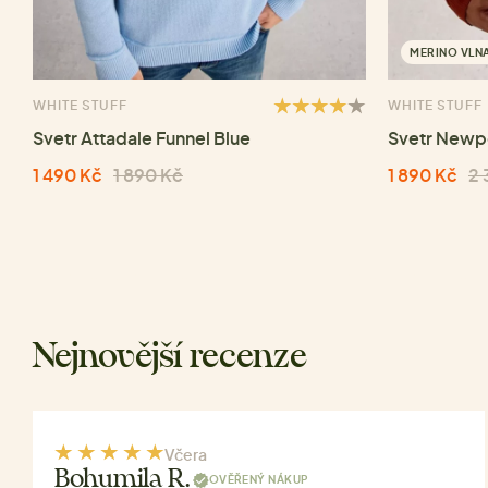
MERINO VLN
WHITE STUFF
WHITE STUFF
Svetr Attadale Funnel Blue
Svetr Newp
1 490 Kč
1 890 Kč
1 890 Kč
2 
Nejnovější recenze
Včera
Bohumila R.
OVĚŘENÝ NÁKUP