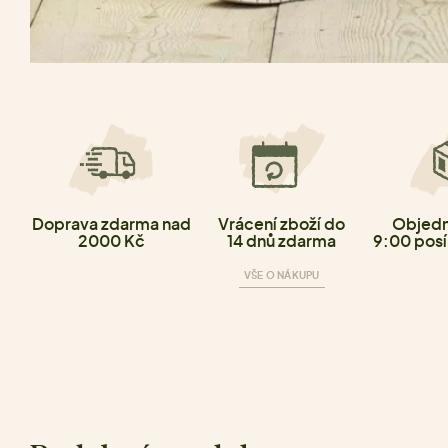
Doprava zdarma nad
Vrácení zboží do
Objedn
2000 Kč
14 dnů zdarma
9:00 posí
VŠE O NÁKUPU