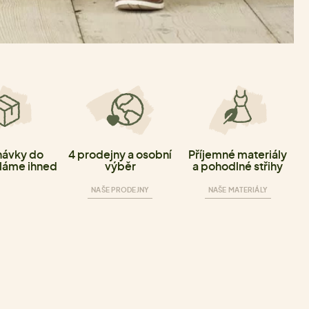
ávky do
4 prodejny a osobní
Příjemné materiály
láme ihned
výběr
a pohodlné střihy
NAŠE PRODEJNY
NAŠE MATERIÁLY