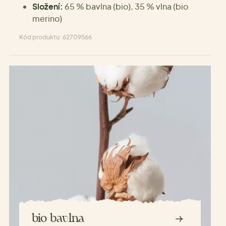
Složení:
65 % bavlna (bio), 35 % vlna (bio
merino)
Kód produktu: 62709566
bio bavlna