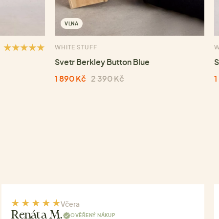
VLNA
WHITE STUFF
W
Svetr Berkley Button Blue
S
1 890 Kč
2 390 Kč
1
Včera
Renáta M.
OVĚŘENÝ NÁKUP