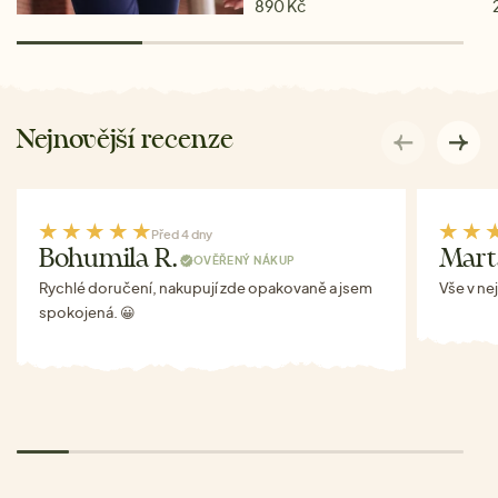
890 Kč
Nejnovější recenze
Před 4 dny
Bohumila R.
Mart
OVĚŘENÝ NÁKUP
Rychlé doručení, nakupují zde opakovaně a jsem
Vše v ne
spokojená. 😀