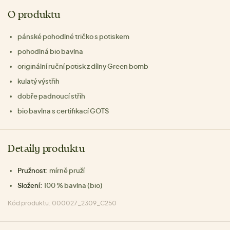
O produktu
pánské pohodlné tričko s potiskem
pohodlná bio bavlna
originální ruční potisk z dílny Green bomb
kulatý výstřih
dobře padnoucí střih
bio bavlna s certifikací GOTS
Detaily produktu
Pružnost:
mírně pruží
Složení:
100 % bavlna (bio)
Kód produktu: 000027_2309_C250