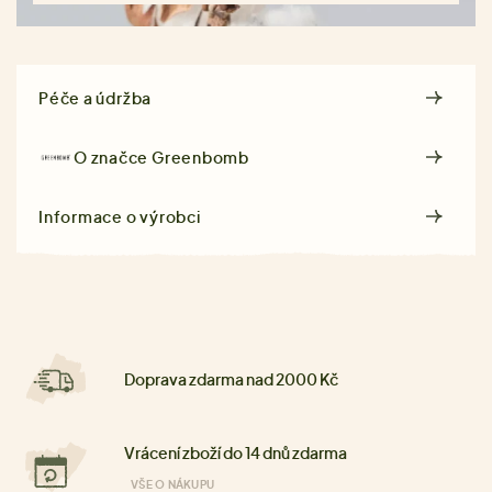
Péče a údržba
O značce
Greenbomb
Informace o výrobci
Doprava zdarma nad 2000 Kč
Vrácení zboží do 14 dnů zdarma
VŠE O NÁKUPU