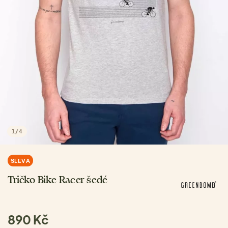
1
/
4
SLEVA
Tričko Bike Racer šedé
890 Kč