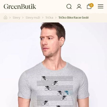
0
Slevy
Slevy muži
Trička
Tričko Bike Racer šedé