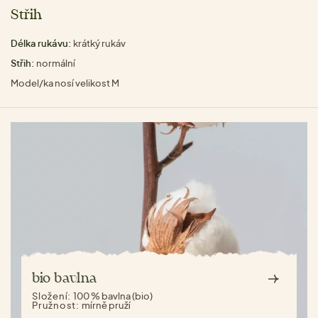
Střih
Délka rukávu:
krátký rukáv
Střih:
normální
Model/ka nosí velikost M
bio bavlna
Složení:
100 % bavlna (bio)
Pružnost:
mírně pruží