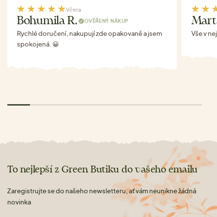
Včera
Bohumila R.
Mart
OVĚŘENÝ NÁKUP
Rychlé doručení, nakupují zde opakovaně a jsem
Vše v ne
spokojená. 😀
To nejlepší z Green Butiku do vašeho emailu
Zaregistrujte se do našeho newsletteru, ať vám neunikne žádná
novinka