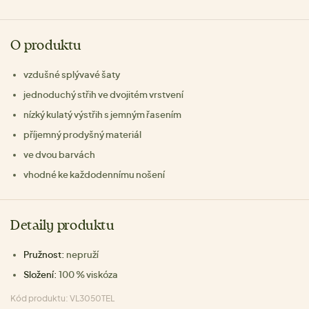
O produktu
vzdušné splývavé šaty
jednoduchý střih ve dvojitém vrstvení
nízký kulatý výstřih s jemným řasením
příjemný prodyšný materiál
ve dvou barvách
vhodné ke každodennímu nošení
Detaily produktu
Pružnost:
nepruží
Složení:
100 % viskóza
Kód produktu: VL3050TEL