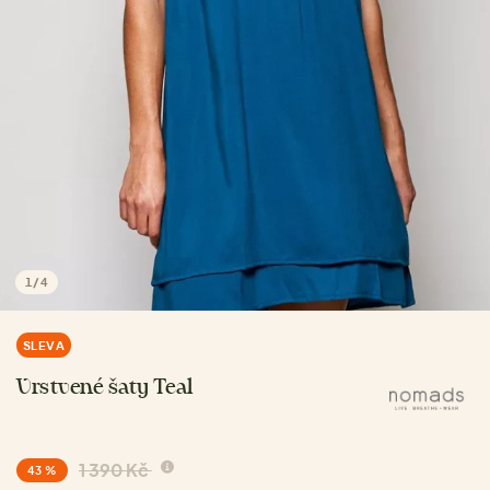
1
/
4
SLEVA
Vrstvené šaty Teal
1 390 Kč
43 %