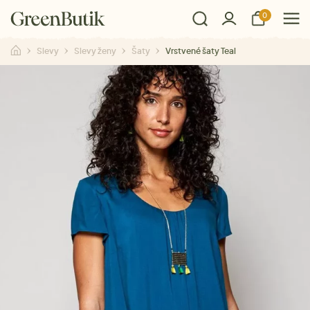
0
Slevy
Slevy ženy
Šaty
Vrstvené šaty Teal