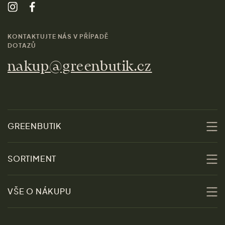
KONTAKTUJTE NÁS V PŘÍPADĚ
DOTAZŮ
nakup@greenbutik.cz
GREENBUTIK
O nás
SORTIMENT
Udržitelnost
Slevy
VŠE O NÁKUPU
Materiály
Ženy
Průvodce velikostmi