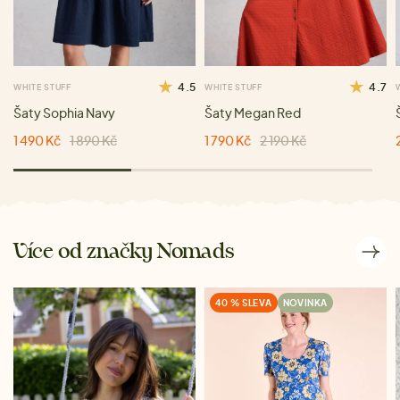
4.5
4.7
WHITE STUFF
WHITE STUFF
Šaty Sophia Navy
Šaty Megan Red
1 490 Kč
1 890 Kč
1 790 Kč
2 190 Kč
Více od značky Nomads
40 % SLEVA
NOVINKA