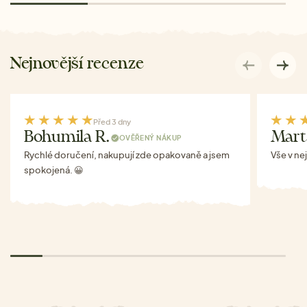
Nejnovější recenze
Před 3 dny
Bohumila R.
Mart
OVĚŘENÝ NÁKUP
Rychlé doručení, nakupují zde opakovaně a jsem
Vše v ne
spokojená. 😀