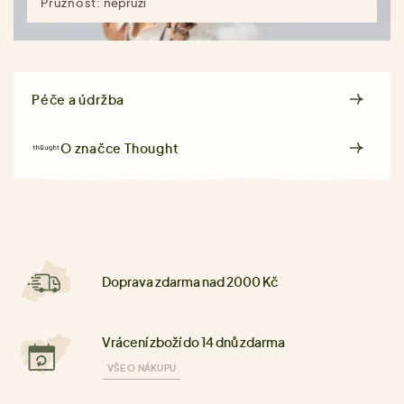
Pružnost:
nepruží
Péče a údržba
O značce
Thought
Doprava zdarma nad 2000 Kč
Vrácení zboží do 14 dnů zdarma
VŠE O NÁKUPU