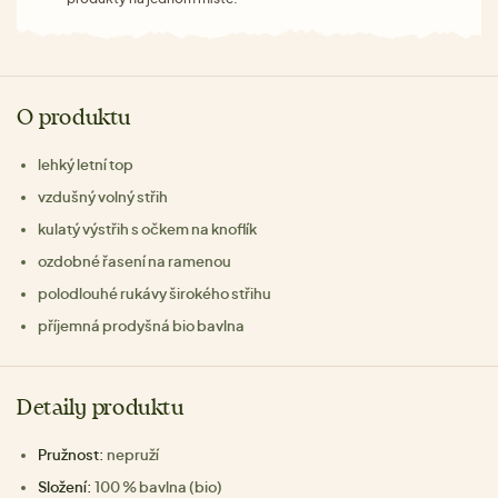
O produktu
lehký letní top
vzdušný volný střih
kulatý výstřih s očkem na knoflík
ozdobné řasení na ramenou
polodlouhé rukávy širokého střihu
příjemná prodyšná bio bavlna
Detaily produktu
Pružnost:
nepruží
Složení:
100 % bavlna (bio)