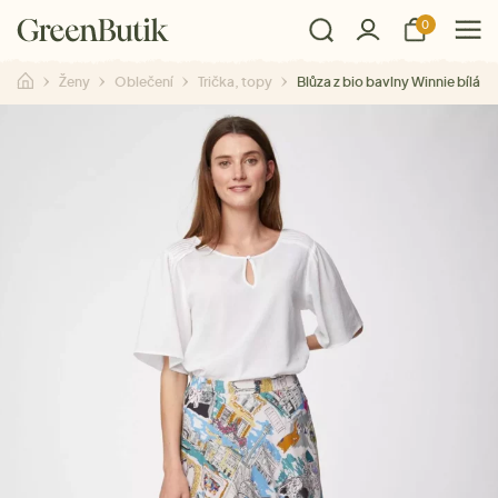
0
Ženy
Oblečení
Trička, topy
Blůza z bio bavlny Winnie bílá