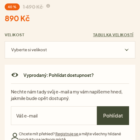
1 490 Kč
40 %
890 Kč
VELIKOST
TABULKA VELIKOSTÍ
Vyberte si velikost
Vyprodaný: Pohlídat dostupnost?
Nechte nám tady svůj e-mail a my vám napíšeme hned,
jakmile bude opět dostupný.
Pohlídat
Chcete mít přehled?
Registruje se
a mějte všechny hlídané
produkty na jednom místě.