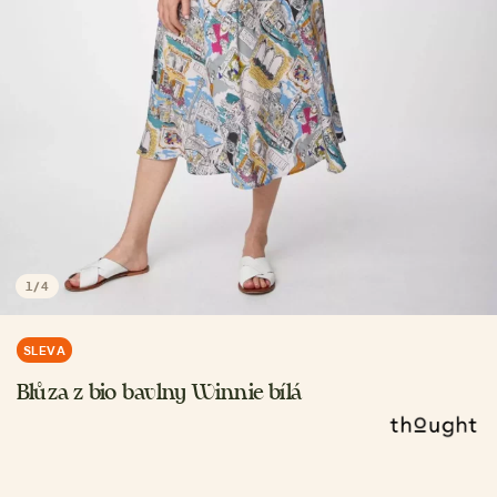
1
/
4
SLEVA
Blůza z bio bavlny Winnie bílá