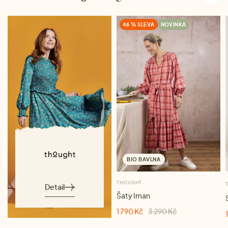
46 % SLEVA
NOVINKA
BIO BAVLNA
THOUGHT
Detail
Šaty Iman
1 790 Kč
3 290 Kč