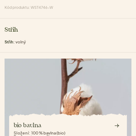
Kód produktu: WST4746-W
Střih
Střih:
volný
bio bavlna
Složení:
100 % bavlna (bio)