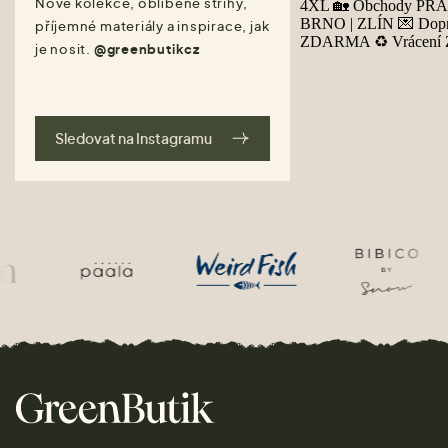
Nové kolekce, oblíbené střihy,
příjemné materiály a inspirace, jak
je nosit.
@greenbutikcz
Sledovat na Instagramu