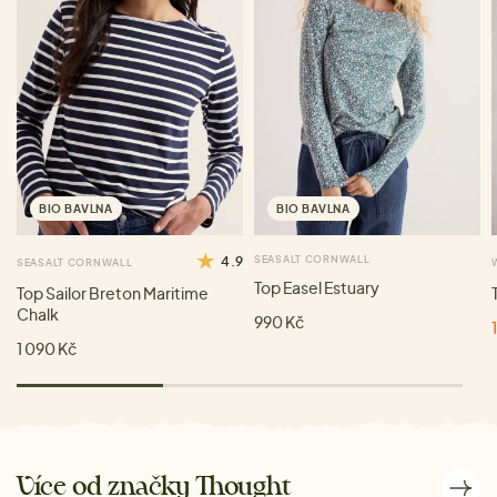
BIO BAVLNA
BIO BAVLNA
4.9
SEASALT CORNWALL
SEASALT CORNWALL
Top Easel Estuary
Top Sailor Breton Maritime
Chalk
990 Kč
1 090 Kč
Více od značky Thought