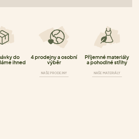
ávky do
4 prodejny a osobní
Příjemné materiály
láme ihned
výběr
a pohodlné střihy
NAŠE PRODEJNY
NAŠE MATERIÁLY