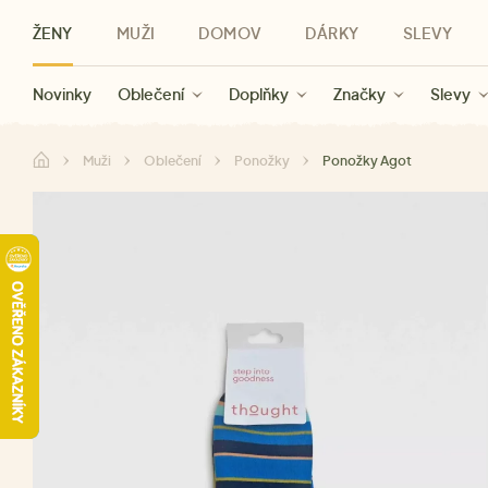
ŽENY
MUŽI
DOMOV
DÁRKY
SLEVY
Novinky
Novinky
Kategorie
Pro ženy
Slevy ženy
Oblečení
Oblečení
Pro muže
Značky
Slevy muži
Doplňky
Značky
Slevy
Pro děti
Slevy
Značky
Pro všechny
Slevy
Dá
Muži
Oblečení
Ponožky
Ponožky Agot