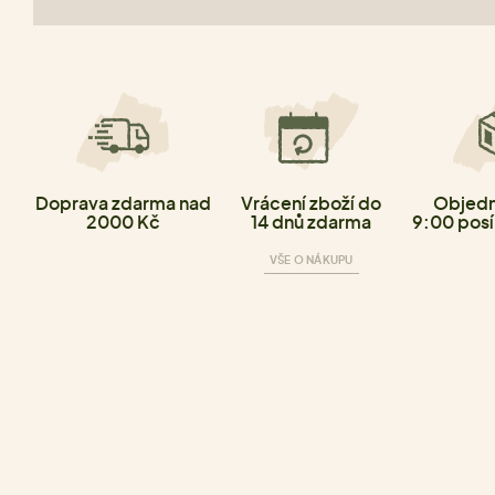
Doprava zdarma nad
Vrácení zboží do
Objedn
2000 Kč
14 dnů zdarma
9:00 posí
VŠE O NÁKUPU