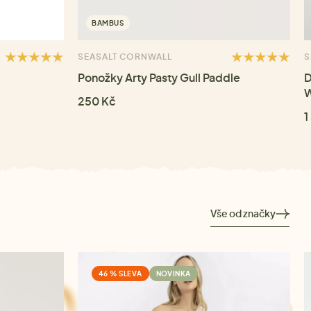
BAMBUS
SEASALT CORNWALL
S
Ponožky Arty Pasty Gull Paddle
D
W
250 Kč
1
Vše od značky
46 % SLEVA
NOVINKA