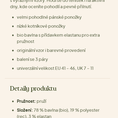
s výraznými vzory. Hodí se do tenisek i na aktivní
dny, kde oceníte pohodlí a pevné přilnutí.
velmi pohodlné pánské ponožky
nízké kotníkové ponožky
bio bavlna s přídavkem elastanu pro extra
pružnost
originální vzor i barevné provedení
balení se 3 páry
univerzální velikost EU 41 – 46, UK 7 – 11
Detaily produktu
Pružnost:
pruží
Složení:
78 % bavlna (bio), 19 % polyester
(rec), 3 % elastan