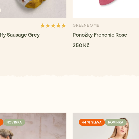
GREENBOMB
ffy Sausage Grey
Ponožky Frenchie Rose
250 Kč
A
NOVINKA
44 % SLEVA
NOVINKA