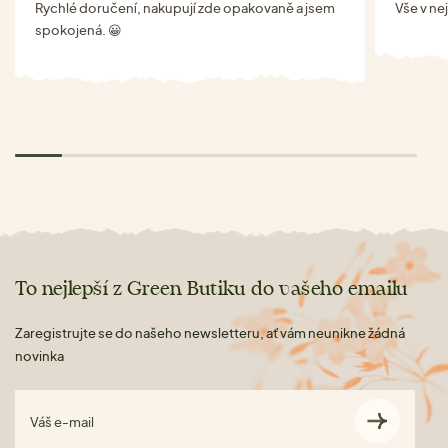
Rychlé doručení, nakupují zde opakovaně a jsem
Vše v ne
spokojená. 😀
To nejlepší z Green Butiku do vašeho emailu
Zaregistrujte se do našeho newsletteru, ať vám neunikne žádná
novinka
Váš e-mail