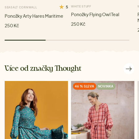
5
WHITE STUFF
SEASALT CORNWALL
Ponožky Flying Owl Teal
Ponožky Arty Hares Maritime
250 Kč
250 Kč
Více od značky Thought
46 % SLEVA
NOVINKA