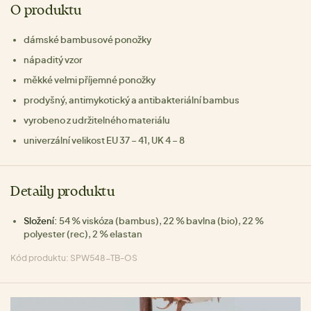
O produktu
dámské bambusové ponožky
nápaditý vzor
měkké velmi příjemné ponožky
prodyšný, antimykotický a antibakteriální bambus
vyrobeno z udržitelného materiálu
univerzální velikost EU 37 – 41, UK 4 – 8
Detaily produktu
Složení:
54 % viskóza (bambus), 22 % bavlna (bio), 22 %
polyester (rec), 2 % elastan
Kód produktu: SPW548-TB-OS