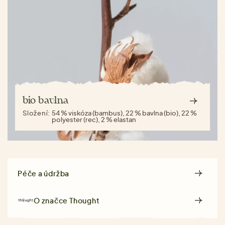
bio bavlna
Složení:
54 % viskóza (bambus), 22 % bavlna (bio), 22 %
polyester (rec), 2 % elastan
Péče a údržba
O značce
Thought