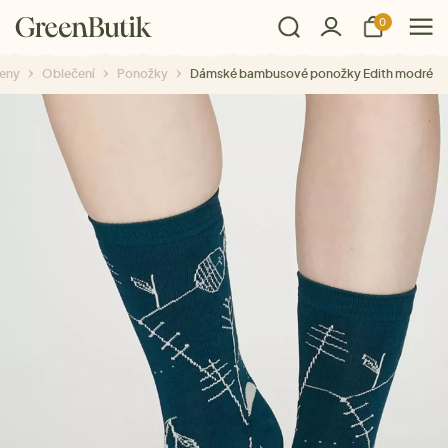
0
eny
Oblečení
Ponožky
Dámské bambusové ponožky Edith modré