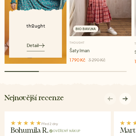
BIO BAVLNA
THOUGHT
Detail
Šaty Iman
1 790 Kč
3 290 Kč
Nejnovější recenze
Před 2 dny
Bohumila R.
Mart
OVĚŘENÝ NÁKUP