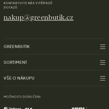
KONTAKTUJTE NÁS V PŘÍPADĚ
DOTAZŮ
nakup@greenbutik.cz
GREENBUTIK
O nás
SORTIMENT
Udržitelnost
Slevy
VŠE O NÁKUPU
Materiály
Ženy
Průvodce velikostmi
Obchody
MOŽNOSTI DORUČENI
Muži
Vrácení zboží zdarma
Kontakt