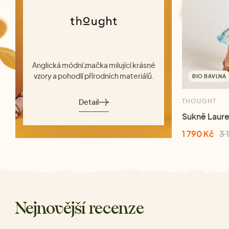
Anglická módní značka milující krásné
vzory a pohodlí přírodních materiálů.
BIO BAVLNA
Detail
THOUGHT
Sukně Laure
1 790 Kč
3 
Nejnovější recenze