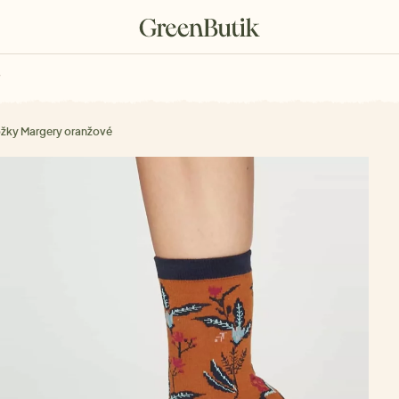
rkové poukazy
ky Margery oranžové