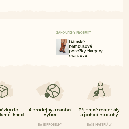
ZAKOUPENÝ PRODUKT
Dámské
bambusové
ponožky Margery
oranžové
ávky do
4 prodejny a osobní
Příjemné materiály
láme ihned
výběr
a pohodlné střihy
NAŠE PRODEJNY
NAŠE MATERIÁLY