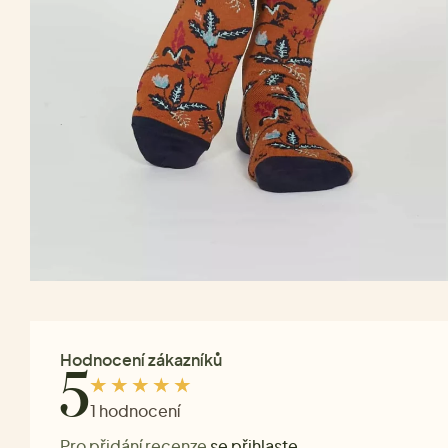
Hodnocení zákazníků
5
1 hodnocení
Pro přidání recenze
se přihlaste
.