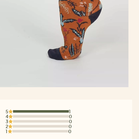
5
1
4
0
3
0
2
0
1
0