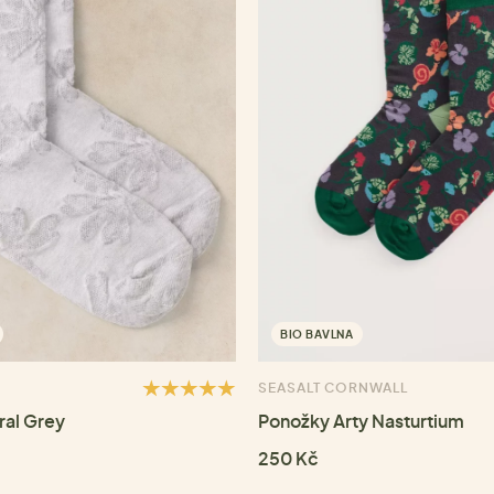
BIO BAVLNA
SEASALT CORNWALL
ral Grey
Ponožky Arty Nasturtium
250 Kč