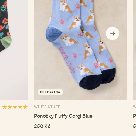
BIO BAVLNA
WHITE STUFF
W
Ponožky Fluffy Corgi Blue
P
250 Kč
5