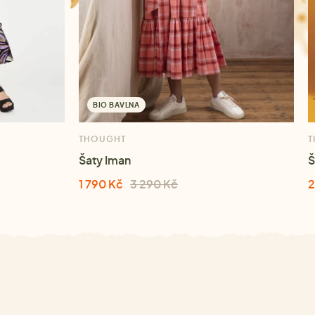
BIO BAVLNA
THOUGHT
T
Šaty Iman
Š
1 790 Kč
3 290 Kč
2