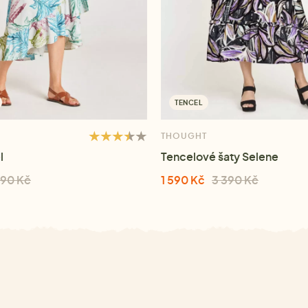
TENCEL
THOUGHT
l
Tencelové šaty Selene
190 Kč
1 590 Kč
3 390 Kč