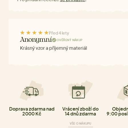
Před 4 lety
Anonymní
OVĚŘENÝ NÁKUP
Krásný vzor a příjemný materiál
Doprava zdarma nad
Vrácení zboží do
Objedn
2000 Kč
14 dnů zdarma
9:00 posí
VŠE O NÁKUPU