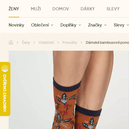
ŽENY
MUŽI
DOMOV
DÁRKY
SLEVY
Novinky
Novinky
Kategorie
Pro ženy
Slevy ženy
Oblečení
Oblečení
Pro muže
Značky
Slevy muži
Doplňky
Značky
Slevy
Pro děti
Slevy
Značky
Pro všechny
Slevy
Dá
Ženy
Oblečení
Ponožky
Dámské bambusové ponož