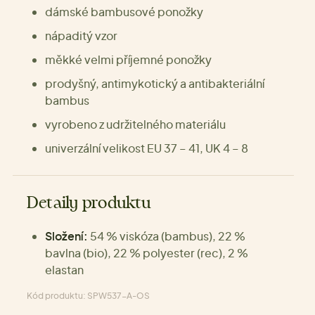
dámské bambusové ponožky
nápaditý vzor
měkké velmi příjemné ponožky
prodyšný, antimykotický a antibakteriální
bambus
vyrobeno z udržitelného materiálu
univerzální velikost EU 37 – 41, UK 4 – 8
Detaily produktu
Složení:
54 % viskóza (bambus), 22 %
bavlna (bio), 22 % polyester (rec), 2 %
elastan
Kód produktu: SPW537-A-OS