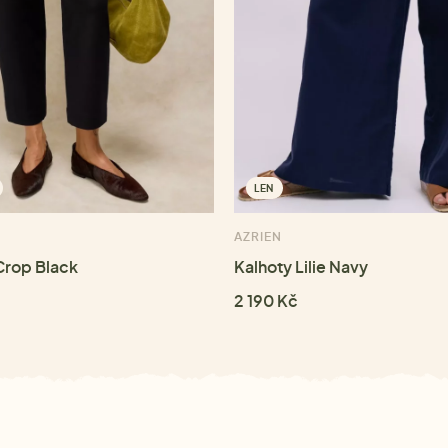
LEN
AZRIEN
 Crop Black
Kalhoty Lilie Navy
2 190 Kč