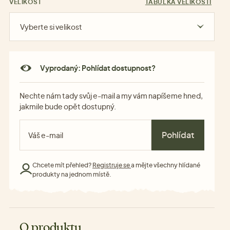
VELIKOST
TABULKA VELIKOSTÍ
Vyberte si velikost
Vyprodaný: Pohlídat dostupnost?
Nechte nám tady svůj e-mail a my vám napíšeme hned,
jakmile bude opět dostupný.
Pohlídat
Chcete mít přehled?
Registruje se
a mějte všechny hlídané
produkty na jednom místě.
O produktu