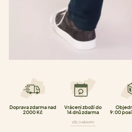
Doprava zdarma nad
Vrácení zboží do
Objedn
2000 Kč
14 dnů zdarma
9:00 posí
VŠE O NÁKUPU