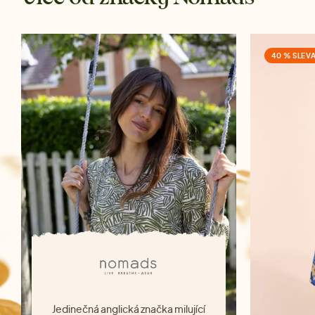
40 % SLEV
Jedinečná anglická značka milující