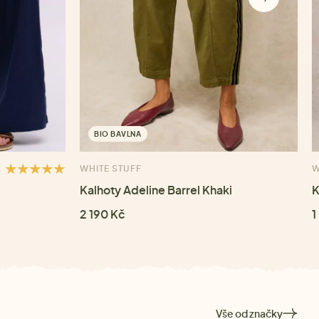
BIO BAVLNA
WHITE STUFF
W
Kalhoty Adeline Barrel Khaki
K
2 190 Kč
1
Vše od značky