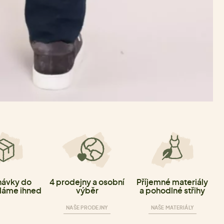
ávky do
4 prodejny a osobní
Příjemné materiály
láme ihned
výběr
a pohodlné střihy
NAŠE PRODEJNY
NAŠE MATERIÁLY