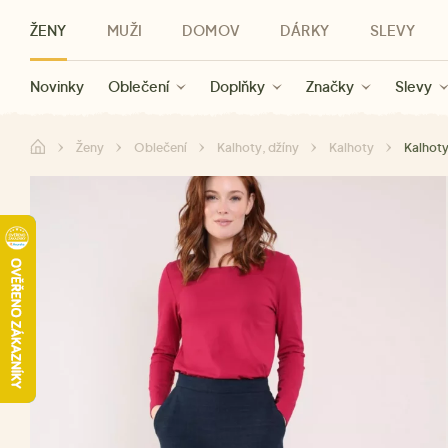
ŽENY
MUŽI
DOMOV
DÁRKY
SLEVY
Novinky
Novinky
Kategorie
Pro ženy
Slevy ženy
Oblečení
Oblečení
Pro muže
Značky
Slevy muži
Doplňky
Značky
Slevy
Pro děti
Slevy
Značky
Pro všechny
Slevy
Dá
Ženy
Oblečení
Kalhoty, džíny
Kalhoty
Kalhot