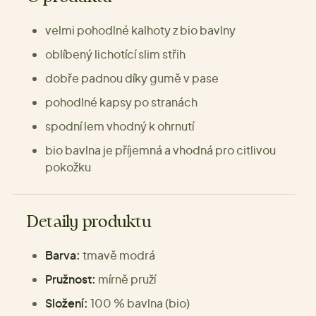
velmi pohodlné kalhoty z bio bavlny
oblíbený lichotící slim střih
dobře padnou díky gumě v pase
pohodlné kapsy po stranách
spodní lem vhodný k ohrnutí
bio bavlna je příjemná a vhodná pro citlivou
pokožku
Detaily produktu
Barva:
tmavě modrá
Pružnost:
mírně pruží
Složení:
100 % bavlna (bio)