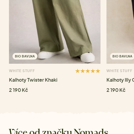
BIO BAVLNA
BIO BAVLNA
WHITE STUFF
WHITE STUFF
Kalhoty Twister Khaki
Kalhoty Illy
2 190 Kč
2 190 Kč
Více od značky Nomads