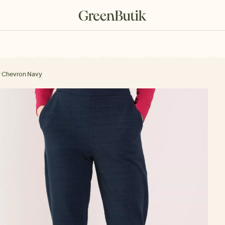
rkové poukazy
y Chevron Navy