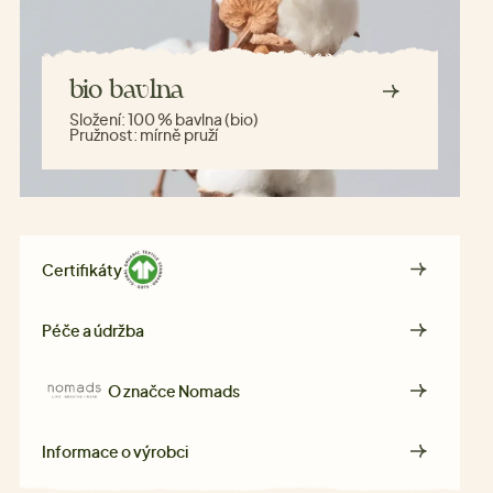
bio bavlna
Složení:
100 % bavlna (bio)
Pružnost:
mírně pruží
Certifikáty
Péče a údržba
O značce
Nomads
Informace o výrobci