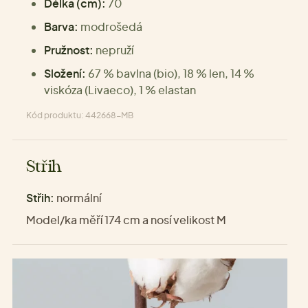
Délka (cm):
70
Barva:
modrošedá
Pružnost:
nepruží
Složení:
67 % bavlna (bio), 18 % len, 14 %
viskóza (Livaeco), 1 % elastan
Kód produktu: 442668-MB
Střih
Střih:
normální
Model/ka měří 174 cm a nosí velikost M