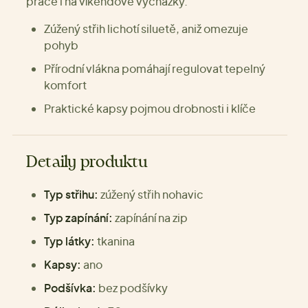
práce i na víkendové vycházky.
Zúžený střih lichotí siluetě, aniž omezuje
pohyb
Přírodní vlákna pomáhají regulovat tepelný
komfort
Praktické kapsy pojmou drobnosti i klíče
Detaily produktu
Typ střihu:
zúžený střih nohavic
Typ zapínání:
zapínání na zip
Typ látky:
tkanina
Kapsy:
ano
Podšívka:
bez podšívky