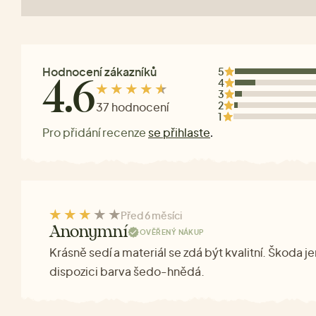
Hodnocení zákazníků
5
4
4.6
3
2
37 hodnocení
1
Pro přidání recenze
se přihlaste
.
Před 6 měsíci
Anonymní
OVĚŘENÝ NÁKUP
Krásně sedí a materiál se zdá být kvalitní. Škoda je
dispozici barva šedo-hnědá.