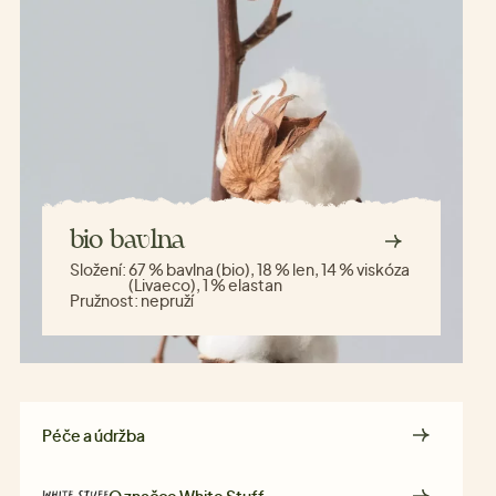
bio bavlna
Složení:
67 % bavlna (bio), 18 % len, 14 % viskóza
(Livaeco), 1 % elastan
Pružnost:
nepruží
Péče a údržba
O značce
White Stuff