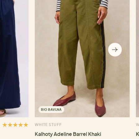
BIO BAVLNA
WHITE STUFF
W
Kalhoty Adeline Barrel Khaki
K