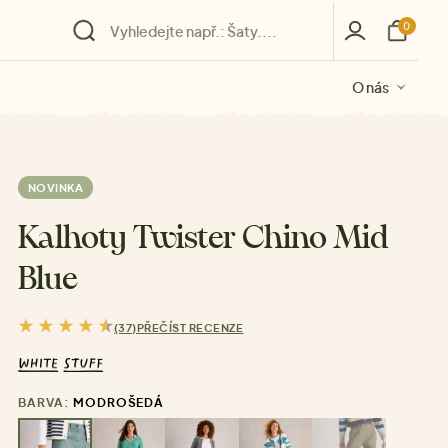
0
O nás
O nás
O nás
O nás
O nás
NOVINKA
Kalhoty Twister Chino Mid
Blue
(37)
PŘEČÍST RECENZE
BARVA:
MODROŠEDÁ