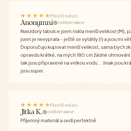
Před 10 měsíci
Anonymní
OVĚŘENÝ NÁKUP
Navzdory tabulce jsem riskla menší velikost (M), 
jsem je nevyprala - ještě se vytáhly (!) a jsou mi vět
Doporučuju kupovat menší velikost, sama bych zkus
opravdu krátké, na mých 180 cm žádné ohrnování n
tak jsou připravené na velkou vodu... Jinak jsou k
jsou super.
Před 10 měsíci
Jitka K.
OVĚŘENÝ NÁKUP
Příjemný materiál a sedí perfektně.