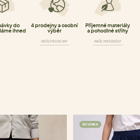
ávky do
4 prodejny a osobní
Příjemné materiály
láme ihned
výběr
a pohodlné střihy
NAŠE PRODEJNY
NAŠE MATERIÁLY
NOVINKA