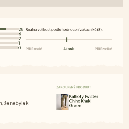
28
Reálná velikost podle hodnocení zákazníků (8):
6
2
1
0
Příliš malé
Akorát
Příliš velké
ZAKOUPENÝ PRODUKT
Kalhoty Twister
Chino Khaki
n, že nebyla k
Green