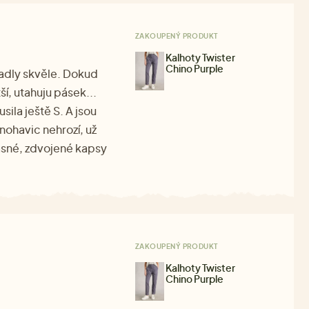
ZAKOUPENÝ PRODUKT
Kalhoty Twister
Chino Purple
padly skvěle. Dokud
ší, utahuju pásek...
ila ještě S. A jsou
ohavic nehrozí, už
rásné, zdvojené kapsy
ZAKOUPENÝ PRODUKT
Kalhoty Twister
Chino Purple