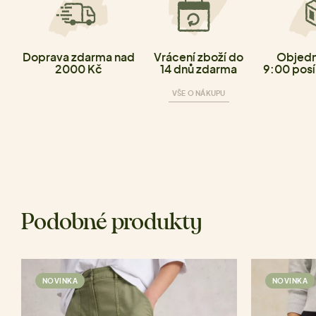
Doprava zdarma nad
Vrácení zboží do
Objedn
2000 Kč
14 dnů zdarma
9:00 posí
VŠE O NÁKUPU
Podobné produkty
NOVINKA
NOVINKA