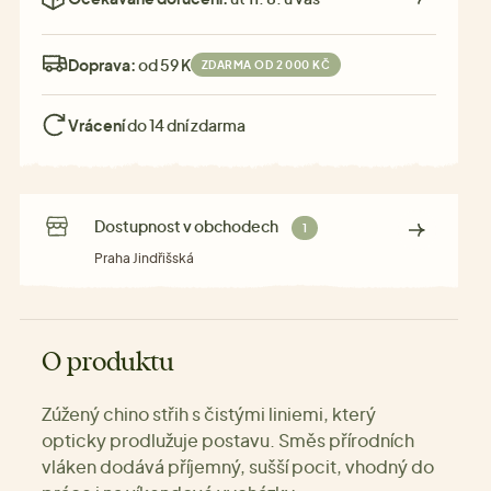
Doprava:
od 59 Kč
ZDARMA OD 2 000 KČ
Vrácení
do 14 dní zdarma
Dostupnost v obchodech
1
Praha Jindřišská
O produktu
Zúžený chino střih s čistými liniemi, který
opticky prodlužuje postavu. Směs přírodních
vláken dodává příjemný, sušší pocit, vhodný do