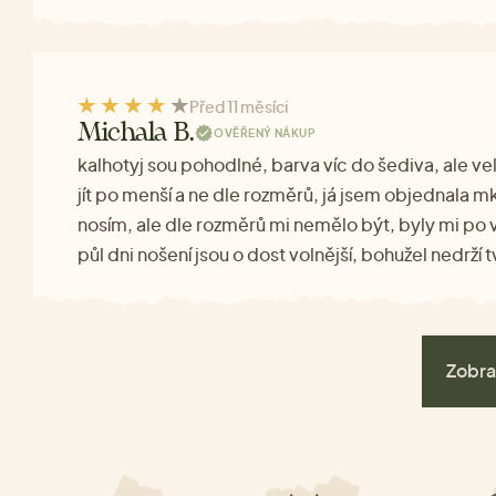
Před 11 měsíci
Michala B.
OVĚŘENÝ NÁKUP
kalhotyj sou pohodlné, barva víc do šediva, ale v
jít po menší a ne dle rozměrů, já jsem objednala m
nosím, ale dle rozměrů mi nemělo být, byly mi po 
půl dni nošení jsou o dost volnější, bohužel nedrží t
Zobra