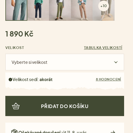
+10
1 890 Kč
VELIKOST
TABULKA VELIKOSTÍ
Vyberte si velikost
Velikost sedí:
akorát
8 HODNOCENÍ
PŘIDAT DO KOŠÍKU
Očekávané doručení:
út 11. 8. u vás