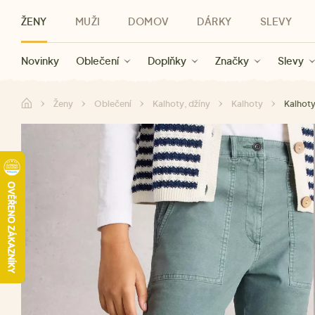
ŽENY
MUŽI
DOMOV
DÁRKY
SLEVY
Novinky
Novinky
Kategorie
Pro ženy
Slevy ženy
Oblečení
Oblečení
Pro muže
Značky
Slevy muži
Doplňky
Značky
Slevy
Pro děti
Slevy
Značky
Pro všechny
Slevy
Dá
Ženy
Oblečení
Kalhoty, džíny
Kalhoty
Kalhoty