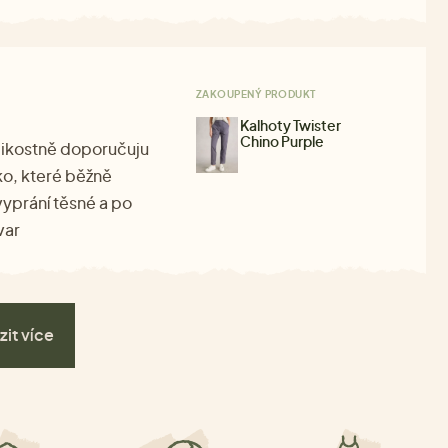
ZAKOUPENÝ PRODUKT
Kalhoty Twister
Chino Purple
elikostně doporučuju
ko, které běžně
vyprání těsné a po
var
zit více