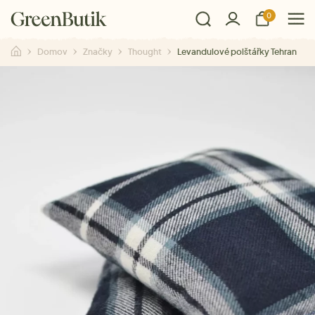
0
Domov
Značky
Thought
Levandulové polštářky Tehran