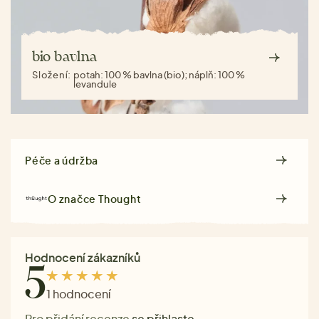
bio bavlna
Složení:
potah: 100 % bavlna (bio); náplň: 100 %
levandule
Péče a údržba
O značce
Thought
Hodnocení zákazníků
5
1 hodnocení
Pro přidání recenze
se přihlaste