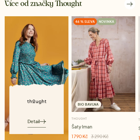
Více od značky Thought
46 % SLEVA
NOVINKA
BIO BAVLNA
THOUGHT
Detail
Šaty Iman
1 790 Kč
3 290 Kč