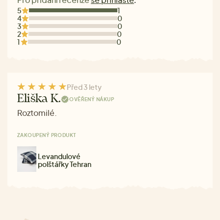
.
5
1
4
0
3
0
2
0
1
0
Před 3 lety
Eliška K.
OVĚŘENÝ NÁKUP
Roztomilé.
ZAKOUPENÝ PRODUKT
Levandulové
polštářky Tehran