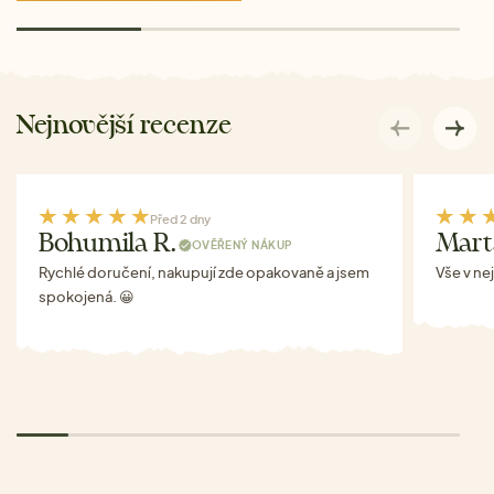
Nejnovější recenze
Před 2 dny
Bohumila R.
Mart
OVĚŘENÝ NÁKUP
Rychlé doručení, nakupují zde opakovaně a jsem
Vše v ne
spokojená. 😀