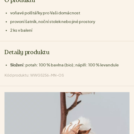
O produktu
voňavé polštářky pro Vaši domácnost
provoní šatník, noční stolek nebo jiné prostory
2 ks v balení
Detaily produktu
Složení:
potah: 100 % bavlna (bio); náplň: 100 % levandule
Kód produktu: WWG5256-MN-OS