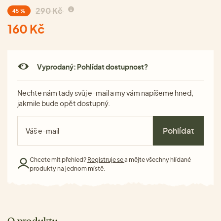
290 Kč
45 %
160 Kč
Vyprodaný: Pohlídat dostupnost?
Nechte nám tady svůj e-mail a my vám napíšeme hned,
jakmile bude opět dostupný.
Pohlídat
Chcete mít přehled?
Registruje se
a mějte všechny hlídané
produkty na jednom místě.