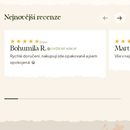
Nejnovější recenze
Dnes
Bohumila R.
Mart
OVĚŘENÝ NÁKUP
Rychlé doručení, nakupují zde opakovaně a jsem
Vše v ne
spokojená. 😀