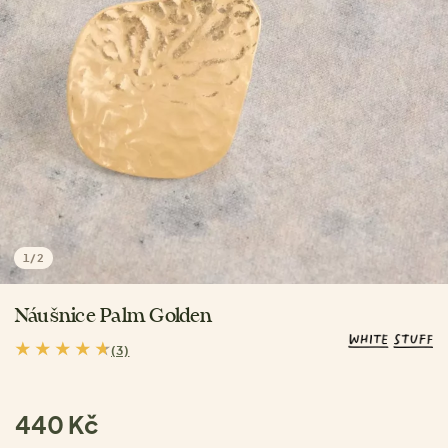
1
/
2
Náušnice Palm Golden
(3)
440 Kč