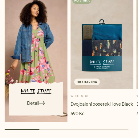
NOVINKA
BIO BAVLNA
WHITE STUFF
Detail
Dvojbalení boxerek Hove Black
690 Kč