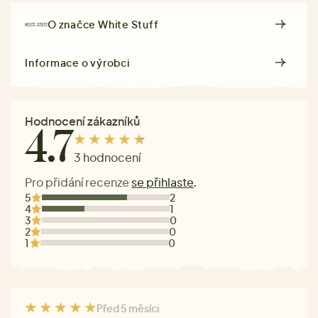
O značce
White Stuff
Informace o výrobci
Hodnocení zákazníků
4.7
3 hodnocení
Pro přidání recenze
se přihlaste
.
5
2
4
1
3
0
2
0
1
0
Před 5 měsíci