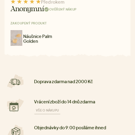
Před rokem
Anonymní
OVĚŘENÝ NÁKUP
ZAKOUPENÝ PRODUKT
Náušnice Palm
Golden
Doprava zdarma nad 2000 Kč
Vrácení zboží do 14 dnů zdarma
VŠE O NÁKUPU
Objednávky do 9:00 posíláme ihned