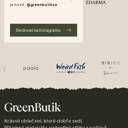
je nosit.
@greenbutikcz
Sledovat na Instagramu
Krásné oblečení, které dobře sedí.
Příjemné materiály, pohodlné střihy a pečlivě