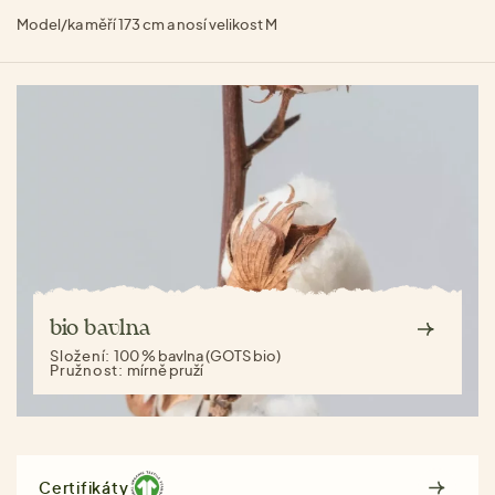
Model/ka měří 173 cm a nosí velikost M
bio bavlna
Složení:
100 % bavlna (GOTS bio)
Pružnost:
mírně pruží
Certifikáty