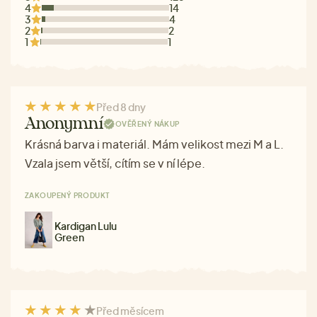
4
14
3
4
2
2
1
1
Před 8 dny
Anonymní
OVĚŘENÝ NÁKUP
Krásná barva i materiál. Mám velikost mezi M a L.
Vzala jsem větší, cítím se v ní lépe.
ZAKOUPENÝ PRODUKT
Kardigan Lulu
Green
Před měsícem