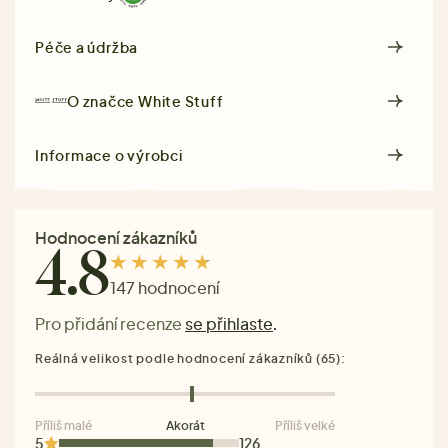
Péče a údržba
O značce
White Stuff
Informace o výrobci
Hodnocení zákazníků
4.8
147 hodnocení
Pro přidání recenze
se přihlaste
.
Reálná velikost podle hodnocení zákazníků (65):
Příliš malé
Akorát
Příliš velké
5
126