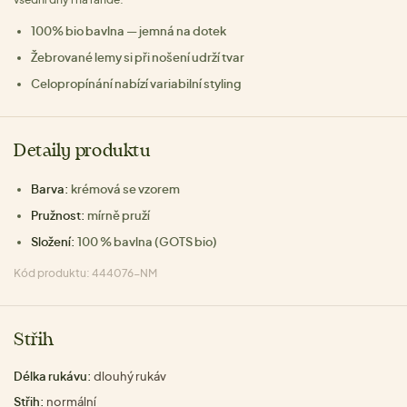
100% bio bavlna — jemná na dotek
Žebrované lemy si při nošení udrží tvar
Celopropínání nabízí variabilní styling
Detaily produktu
Barva:
krémová se vzorem
Pružnost:
mírně pruží
Složení:
100 % bavlna (GOTS bio)
Kód produktu: 444076-NM
Střih
Délka rukávu:
dlouhý rukáv
Střih:
normální