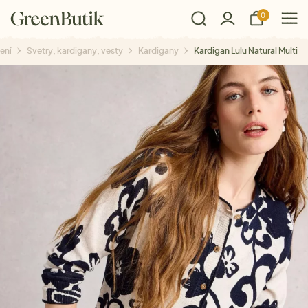
0
ení
Svetry, kardigany, vesty
Kardigany
Kardigan Lulu Natural Multi