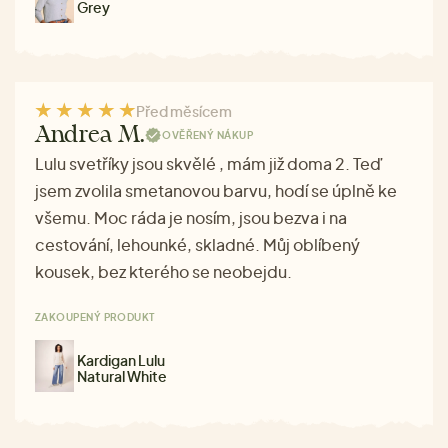
Grey
Před měsícem
Andrea M.
OVĚŘENÝ NÁKUP
Lulu svetříky jsou skvělé , mám již doma 2. Teď
jsem zvolila smetanovou barvu, hodí se úplně ke
všemu. Moc ráda je nosím, jsou bezva i na
cestování, lehounké, skladné. Můj oblíbený
kousek, bez kterého se neobejdu.
ZAKOUPENÝ PRODUKT
Kardigan Lulu
Natural White