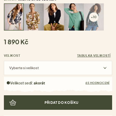
+10
1 890 Kč
VELIKOST
TABULKA VELIKOSTÍ
Vyberte si velikost
Velikost sedí:
akorát
65 HODNOCENÍ
PŘIDAT DO KOŠÍKU