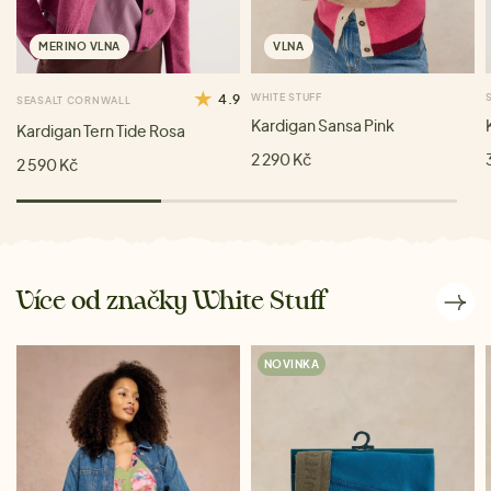
MERINO VLNA
VLNA
4.9
WHITE STUFF
SEASALT CORNWALL
Kardigan Sansa Pink
Kardigan Tern Tide Rosa
2 290 Kč
2 590 Kč
Více od značky White Stuff
NOVINKA