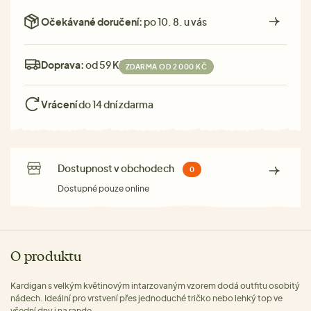
Očekávané doručení:
po 10. 8. u vás
Doprava:
od 59 Kč
ZDARMA OD 2 000 KČ
Vrácení
do 14 dní zdarma
Dostupnost v obchodech
0
Dostupné pouze online
O produktu
Kardigan s velkým květinovým intarzovaným vzorem dodá outfitu osobitý
nádech. Ideální pro vrstvení přes jednoduché tričko nebo lehký top ve
všední dny i na rande.