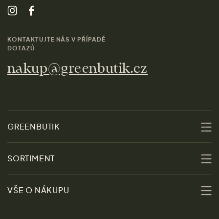
KONTAKTUJTE NÁS V PŘÍPADĚ
DOTAZŮ
nakup@greenbutik.cz
GREENBUTIK
O nás
SORTIMENT
Udržitelnost
Slevy
VŠE O NÁKUPU
Materiály
Ženy
Průvodce velikostmi