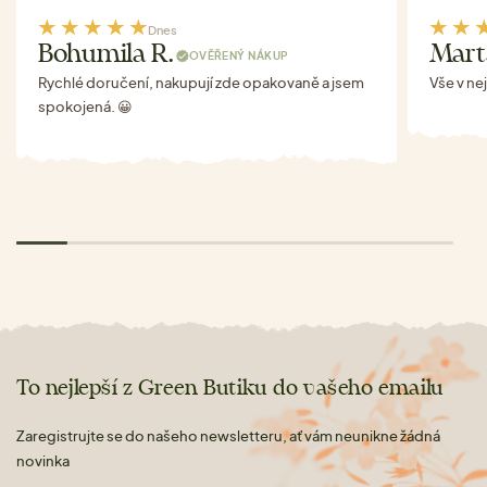
Dnes
Bohumila R.
Mart
OVĚŘENÝ NÁKUP
Rychlé doručení, nakupují zde opakovaně a jsem
Vše v ne
spokojená. 😀
To nejlepší z Green Butiku do vašeho emailu
Zaregistrujte se do našeho newsletteru, ať vám neunikne žádná
novinka